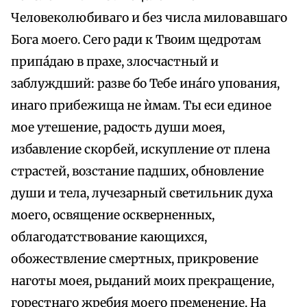
Человеколюбиваго и без числа миловавшаго
Бога моего. Сего ради к Твоим щедротам
припа́даю в прахе, злосчастный и
заблуждший: разве бо Тебе ина́го упования,
инаго прибежища не ѝмам. Ты еси единое
мое утешение, радость души моея,
избавление скорбей, искупление от плена
страстей, возстание падших, обновление
души и тела, лучезарный светильник духа
моего, освящение оскверненных,
облагодатствование кающихся,
обожествление смертных, прикровение
наготы моея, рыданий моих прекращение,
горестнаго жребия моего пременение. На