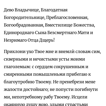
Дево Владычице, Благодатная
Богородительнице, Преблагословенная,
Богообрадованная, Вместилище Божества,
Единороднаго Сына Безсмертнаго Мати и
Незримаго Отца Дщерь!
Приклони ухо Твое мне и внемлѝ словам сим,
скверными и нечистыми усты моими
глаголемым: с сердцем сокрушенным и
смиренными помышленьми прибегаю к
благоутробию Твоему. Не пренебрези мене
жалости достойнаго; не попусти погибнути
ми, непотребному рабу Твоему. Исцели
окаянную душу мою, злыми страстьми