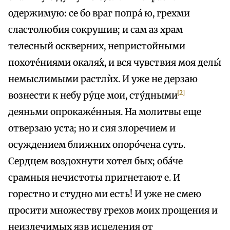
одержимую: се бо враг попра́ ю, грехми
сластолюбия сокрушив; и сам аз храм
телесный оскверних, непристойными
похоте́ниями окаля́х, и вся чувствия моя делы́
немыслимыми растлѝх. И уже не дерзаю
[2]
вознести к небу ру́це мои, сту́дными
деяньми опрокаже́нныя. На молитвы еще
отверзаю уста; но и сия злоречием и
осуждением ближних опоро́чена суть.
Сердцем воздохнути хотел бых; оба́че
срамныя нечистоты пригнетают е. И
горестно и студно ми есть! И уже не смею
просити множеству грехов моих прощения и
неизлечимых язв исцеления от