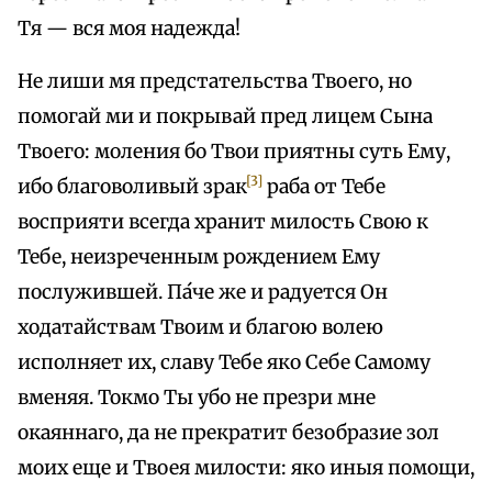
Тя — вся моя надежда!
Не лиши мя предстательства Твоего, но
помогай ми и покрывай пред лицем Сына
Твоего: моления бо Твои приятны суть Ему,
[3]
ибо благоволивый зрак
раба от Тебе
восприяти всегда хранит милость Свою к
Тебе, неизреченным рождением Ему
послужившей. Па́че же и радуется Он
ходатайствам Твоим и благою волею
исполняет их, славу Тебе яко Себе Самому
вменяя. Токмо Ты убо не презри мне
окаяннаго, да не прекратит безобразие зол
моих еще и Твоея милости: яко иныя помощи,