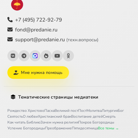
+7 (495) 722-92-79
fond@predanie.ru
support@predanie.ru
(техн.вопросы)
Мне нужна помощь
Тематические страницы медиатеки
Рождество Христово
Пасха
Великий пост
Пост
Молитва
Литургия
Бог
Святость
О любви
Христианский брак
Воспитание детей
Смерть
Как читать Библию
Зачем нужна религия
Покров Богородицы
Успение Богородицы
Преображение
Пятидесятница
Все темы →