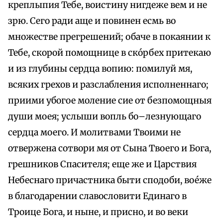
креплыпия Тебе, воистину нигдеже вем и не
зрю. Сего ради аще и повинен есмь во
множестве прегрешений; обаче в покаянии к
Тебе, скорой помощнице в ско́рбех притекаю
и из глубины сердца вопию: помилуй мя,
всяких грехов и разслабления исполненнаго;
приими убогое моление сие от безпомощныя
души моея; услыши вопль бо–лезнующаго
сердца моего. И молитвами Твоими не
отвержена сотвори мя от Сына Твоего и Бога,
грешников Спасителя; еще же и Царствия
Небеснаго причастника быти сподоби, вое́же
в благодарении славословити Единаго в
Троице Бога, и ныне, и присно, и во веки