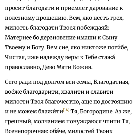
просит благодати и приемлет дарование к
полезному прошению. Вем, яко несть грех,
милость благодати Твоея побеждаяй:
Матернее бо дерзновение имаши к Сыну
Твоему и Богу. Вем сие, яко никтоже поги́бе,
Чистая, иже надежду веры к Тебе стажа́
православно, Дево Мати Божия.
Сего ради под долгом вси есмы, Благодатная,
вое́же благодарити, хвалити и славити
милости Твоя благочестно, аще по достоянию
[14]
и не можем блажи́ти
Тя, Богородице. Аз же,
грешный, молчанием понуждаюся чтити Тя,
Всенепорочная: оба́че, милостей Твоих