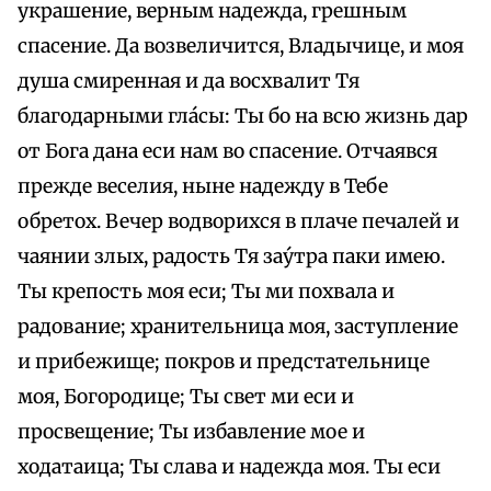
украшение, верным надежда, грешным
спасение. Да возвеличится, Владычице, и моя
душа смиренная и да восхвалит Тя
благодарными гла́сы: Ты бо на всю жизнь дар
от Бога дана еси нам во спасение. Отчаявся
прежде веселия, ныне надежду в Тебе
обретох. Вечер водворихся в плаче печалей и
чаянии злых, радость Тя зау́тра паки имею.
Ты крепость моя еси; Ты ми похвала и
радование; хранительница моя, заступление
и прибежище; покров и предстательнице
моя, Богородице; Ты свет ми еси и
просвещение; Ты избавление мое и
ходатаица; Ты слава и надежда моя. Ты еси