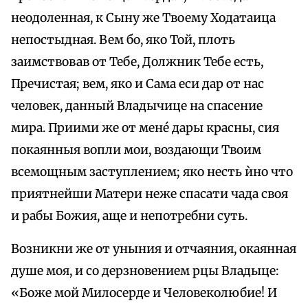
неодоленная, к Сыну же Твоему Ходатаица
непостыдная. Вем бо, яко Той, плоть
заимствовав от Тебе, Должник Тебе есть,
Пречистая; вем, яко и Сама еси дар от нас
человек, данный Владычице на спасение
мира. Приими же от мене́ дары красны, сия
покаянныя вопли мои, воздающи Твоим
всемощным заступлением; яко несть ѝно что
приятнейши Матери неже спасати чада своя
и рабы Божия, аще и непотребни суть.
Возникни же от уныния и отчаяния, окаянная
душе моя, и со дерзновением рцы Владыце:
«Боже мой Милосерде и Человеколюбие! И