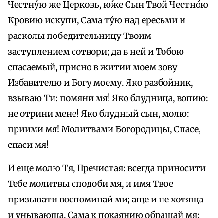
Честну́ю же Церковь, ю́же Сын Твой Честно́ю
Кровию искупи, Сама ту́ю над ересьми и
расколы победительницу Твоим
заступлением сотвори; да в ней и Тобою
спасаемый, присно в житии моем зову
Избавителю и Богу моему. Яко разбойник,
взываю Ти: помяни мя! Яко блудница, вопию:
не отрини мене! Яко блудный сын, молю:
приими мя! Молитвами Богородицы, Спасе,
спаси мя!
И еще молю Тя, Пречистая: всегда приносити
Тебе молитвы сподоби мя, и имя Твое
призывати воспоминай ми; аще и не хотяща
и унывающа, Сама к покаянию обращай мя;