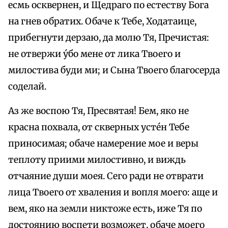
есмь осквернен, и Щедраго по естеству Бога
на гнев обратих. Обаче к Тебе, Ходатаице,
прибегнути дерзаю, да молю Тя, Пречистая:
не отвержи у́бо мене от лика Твоего и
милостива буди ми; и Сына Твоего благосерда
соделай.
Аз же воспою Тя, Пресвятая! Бем, яко не
красна похвала, от скверных усте́н Тебе
приносимая; обаче намерение мое и веры
теплоту приими милостивно, и виждь
отчаяние души моея. Сего ради не отврати
лица Твоего от хваления и вопля моего: аще и
вем, яко на земли никтоже есть, иже Тя по
достоянию воспети возможет, обаче моего