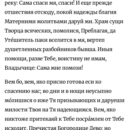
реку: Сама спаси мя, спаси! И еще прежде
отшествия отсюду, покой надежды благия
Матерними молитвами даруй ми. Храм сущи
Творца всяческих, помолися, Преблагая, да
Уте́шитель паки вселится в мя, вертеп
душетленных разбойников бывша. Иныя
помощи, разве Тебе, воистину не имам,
Владычице: Сама мне помози!
Вем бо, вем, яко присно готова еси ко
спасению нас; во дни и в нощи неусыпно
мо́лишися о иже Тя призывающих и даруеши
милости Твоя на Тя надеющимся. Вем, яко
никтоже притекаяй к Тебе посра́млен от Тебе
исходит, Пречистая Богородице Дево; но