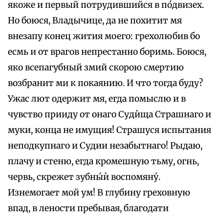
якоже и первый потрудившийся в по́двизех.
Но боюся, Владычице, да не похитит мя
внезапу конец жития моего: грехолюбив бо
есмь и от врагов непрестанно боримь. Боюся,
яко всепагубный змий скорою смертию
возбранит ми к покаянию. И что тогда буду?
Ужас лют одержит мя, егда помыслю и в
чувство прииду от онаго Судѝща Страшнаго и
муки, конца не имущия! Страшуся испытания
неподкупнаго и Судии незабытнаго! Рыдаю,
плачу и стеню, егда кромешную тьму, огнь,
червь, скрежет зубны́ѝ воспомяну́.
Изнемогает мой ум! В глубину греховную
впад, в лености пребывая, благодати