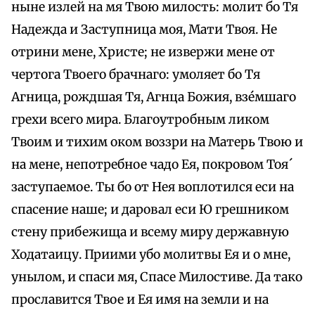
ныне излей на мя Твою милость: молит бо Тя
Надежда и Заступница моя, Мати Твоя. Не
отрини мене, Христе; не извержи мене от
чертога Твоего брачнаго: умоляет бо Тя
Агница, рождшая Тя, Агнца Божия, взе́мшаго
грехи всего мира. Благоутробным ликом
Твоим и тихим оком воззри на Матерь Твою и
на мене, непотребное чадо Ея, покровом Тоя́
заступаемое. Ты бо от Нея воплотился еси на
спасение наше; и даровал еси Ю грешником
стену прибежища и всему миру державную
Ходатаицу. Приими убо молитвы Ея и о мне,
унылом, и спаси мя, Спасе Милостиве. Да тако
прославится Твое и Ея имя на земли и на