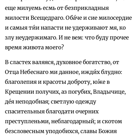
еще милуемь есмь от безприкладныя
милости Всещедраго. Оба́че и сие милосердие
и самыя ти́и напасти не удерживают мя, ко
злу неудержимаго. И не вем: что буду прочее
время живота моего?
В сластех валяяся, духовное богатство, от
Отца Небеснаго ми данное, ижди́х блудно:
благолепия и красоты доброту, ю́же в
Крещении получих, аз погубих, Владычице,
де́я неподобная; светлую одежду
спасительныя благодати очерних
преступленьми, неблагодарный; и скотом
безсловесным уподобихся, славы Божия