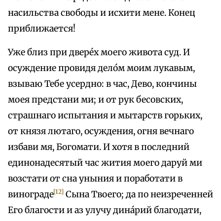
насильства свободы и исхити мене. Конец
приближается!
Уже близ при двере́х моего живота суд. И
осуждение провидя дело́м моим лукавым,
взываю Тебе усердно: в час, Дево, кончины
моея предстани ми; и от рук бесовских,
страшнаго испытания и мытарств горьких,
от князя лютаго, осуждения, огня вечнаго
избави мя, Богомати. И хотя в последний
единонадесятый час жития моего даруй ми
возстати от сна уныния и поработати в
[12]
винограде
Сына Твоего; да по неизреченней
Его благости и аз улучу дина́рий благодати,