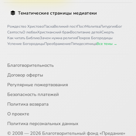
Тематические страницы медиатеки
Рождество Христово
Пасха
Великий пост
Пост
Молитва
Литургия
Бог
Святость
О любви
Христианский брак
Воспитание детей
Смерть
Как читать Библию
Зачем нужна религия
Покров Богородицы
Успение Богородицы
Преображение
Пятидесятница
Все темы →
Благотворительность
Договор оферты
Регулярные пожертвования
Безопасность платежей
Политика возврата
О проекте
Политика персональных данных
© 2008 — 2026 Благотворительный фонд «Предание»