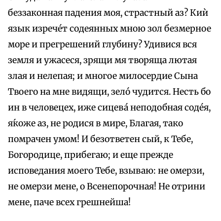
беззаконная падения моя, страстный аз? Киѝ
язык изрече́т содеянных мною зол безмерное
море и прегрешений глубину? Удивися вся
земля и ужасеся, зрящи мя творяща лютая
злая и нелепая; и многое милосердие Сына
Твоего на мне видящи, зело́ чудится. Несть бо
ин в человецех, иже сицева́ неподобная соде́я,
я́коже аз, не родися в мире, Благая, тако
помрачен умом! И безответен сый, к Тебе,
Богородице, прибегаю; и еще прежде
исповедания моего Тебе, взываю: не омерзи,
не омерзи мене, о Всенепорочная! Не отрини
мене, паче всех грешнейша!