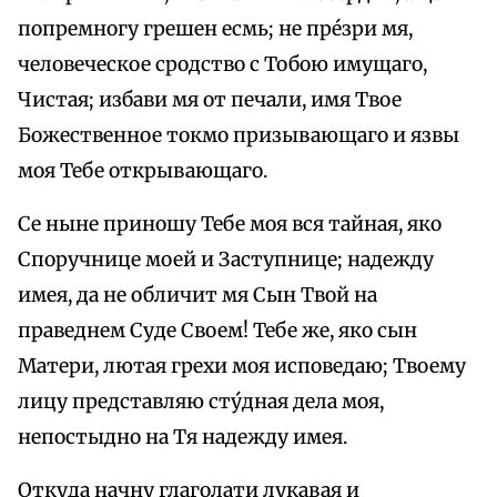
попремногу грешен есмь; не пре́зри мя,
человеческое сродство с Тобою имущаго,
Чистая; избави мя от печали, имя Твое
Божественное токмо призывающаго и язвы
моя Тебе открывающаго.
Се ныне приношу Тебе моя вся тайная, яко
Споручнице моей и Заступнице; надежду
имея, да не обличит мя Сын Твой на
праведнем Суде Своем! Тебе же, яко сын
Матери, лютая грехи моя исповедаю; Твоему
лицу представляю сту́дная дела моя,
непостыдно на Тя надежду имея.
Откуда начну глаголати лукавая и