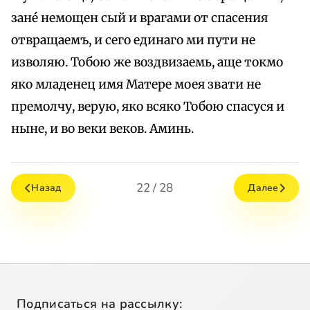
зане́ немощен сый и врагами от спасения
отвращаемъ, и сего единаго ми пути не
изволяю. Тобою же воздвизаемь, аще токмо
яко младенец имя Матере моея звати не
премолчу, верую, яко всяко Тобою спасуся и
ныне, и во веки веков. Аминь.
22 / 28
Назад
Далее
Подписаться на рассылку: