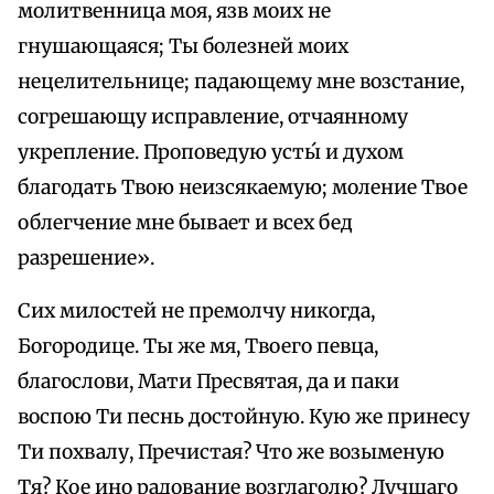
молитвенница моя, язв моих не
гнушающаяся; Ты болезней моих
нецелительнице; падающему мне возстание,
согрешающу исправление, отчаянному
укрепление. Проповедую усты́ и духом
благодать Твою неизсякаемую; моление Твое
облегчение мне бывает и всех бед
разрешение».
Сих милостей не премолчу никогда,
Богородице. Ты же мя, Твоего певца,
благослови, Мати Пресвятая, да и паки
воспою Ти песнь достойную. Кую же принесу
Ти похвалу, Пречистая? Что же возыменую
Тя? Кое ино радование возглаголю? Лучшаго