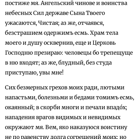
постиже мя. Ангельский чинове и воинства
небесных Сил державе Сына Твоего
ужасаются, Чистая; аз же, отчаявся,
безстрашием одержимъ есмь. Храм тела
моего и душу осквернив, еще и Церковь
Господню презираю: человецы бо трепещуще
в ню входят; аз же, блудный, без студа
приступаю, увы мне!
Сих безмерных грехов моих ради, лютыми
напастьми, болезньми и бедами томимъ есмь,
окаянный; в скорби многи и печали впадо́х;
нападения врагов видимых и невидимых
окружают мя. Вем, яко наказуюся воистину
не по равенству долга согрешений моих; но