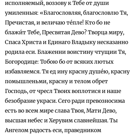
исполняемый, воззову к Тебе от души
умиленныя: «Благословляя, благословлю Тя,
Пречистая, и величаю те́пле! Кто бо не
блажи́т Тебе, Пресвятая Дево? Творца миру,
Спаса Христа и Единаго Владыку несказанно
родила еси. Блаженни воистину чтущии Тя,
Богородице: Тобою бо от всяких лютых
избавляемся. Тя ед ину красну душе́ю, красну
помышленьми, красну и телом обрет
Господь, от чресл Твоих воплотися и наше
безобразие украси. Сего ради превозносима
есть во всем мире слава Твоя, Мати Дево,
высшая небес и Херувим славнейшая. Ты
Ангелом радость еси, праведником