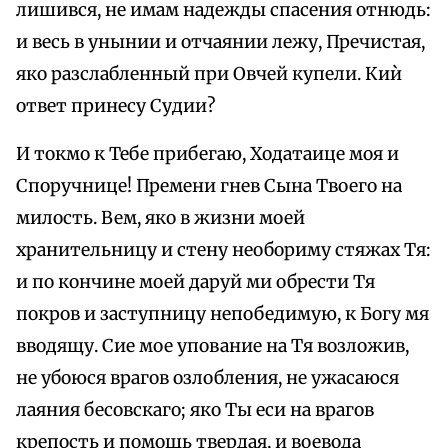
лишився, не имам надежды спасения отнюдь:
и весь в унынии и отчаянии лежу, Пречистая,
яко разслабленный при Овчей купели. Киѝ
ответ принесу Судии?
И токмо к Тебе прибегаю, Ходатаице моя и
Споручнице! Премени гнев Сына Твоего на
милость. Вем, яко в жизни моей
хранительницу и стену необориму стяжах Тя:
и по кончине моей даруй ми обрести Тя
покров и заступницу непобедимую, к Богу мя
вводящу. Сие мое упование на Тя возложив,
не убоюся врагов озлобления, не ужасаюся
лаяния бесовскаго; яко Ты еси на врагов
крепость и помощь твердая, и воевода