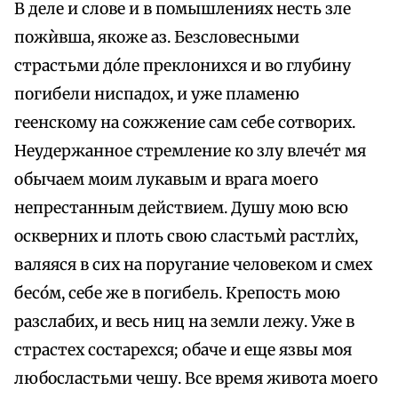
В деле и слове и в помышлениях несть зле
пожѝвша, якоже аз. Безсловесными
страстьми до́ле преклонихся и во глубину
погибели ниспадох, и уже пламеню
геенскому на сожжение сам себе сотворих.
Неудержанное стремление ко злу влече́т мя
обычаем моим лукавым и врага моего
непрестанным действием. Душу мою всю
оскверних и плоть свою сластьмѝ растлѝх,
валяяся в сих на поругание человеком и смех
бесо́м, себе же в погибель. Крепость мою
разслабих, и весь ниц на земли лежу. Уже в
страстех состарехся; обаче и еще язвы моя
любосластьми чешу. Все время живота моего