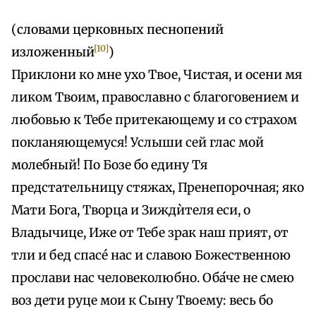
(словами церковных песнопений
[10]
изложенный
)
Приклони ко мне ухо Твое, Чистая, и осени мя
ликом Твоим, православно с благоговением и
любовью к Тебе притекающему и со страхом
покланяющемуся! Услыши сей глас мой
молебный! По Бозе бо едину Тя
предстательницу стяжах, Пренепорочная; яко
Мати Бога, Творца и Зиждѝтеля еси, о
Владычице, Иже от Тебе зрак наш прият, от
тли и бед спасе́ нас и славою Божественною
прослави нас человеколюбно. Оба́че не смею
воз дети руце мои к Сыну Твоему: весь бо