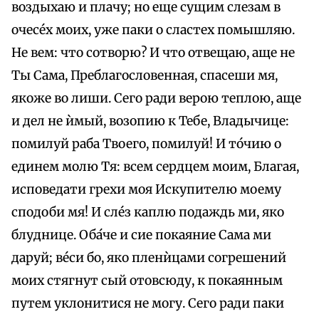
воздыхаю и плачу; но еще сущим слезам в
очесе́х моих, уже паки о сластех помышляю.
Не вем: что сотворю? И что отвещаю, аще не
Ты Сама, Преблагословенная, спасеши мя,
якоже во лиши. Сего ради верою теплою, аще
и дел не ѝмый, возопию к Тебе, Владычице:
помилуй раба Твоего, помилуй! И то́чию о
единем молю Тя: всем сердцем моим, Благая,
исповедати грехи моя Искупителю моему
сподоби мя! И сле́з каплю подаждь ми, яко
блуднице. Оба́че и сие покаяние Сама ми
даруй; ве́си бо, яко пленѝцами согрешений
моих стягнут сый отовсюду, к покаянным
путем уклонитися не могу. Сего ради паки