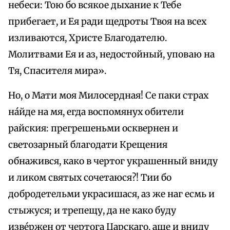
небеси: Тою бо всякое дыхание к Тебе
прибегает, и Ея ради щедроты Твоя на всех
изливаются, Христе Благодателю.
Молитвами Ея и аз, недостойный, уповаю на
Тя, Спасителя мира».
Но, о Мати моя Милосердная! Се паки страх
на́йде на мя, егда воспомянух обители
райския: прегрешеньми осквернен и
светозарный благодати Крещения
обнажився, како в чертог украшенный вниду
и ликом святых сочетаюся?! Тии бо
добродетельми украсишася, аз же наг есмь и
стыжуся; и трепещу, да не како буду
изве́ржен от чертога Царскаго, аще и вниду