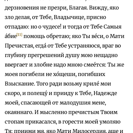
дерзновения не презри, Благая. Вижду, яко
зло делая, от Тебе, Владычице, присно
отпадаю: но о чудесе! и тогда от Тебе Самыя
[11]
а́бие
помощь обретаю; яко Ты ве́си, о Мати
Пречистая, егда́ от Тебе устраняюся, враг во
глубину прегрешений душу мою нещадно
ввергает и злобне надо мною смее́тся: Ты же
моея погибели не хо́щеши, погибших
Взыскание. Того ради возьму криле́ мои
скоро, и полещу́ и прииду к Тебе, Надежде
моей, спасающей от малодушия мене,
окаяннаго. И мысленно пречистым Твоим
стопам прикасался, в горести моей умоляю
Тя: приими мя, яко Мати Милосердия, аще и