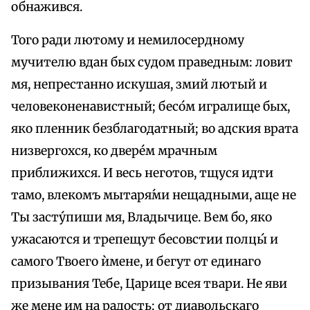
обнажився.
Того ради лютому и немилосердному
мучителю вдан бых судом праведным: ловит
мя, непрестанно искушая, змий лютый и
человеконенавистный; бесо́м игралище бых,
яко пленник безблагодатный; во адския врата
низвергохся, ко двере́м мрачным
приближихся. И весь неготов, тщуся идти
тамо, влекомъ мытаря́ми нещадными, аще не
Ты засту́пиши мя, Владычице. Вем бо, яко
ужасаются и трепещут бесовстии полцы́ и
самого Твоего ѝмене, и бегут от единаго
призывания Тебе, Царице всея твари. Не яви
же мене им на радость: от диавольскаго