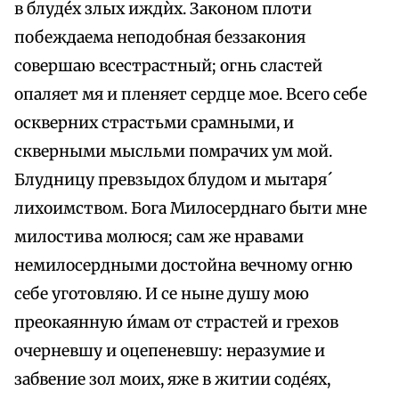
в блуде́х злых иждѝх. Законом плоти
побеждаема неподобная беззакония
совершаю всестрастный; огнь сластей
опаляет мя и пленяет сердце мое. Всего себе
оскверних страстьми срамными, и
скверными мысльми помрачих ум мой.
Блудницу превзыдох блудом и мытаря́
лихоимством. Бога Милосерднаго быти мне
милостива молюся; сам же нравами
немилосердными достойна вечному огню
себе уготовляю. И се ныне душу мою
преокаянную и́мам от страстей и грехов
очерневшу и оцепеневшу: неразумие и
забвение зол моих, яже в житии соде́ях,