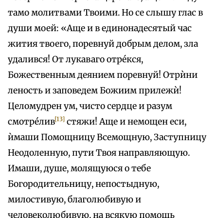
тамо молитвами Твоими. Но се слышу глас в
души моей: «Аще и в единонадесятый час
жития твоего, поревнуй добрым делом, зла
удалився! От лукаваго отре́кся,
Божественным деянием поревнуй! Отрѝни
леность и заповедем Божиим прилежѝ!
Целомудрен ум, чисто сердце и разум
[13]
смотре́лив
стяжи! Аще и немощен еси,
ѝмаши Помощницу Всемощную, Заступницу
Неодоленную, пути Твоя направляющую.
Имаши, душе, молящуюся о тебе
Богородительницу, непостыдную,
милостивую, благолюбивую и
человеколюбивую, на всякую помощь