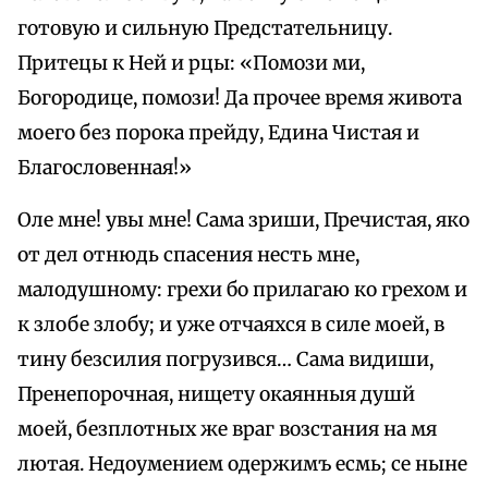
готовую и сильную Предстательницу.
Притецы к Ней и рцы: «Помози ми,
Богородице, помози! Да прочее время живота
моего без порока прейду, Едина Чистая и
Благословенная!»
Оле мне! увы мне! Сама зриши, Пречистая, яко
от дел отнюдь спасения несть мне,
малодушному: грехи бо прилагаю ко грехом и
к злобе злобу; и уже отчаяхся в силе моей, в
тину безсилия погрузився… Сама видиши,
Пренепорочная, нищету окаянныя душй
моей, безплотных же враг возстания на мя
лютая. Недоумением одержимъ есмь; се ныне