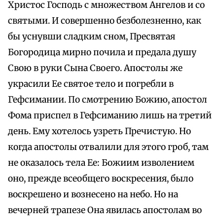
Христос Господь с множеством Ангелов и со
святыми. И совершенно безболезненно, как
бы уснувши сладким сном, Пресвятая
Богородица мирно почила и предала душу
Свою в руки Сына Своего. Апостолы же
украсили Ее святое тело и погребли в
Гефсимании. По смотрению Божию, апостол
Фома приспел в Гефсиманию лишь на третий
день. Ему хотелось узреть Пречистую. Но
когда апостолы отвалили для этого гроб, там
не оказалось тела Ее: Божиим изволением
оно, прежде всеобщего воскресения, было
воскрешено и вознесено на небо. Но на
вечерней трапезе Она явилась апостолам во