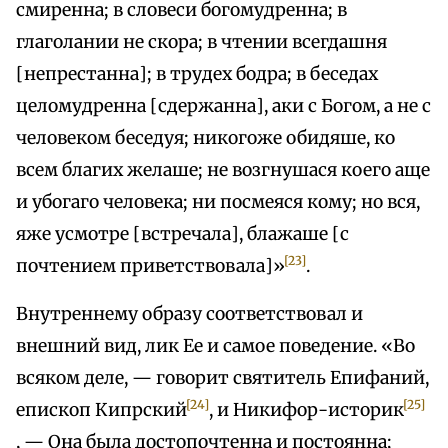
смиренна; в словеси богомудренна; в
глаголании не скора; в чтении всегдашня
[непрестанна]; в трудех бодра; в беседах
целомудренна [сдержанна], аки с Богом, а не с
человеком беседуя; никогоже обидяше, ко
всем благих желаше; не возгнушася коего аще
и убогаго человека; ни посмеяся кому; но вся,
яже усмотре [встречала], блажаше [с
[23]
почтением приветствовала]»
.
Внутреннему образу соответствовал и
внешний вид, лик Ее и самое поведение. «Во
всяком деле, — говорит святитель Епифаний,
[24]
[25]
епископ Кипрский
, и Никифор-историк
, — Она была достопочтенна и постоянна;