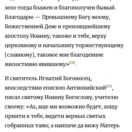
зело тогда блажен и благополучен бывый.
Благодарю — Превышнему Богу моему,
Божественней Деве и преизящнейшему
апостолу Иоанну, такоже и тебе, верху
церковному и начальнику торжествующему
[славному], таковое мне благодеяние
[18]
милостивно явившему»
.
И святитель Игнатий Богоносец,
[19]
впоследствии епископ Антиохийский
,
писал святому Иоанну Богослову, учителю
своему: «Аз, аще ми возможно будет, хощу
приити к тебе, видети верных святых
собранных тамо; а наипаче да вижу Матерь