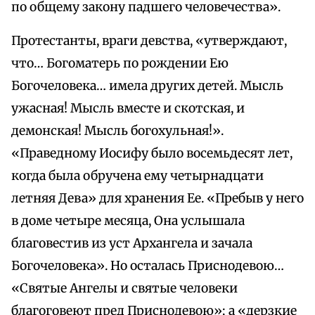
по общему закону падшего человечества».
Протестанты, враги девства, «утверждают,
что… Богоматерь по рождении Ею
Богочеловека… имела других детей. Мысль
ужасная! Мысль вместе и скотская, и
демонская! Мысль богохульная!».
«Праведному Иосифу было восемьдесят лет,
когда была обручена ему четырнадцати
летняя Дева» для хранения Ее. «Пребыв у него
в доме четыре месяца, Она услышала
благовестив из уст Архангела и зачала
Богочеловека». Но осталась Приснодевою…
«Святые Ангелы и святые человеки
благоговеют пред Приснодевою»; а «дерзкие