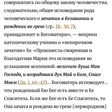
совершились по общему закону человечества;
следовательно, общее исповедание рода
человеческого о
зачатии в беззаконии и
рождении во грехе
(ср.:
Пс. 50, 7
),
принадлежит и Богоматери», — вопреки
католическому учению о «непорочном
зачатии» Ее. «Произнесла смиренная и
благодатная Мария это исповедание во
услышание вселенной:
величит душа Моя
Господа, и возрадовася дух Мой о Бозе, Спасе
Моем
(
Лк. 1, 46–47
)… Богоматерь исповедует…
что рожденный Ею Бог есть вместе и Ее
Спаситель. Если же Бог есть Ее Спаситель, то
Она зачата и рождена во грехе [первородном]