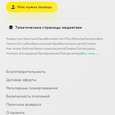
Мне нужна помощь
Тематические страницы медиатеки
Рождество Христово
Пасха
Великий пост
Пост
Молитва
Литургия
Бог
Святость
О любви
Христианский брак
Воспитание детей
Смерть
Как читать Библию
Зачем нужна религия
Покров Богородицы
Успение Богородицы
Преображение
Пятидесятница
Все темы →
Благотворительность
Договор оферты
Регулярные пожертвования
Безопасность платежей
Политика возврата
О проекте