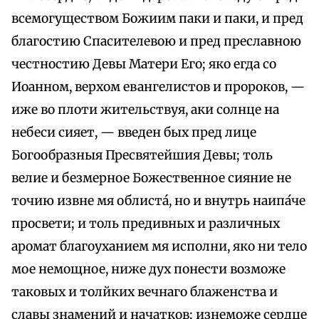
всемогуществом Божиим паки и паки, и пред
благостию Спасителевою и пред преславною
честностию Девы Матери Его; яко егда со
Иоанном, верхом евангелистов и пророков, —
иже во плоти жительствуя, аки солнце на
небеси сияет, — введен бых пред лице
Богообразныя Пресвятейшия Девы; толь
велие и безмерное Божественное сияние не
точию извне мя облиста́, но и внутрь наипа́че
просвети; и толь предивных и различных
аромат благоуханием мя исполни, яко ни тело
мое немощное, ниже дух понести возможе
таковых и толйких вечнаго блаженства и
славы знамений и начатков; изнеможе сердце