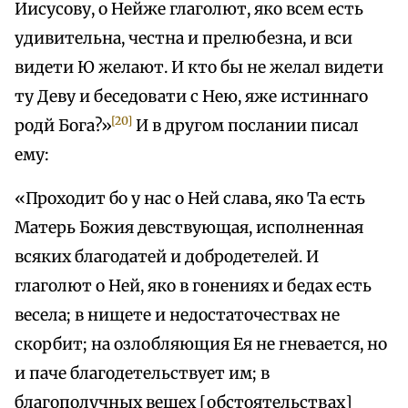
Иисусову, о Нейже глаголют, яко всем есть
удивительна, честна и прелюбезна, и вси
видети Ю желают. И кто бы не желал видети
ту Деву и беседовати с Нею, яже истиннаго
[20]
родй Бога?»
И в другом послании писал
ему:
«Проходит бо у нас о Ней слава, яко Та есть
Матерь Божия девствующая, исполненная
всяких благодатей и добродетелей. И
глаголют о Ней, яко в гонениях и бедах есть
весела; в нищете и недостаточествах не
скорбит; на озлобляющия Ея не гневается, но
и паче благодетельствует им; в
благополучных вещех [обстоятельствах]