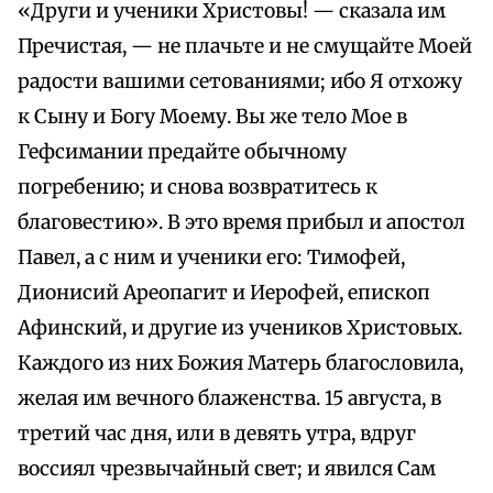
«Други и ученики Христовы! — сказала им
Пречистая, — не плачьте и не смущайте Моей
радости вашими сетованиями; ибо Я отхожу
к Сыну и Богу Моему. Вы же тело Мое в
Гефсимании предайте обычному
погребению; и снова возвратитесь к
благовестию». В это время прибыл и апостол
Павел, а с ним и ученики его: Тимофей,
Дионисий Ареопагит и Иерофей, епископ
Афинский, и другие из учеников Христовых.
Каждого из них Божия Матерь благословила,
желая им вечного блаженства. 15 августа, в
третий час дня, или в девять утра, вдруг
воссиял чрезвычайный свет; и явился Сам