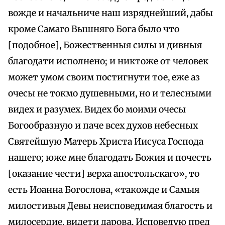
вожде и начальниче наш изряднейший, дабы
кроме Самаго Вышняго Бога было что
[подобное], Божественныя силы и дивныя
благодати исполнено; и никтоже от человек
может умом своим постигнути тое, еже аз
очесы не токмо душевными, но и телесными
видех и разумех. Видех бо моими очесы
Богообразную и паче всех духов небесных
Святейшую Матерь Христа Иисуса Господа
нашего; юже мне благодать Божия и почесть
[оказание чести] верха апостольскаго», то
есть Иоанна Богослова, «такожде и Самыя
милостивыя Девы неисповедимая благость и
милосердие, видети дарова. Исповедую пред