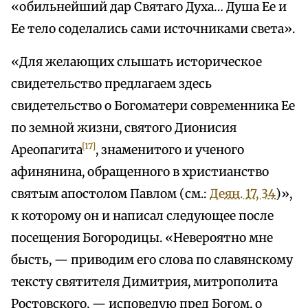
«обильнейший дар Святаго Духа… Душа Ее и
Ее тело соделались сами источниками света».
«Для желающих слышать историческое
свидетельство предлагаем здесь
свидетельство о Богоматери современника Ее
по земной жизни, святого Дионисия
[17]
Ареопагита
, знаменитого и ученого
афинянина, обращенного в христианство
святым апостолом Павлом (см.:
Деян. 17, 34
)»,
к которому он и написал следующее после
посещения Богородицы. «Невероятно мне
бысть, — приводим его слова по славянскому
тексту святителя Димитрия, митрополита
Ростовского, — исповедую пред Богом, о