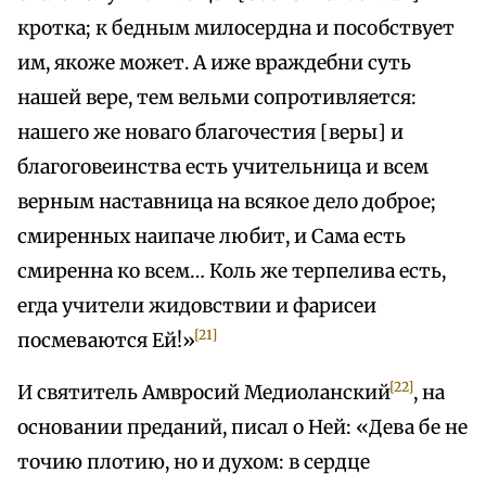
кротка; к бедным милосердна и пособствует
им, якоже может. А иже враждебни суть
нашей вере, тем вельми сопротивляется:
нашего же новаго благочестия [веры] и
благоговеинства есть учительница и всем
верным наставница на всякое дело доброе;
смиренных наипаче любит, и Сама есть
смиренна ко всем… Коль же терпелива есть,
егда учители жидовствии и фарисеи
[21]
посмеваются Ей!»
[22]
И святитель Амвросий Медиоланский
, на
основании преданий, писал о Ней: «Дева бе не
точию плотию, но и духом: в сердце