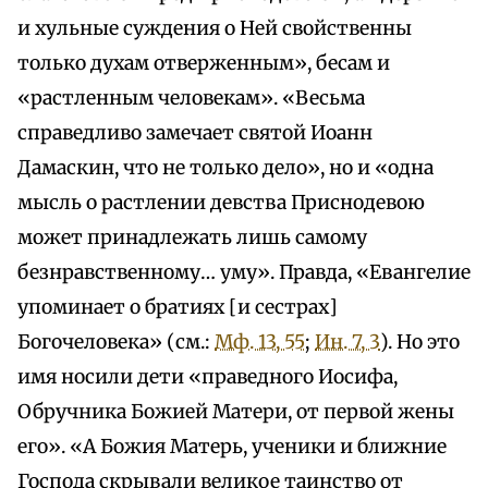
и хульные суждения о Ней свойственны
только духам отверженным», бесам и
«растленным человекам». «Весьма
справедливо замечает святой Иоанн
Дамаскин, что не только дело», но и «одна
мысль о растлении девства Приснодевою
может принадлежать лишь самому
безнравственному… уму». Правда, «Евангелие
упоминает о братиях [и сестрах]
Богочеловека» (см.:
Мф. 13, 55
;
Ин. 7, 3
). Но это
имя носили дети «праведного Иосифа,
Обручника Божией Матери, от первой жены
его». «А Божия Матерь, ученики и ближние
Господа скрывали великое таинство от