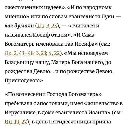
ожесточенных иудеев». «И по народному
мнению» или по словам евангелиста Луки —
как думали
(
Лк. 3, 23
), — «считался и
назывался Иосиф отцом». «И Сама
Богоматерь именовала так Иосифа» (см.:
Лк. 2, 43–48; 3, 23; 4, 22
). «Мы исповедуем
Владычицу нашу, Матерь Бога нашего, до
рождества Девою… и по рождестве Девою,
Приснодевою».
«По вознесении Господа Богоматерь»
пребывала с апостолами, имея «жительство в
Иерусалиме, в доме евангелиста Иоанна» (см.:
Ин. 19, 27
); в день Пятидесятницы прияла