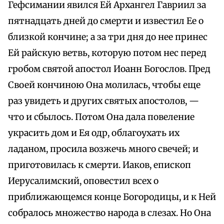
Гефсимании явился Ей Архангел Гавриил за
пятнадцать дней до смерти и известил Ее о
близкой кончине; а за три дня до нее принес
Ей райскую ветвь, которую потом нес перед
гробом святой апостол Иоанн Богослов. Пред
Своей кончиною Она молилась, чтобы еще
раз увидеть и других святых апостолов, —
что и сбылось. Потом Она дала повеление
украсить дом и Ея одр, облагоухать их
ладаном, просила возжечь много свечей; и
приготовилась к смерти. Иаков, епископ
Иерусалимский, оповестил всех о
приближающемся конце Богородицы, и к Ней
собралось множество народа в слезах. Но Она