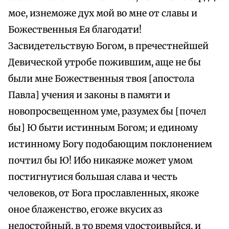
мое, изнеможе дух мой во мне от славы и
Божественныя Ея благодати!
Засвидетельствую Богом, в пречестнейшей
Девической утробе пожившим, аще не бы
были мне Божественныя твоя [апостола
Павла] учения и законы в памяти и
новопросвещенном уме, разумех бы [почел
бы] Ю быти истинным Богом; и единому
истинному Богу подобающим поклонением
почтил бы Ю! Ибо никаяже может умом
постигнутися большая слава и честь
человеков, от Бога прославленных, якоже
оное блаженство, егоже вкусих аз
недостойный, в то время удостоивыйся, и