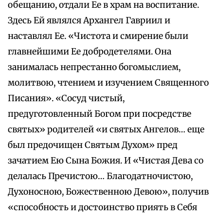
обещанию, отдали Ее в храм на воспитание.
Здесь Ей являлся Архангел Гавриил и
наставлял Ее. «Чистота и смирение были
главнейшими Ее добродетелями. Она
занималась непрестанно богомыслием,
молитвою, чтением и изучением Священного
Писания». «Сосуд чистый,
предуготовленный Богом при посредстве
святых» родителей «и святых Ангелов… еще
был предочищен Святым Духом» пред
зачатием Ею Сына Божия. И «Чистая Дева со
делалась Пречистою… Благодатночистою,
Духоносною, Божественною Девою», получив
«способность и достоинство приять в Себя