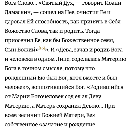
Бога Слово… «Святый Дух, — говорит Иоанн
Дамаскин, — сошел на Нее, очистил Ее и
даровал Ей способность, как принять в Себя
Божество Слова, так и родить. Тогда
приосенил Ее, как бы Божественное семя,
[16]
Сын Божий»
». И «Дева, зачав и родив Бога
и человека в одном Лице, соделалась Материю
Бога в точном смысле, потому что
рожденный Ею был Бог, хотя вместе и был
человек», воплотившийся Бог. «Родившийся
от Марии Богочеловек сод ел ал Деву
Материю, а Матерь сохранил Девою… При
всем величии Божией Матери, Ее»
собственное «зачатие и рождение