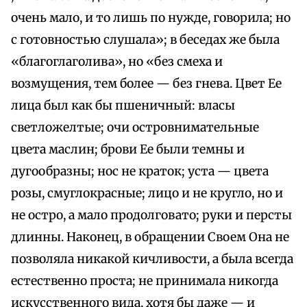
очень мало, и то лишь по нужде, говорила; но
с готовностью слушала»; в беседах же была
«благоглаголива», но «без смеха и
возмущения, тем более — без гнева. Цвет Ее
лица был как бы пшеничный: власы
светложелтые; очи островнимательные
цвета маслин; брови Ее были темны и
дугообразны; нос не краток; уста — цвета
розы, смуглокрасные; лицо и не кругло, но и
не остро, а мало продолговато; руки и персты
длинны. Наконец, в обращении Своем Она не
позволяла никакой кичливости, а была всегда
естественно проста; не принимала никогда
искусственного вида, хотя бы даже — и