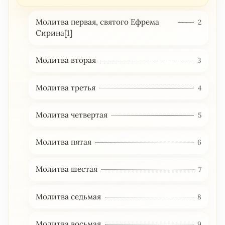
Молитва первая, святого Ефрема
2
Сирина[1]
Молитва вторая
3
Молитва третья
4
Молитва четвертая
5
Молитва пятая
6
Молитва шестая
7
Молитва седьмая
8
Молитва восьмая
9