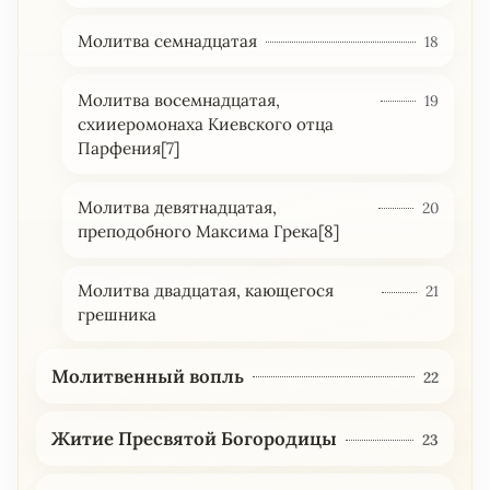
Молитва семнадцатая
18
Молитва восемнадцатая,
19
схииеромонаха Киевского отца
Парфения[7]
Молитва девятнадцатая,
20
преподобного Максима Грека[8]
Молитва двадцатая, кающегося
21
грешника
Молитвенный вопль
22
Житие Пресвятой Богородицы
23