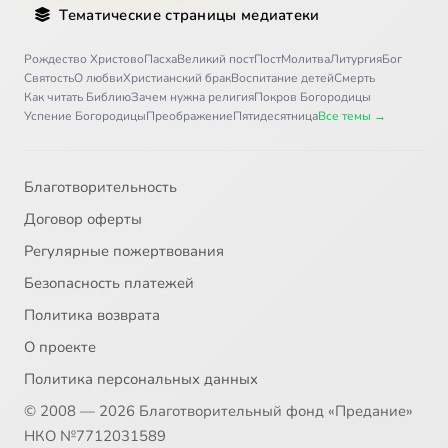
Тематические страницы медиатеки
Рождество Христово
Пасха
Великий пост
Пост
Молитва
Литургия
Бог
Святость
О любви
Христианский брак
Воспитание детей
Смерть
Как читать Библию
Зачем нужна религия
Покров Богородицы
Успение Богородицы
Преображение
Пятидесятница
Все темы →
Благотворительность
Договор оферты
Регулярные пожертвования
Безопасность платежей
Политика возврата
О проекте
Политика персональных данных
© 2008 — 2026 Благотворительный фонд «Предание»
НКО №7712031589