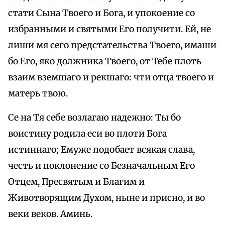
стати Сына Твоего и Бога, и упокоение со
избранными и святыми Его получити. Ей, не
лиши мя сего предстательства Твоего, имаши
бо Его, яко должника Твоего, от Тебе плоть
взаим вземшаго и рекшаго: чти отца твоего и
матерь твою.
Се на Тя себе возлагаю надежно: Ты бо
воистину родила еси во плоти Бога
истиннаго; Емуже подобает всякая слава,
честь и поклонение со Безначальным Его
Отцем, Пресвятым и Благим и
Животворящим Духом, ныне и присно, и во
веки веков. Аминь.