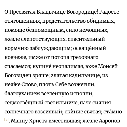
О Пресвятая Владычице Богородице! Радосте
отягощенных, предстательство обидимых,
помоще безпомощным, сило немощных,
жезле слепотствующих, спасительный
кормчию заблуждающим; освяще́нный
ковчеже, имже от потопа греховнаго
спасаемся; купине́ неопалимая, юже Моисей
Боговидец зряше; златая кадильнице, из
нея́же Слово, плоть Себе возжегши,
благоуханием вселенную исполни;
седмосве́щный светильниче, паче сияния
солнечнаго возсиявый; скѝние святая; ста́мно
[5]
, Манну Христа вместившая; жезле Ааронов