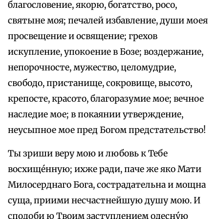
благословение, якорю, богатство, росо,
святыне моя; печалей избавление, души моея
просвещение и освящение; грехов
искупление, упокоение в Бозе; воздержание,
непорочносте, мужество, целомудрие,
свободо, пристанище, сокровище, высото,
крепосте, красото, благоразумие мое; вечное
наследие мое; в покаянии утверждение,
неусыпное мое пред Богом предстательство!
Ты зриши веру мою и любовь к Тебе
восхище́нную; ихже ради, паче же яко Мати
Милосерднаго Бога, сострадательна и мощна
суща, приими несчастнейшую душу мою. И
сподоби ю Твоим заступлением одесну́ю