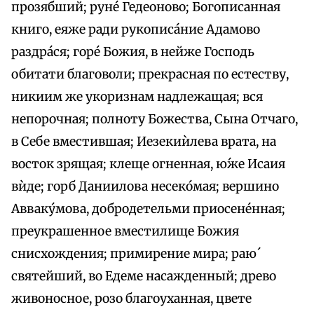
прозябший; руне́ Гедеоново; Богописанная
книго, еяже ради рукописа́ние Адамово
раздра́ся; горе́ Божия, в нейже Господь
обитати благоволи; прекрасная по естеству,
никиим же укоризнам надлежащая; вся
непорочная; полноту Божества, Сына Отчаго,
в Себе вместившая; Иезекиѝлева врата, на
восток зрящая; клеще огненная, ю́же Исаия
вѝде; горб Даниилова несеко́мая; вершино
Авваку́мова, добродетельми приосене́нная;
преукрашенное вместилище Божия
снисхождения; примирение мира; раю́
святейший, во Едеме насажденный; древо
живоносное, розо благоуханная, цвете