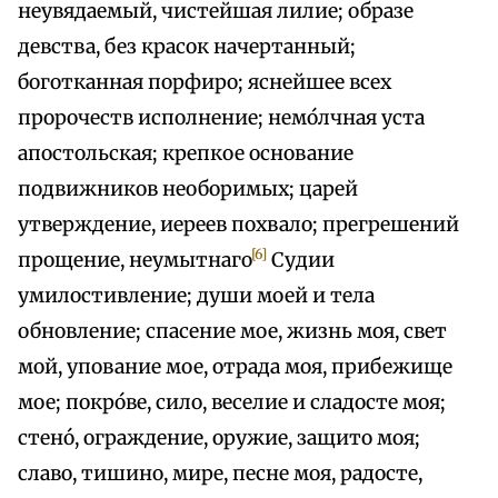
неувядаемый, чистейшая лилие; образе
девства, без красок начертанный;
боготканная порфиро; яснейшее всех
пророчеств исполнение; немо́лчная уста
апостольская; крепкое основание
подвижников необоримых; царей
утверждение, иереев похвало; прегрешений
[6]
прощение, неумытнаго
Судии
умилостивление; души моей и тела
обновление; спасение мое, жизнь моя, свет
мой, упование мое, отрада моя, прибежище
мое; покро́ве, сило, веселие и сладосте моя;
стено́, ограждение, оружие, защито моя;
славо, тишино, мире, песне моя, радосте,