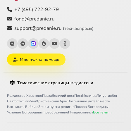
+7 (495) 722-92-79
fond@predanie.ru
support@predanie.ru
(техн.вопросы)
Мне нужна помощь
Тематические страницы медиатеки
Рождество Христово
Пасха
Великий пост
Пост
Молитва
Литургия
Бог
Святость
О любви
Христианский брак
Воспитание детей
Смерть
Как читать Библию
Зачем нужна религия
Покров Богородицы
Успение Богородицы
Преображение
Пятидесятница
Все темы →