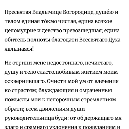
Пресвятая Владычице Богородице, душе́ю и
телом единая то́кмо чистая, едина всякое
целомудрие и девство превозшедшая; едина
обитель полноты благодати Всесвятаго Духа
явлынаяся!
Не отрини мене недостоинаго, нечистаго,
душу и тело сластолюбивым житием моим
осквернившаго. Очисти мой ум от влечения
ко страстям; блуждающия и омраченныя
помыслы мои к непорочным стремлениям
обрати; всем движениям души
руководительница буди; от об держащаго мя
злаго и срамнаго уклонения к пожеланиям и