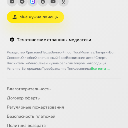
Мне нужна помощь
Тематические страницы медиатеки
Рождество Христово
Пасха
Великий пост
Пост
Молитва
Литургия
Бог
Святость
О любви
Христианский брак
Воспитание детей
Смерть
Как читать Библию
Зачем нужна религия
Покров Богородицы
Успение Богородицы
Преображение
Пятидесятница
Все темы →
Благотворительность
Договор оферты
Регулярные пожертвования
Безопасность платежей
Политика возврата