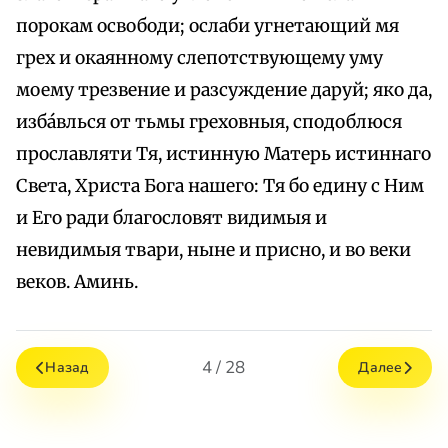
порокам освободи; ослаби угнетающий мя
грех и окаянному слепотствующему уму
моему трезвение и разсуждение даруй; яко да,
изба́влься от тьмы греховныя, сподоблюся
прославляти Тя, истинную Матерь истиннаго
Света, Христа Бога нашего: Тя бо едину с Ним
и Его ради благословят видимыя и
невидимыя твари, ныне и присно, и во веки
веков. Аминь.
4 / 28
Назад
Далее