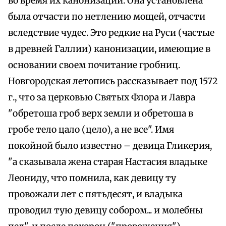
во время их канонизации. Она установлена
была отчасти по нетлению мощей, отчасти
вследствие чудес. Это редкие на Руси (частые
в древней Галлии) канонизации, имеющие в
основании своем почитание гробниц.
Новгородская летопись рассказывает под 1572
г., что за церковью Святых Флора и Лавра
"обретоша гроб верх земли и обретоша в
гробе тело цало (цело), а не все". Имя
покойной было известно – девица Гликерия,
"а сказывала жена старая Настасия владыке
Леониду, что помнила, как девицу ту
провожали лет с пятьдесят, и владыка
проводил тую девицу собором... и молебны