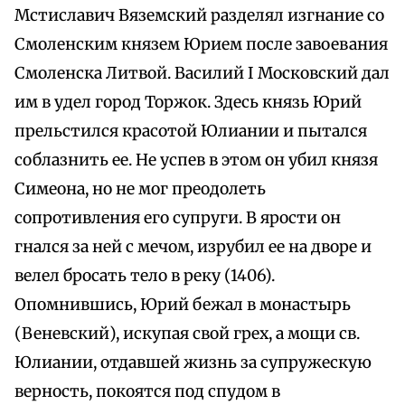
Мстиславич Вяземский разделял изгнание со
Смоленским князем Юрием после завоевания
Смоленска Литвой. Василий I Московский дал
им в удел город Торжок. Здесь князь Юрий
прельстился красотой Юлиании и пытался
соблазнить ее. Не успев в этом он убил князя
Симеона, но не мог преодолеть
сопротивления его супруги. В ярости он
гнался за ней с мечом, изрубил ее на дворе и
велел бросать тело в реку (1406).
Опомнившись, Юрий бежал в монастырь
(Веневский), искупая свой грех, а мощи св.
Юлиании, отдавшей жизнь за супружескую
верность, покоятся под спудом в