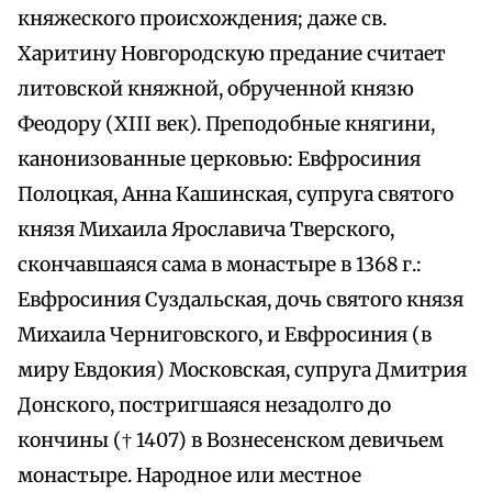
княжеского происхождения; даже св.
Харитину Новгородскую предание считает
литовской княжной, обрученной князю
Феодору (XIII век). Преподобные княгини,
канонизованные церковью: Евфросиния
Полоцкая, Анна Кашинская, супруга святого
князя Михаила Ярославича Тверского,
скончавшаяся сама в монастыре в 1368 г.:
Евфросиния Суздальская, дочь святого князя
Михаила Черниговского, и Евфросиния (в
миру Евдокия) Московская, супруга Дмитрия
Донского, постригшаяся незадолго до
кончины († 1407) в Вознесенском девичьем
монастыре. Народное или местное