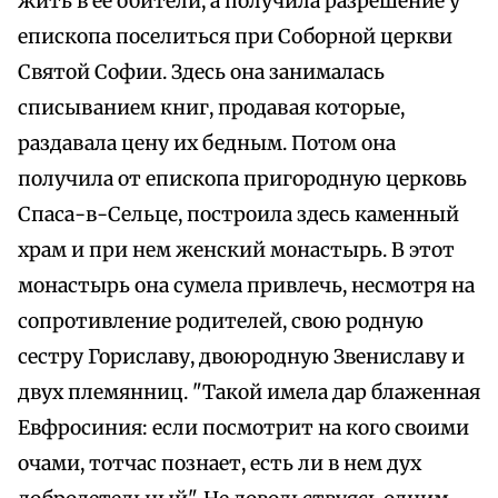
жить в ее обители, а получила разрешение у
епископа поселиться при Соборной церкви
Святой Софии. Здесь она занималась
списыванием книг, продавая которые,
раздавала цену их бедным. Потом она
получила от епископа пригородную церковь
Спаса-в-Сельце, построила здесь каменный
храм и при нем женский монастырь. В этот
монастырь она сумела привлечь, несмотря на
сопротивление родителей, свою родную
сестру Гориславу, двоюродную Звениславу и
двух племянниц. "Такой имела дар блаженная
Евфросиния: если посмотрит на кого своими
очами, тотчас познает, есть ли в нем дух