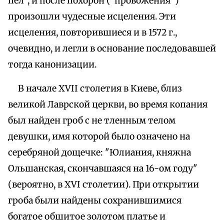
пел", и после похорон ("провожения")
произошли чудесные исцеления. Эти
исцеления, повторившиеся и в 1572 г.,
очевидно, и легли в основание последовавшей
тогда канонизации.
В начале XVII столетия в Киеве, близ
великой Лаврской церкви, во время копания
был найден гроб с не тленным телом
девушки, имя которой было означено на
серебряной дощечке: "Юлиания, княжна
Ольшанская, скончавшаяся на 16-ом году"
(вероятно, в XVI столетии). При открытии
гроба были найдены сохранившимися
богатое обшитое золотом платье и