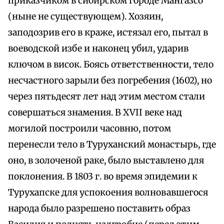
приказчиком в сибирском городе Мангазсо
(ныне не существующем). Хозяин,
заподозрив его в краже, истязал его, пытал в
воеводской избе и наконец убил, ударив
ключом в висок. Боясь ответственности, тело
несчастного зарыли без погребения (1602), но
через пятьдесят лет над этим местом стали
совершаться знамения. В XVII веке над
могилой построили часовню, потом
перенесли тело в Туруханский монастырь, где
оно, в золоченой раке, было выставлено для
поклонения. В 1803 г. во время эпидемии к
Турухапске для успокоения волновавшегося
народа было разрешено поставить образ