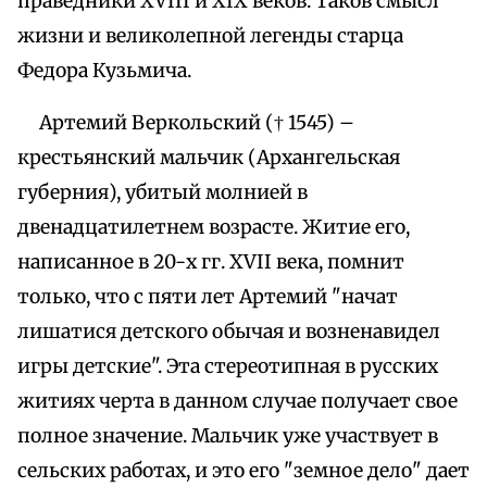
праведники XVIII и XIX веков. Таков смысл
жизни и великолепной легенды старца
Федора Кузьмича.
Артемий Веркольский († 1545) –
крестьянский мальчик (Архангельская
губерния), убитый молнией в
двенадцатилетнем возрасте. Житие его,
написанное в 20-х гг. XVII века, помнит
только, что с пяти лет Артемий "начат
лишатися детского обычая и возненавидел
игры детские". Эта стереотипная в русских
житиях черта в данном случае получает свое
полное значение. Мальчик уже участвует в
сельских работах, и это его "земное дело" дает