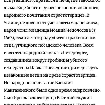
испугавшись, спрятался в печь, где задохся от
дыма. Еще более случаев неканонизованного,
народного почитания страстотерпцев. В
Угличе, не довольствуясь святым царевичем,
народ чтил младенца Иоанна Чеполосова (†
1663), семи лет от роду убитого работником
отца, углицкого посадского человека. Всем
известен народный культ в Петербурге,
создавшийся вокруг гробницы убитого
императора Павла. Последние примеры суть
незаконные ветви на древе страстотерпцев.
Но народное почитание Василия
Мангазейского было одно время оцерковлено.
Сын Ярославского купца Василий служил