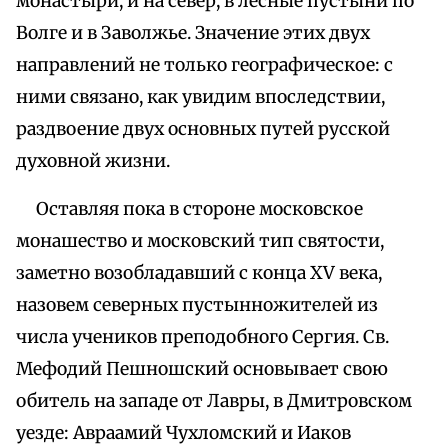
монастыри, и на север, в лесные пустыни по
Волге и в Заволжье. Значение этих двух
направлений не только географическое: с
ними связано, как увидим впоследствии,
раздвоение двух основных путей русской
духовной жизни.
Оставляя пока в стороне московское
монашество и московский тип святости,
заметно возобладавший с конца XV века,
назовем северных пустынножителей из
числа учеников преподобного Сергия. Св.
Мефодий Пешношский основывает свою
обитель на западе от Лавры, в Дмитровском
уезде: Авраамий Чухломский и Иаков