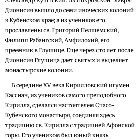
Александр Куштский. Из Покровской "лавры"
Дионисия вышло до семи иноческих колоний
в Кубенском крае; а из учеников его
прославлены св. Григорий Пелшемский,
Филипп Рабангский, Амфилохий, его
преемник в Глушице. Еще через сто лет после
Дионисия Глушица дает святых и выделяет
монастырские колонии.
В середине XV века Кирилловский игумен
Кассиан, из учеников самого преподобного
Кирилла, сделался настоятелем Спасо-
Кубенского монастыря, соединяя здесь
традицию св. Кирилла с традицией Афонской
горы. Его учеником был юный князь