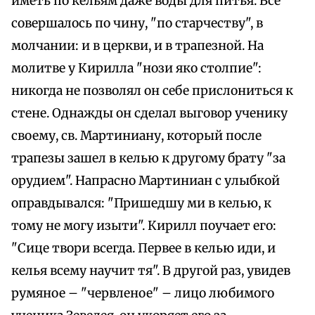
иметь по кельям даже воды для питья. Все
совершалось по чину, "по старчеству", в
молчании: и в церкви, и в трапезной. На
молитве у Кирилла "нози яко столпие":
никогда не позволял он себе прислониться к
стене. Однажды он сделал выговор ученику
своему, св. Мартиниану, который после
трапезы зашел в келью к другому брату "за
орудием". Напрасно Мартиниан с улыбкой
оправдывался: "Пришедшу ми в келью, к
тому не могу изыти". Кирилл поучает его:
"Сице твори всегда. Первее в келью иди, и
келья всему научит тя". В другой раз, увидев
румяное – "червленое" – лицо любимого