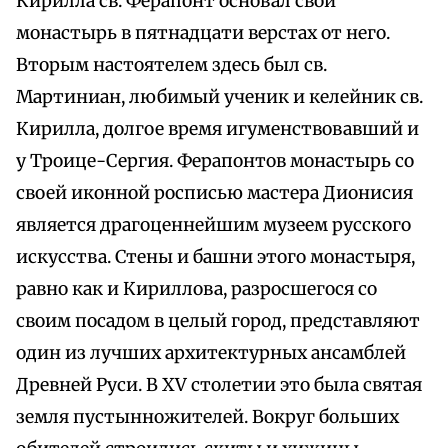
Кирилла св. Ферапонт основал свой
монастырь в пятнадцати верстах от него.
Вторым настоятелем здесь был св.
Мартиниан, любимый ученик и келейник св.
Кирилла, долгое время игуменствовавший и
у Троице-Сергия. Ферапонтов монастырь со
своей иконной росписью мастера Дионисия
является драгоценнейшим музеем русского
искусства. Стены и башни этого монастыря,
равно как и Кириллова, разросшегося со
своим посадом в целый город, представляют
один из лучших архитектурных ансамблей
Древней Руси. В XV столетии это была святая
земля пустынножителей. Вокруг больших