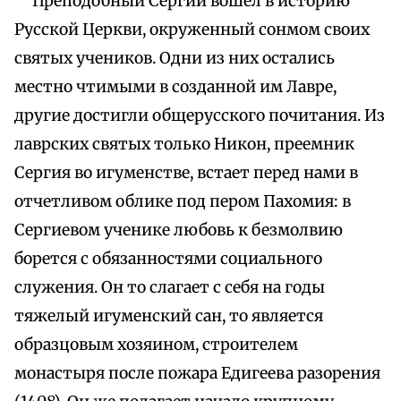
Преподобный Сергий вошел в историю
Русской Церкви, окруженный сонмом своих
святых учеников. Одни из них остались
местно чтимыми в созданной им Лавре,
другие достигли общерусского почитания. Из
лаврских святых только Никон, преемник
Сергия во игуменстве, встает перед нами в
отчетливом облике под пером Пахомия: в
Сергиевом ученике любовь к безмолвию
борется с обязанностями социального
служения. Он то слагает с себя на годы
тяжелый игуменский сан, то является
образцовым хозяином, строителем
монастыря после пожара Едигеева разорения