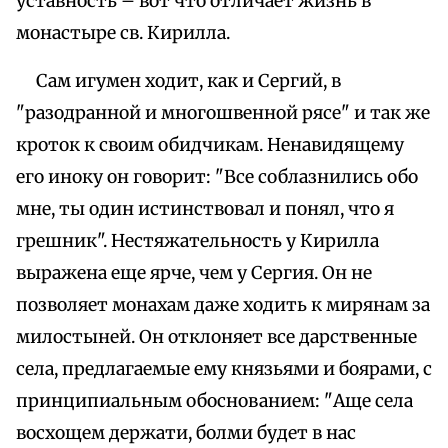
уставность – вот что отличает жизнь в
монастыре св. Кирилла.
Сам игумен ходит, как и Сергий, в
"разодранной и многошвенной рясе" и так же
кроток к своим обидчикам. Ненавидящему
его иноку он говорит: "Все соблазнились обо
мне, ты один истинствовал и понял, что я
грешник". Нестяжательность у Кирилла
выражена еще ярче, чем у Сергия. Он не
позволяет монахам даже ходить к мирянам за
милостыней. Он отклоняет все дарственные
села, предлагаемые ему князьями и боярами, с
принципиальным обоснованием: "Аще села
восхощем держати, болми будет в нас