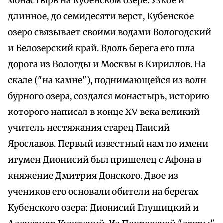
монастырь на Кубенском озере. Узкое и
длинное, до семидесяти верст, Кубенское
озеро связывает своими водами Вологодский
и Белозерский край. Вдоль берега его шла
дорога из Вологды и Москвы в Кириллов. На
скале ("на камне"), поднимающейся из волн
бурного озера, создался монастырь, историю
которого написал в конце XV века великий
учитель нестяжания старец Паисий
Ярославов. Первый известный нам по имени
игумен Дионисий был пришелец с Афона в
княжение Дмитрия Донского. Двое из
учеников его основали обители на берегах
Кубенского озера: Дионисий Глушицкий и