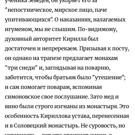
ученика Зеведея, он укоряет его за
"непостническое, мирское лицо, паче
упитивающихся". О наказаниях, налагаемых
игуменом, мы не слышим. По-видимому,
духовный авторитет Кирилла был
достаточен и непререкаем. Призывая к посту,
он однако на трапезе предлагает монахам
"три снеди" и, заглядывая на поварню,
заботится, чтобы братьям было "утешение";
и сам помогает поварам, вспоминая
симоновское свое послушание. Зато мед и
вино были строго изгнаны из монастыря. Это
особенность Кириллова устава, перенесенная
и в Соловецкий монастырь. Не суровость, но