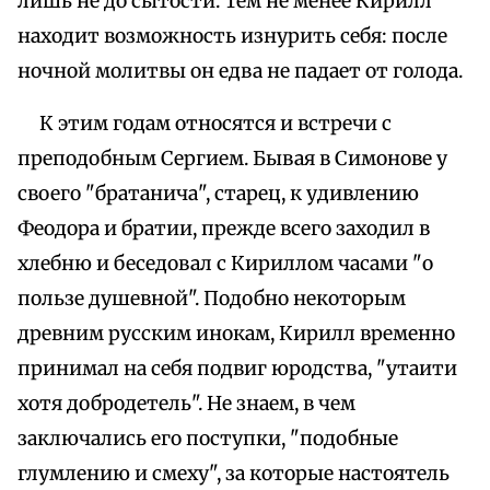
лишь не до сытости. Тем не менее Кирилл
находит возможность изнурить себя: после
ночной молитвы он едва не падает от голода.
К этим годам относятся и встречи с
преподобным Сергием. Бывая в Симонове у
своего "братанича", старец, к удивлению
Феодора и братии, прежде всего заходил в
хлебню и беседовал с Кириллом часами "о
пользе душевной". Подобно некоторым
древним русским инокам, Кирилл временно
принимал на себя подвиг юродства, "утаити
хотя добродетель". Не знаем, в чем
заключались его поступки, "подобные
глумлению и смеху", за которые настоятель