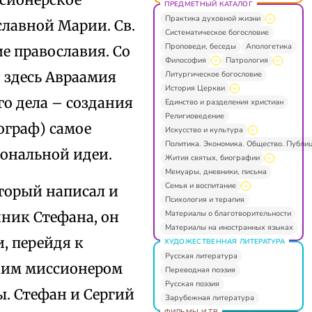
ПРЕДМЕТНЫЙ КАТАЛОГ
Практика духовной жизни
славной Марии. Св.
Систематическое богословие
Проповеди, беседы
Апологетика
е православия. Со
Философия
Патрология
 здесь Авраамия
Литургическое богословие
История Церкви
го дела – создания
Единство и разделения христиан
Религиоведение
ограф) самое
Искусство и культура
Политика. Экономика. Общество. Публи
иональной идеи.
Жития святых, биографии
Мемуары, дневники, письма
Семья и воспитание
орый написал и
Психология и терапия
Материалы о благотворительности
ник Стефана, он
Материалы на иностранных языках
, перейдя к
ХУДОЖЕСТВЕННАЯ ЛИТЕРАТУРА
Русская литература
ским миссионером
Переводная поэзия
Русская поэзия
. Стефан и Сергий
Зарубежная литература
ФИЛЬМЫ И ТВ