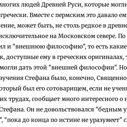
многих людей Древней Руси, которые могли
гречески. Вместе с пермским это давало ем
ение, может быть, не столь редкое в древн
исключительное на Московском севере. По
ил и "внешнюю философию", то есть каки
к, доступные ему в греческих оригиналах, 
 могли дать этой "внешней философии". Н
зучения Стефана было, конечно, Священно
оторый был его сотоварищем, если не учен
их трудах, сообщает много интересного о
Стефана. Он не довольствовался "бедным у
, "пока до конца по истине не уразумеет"