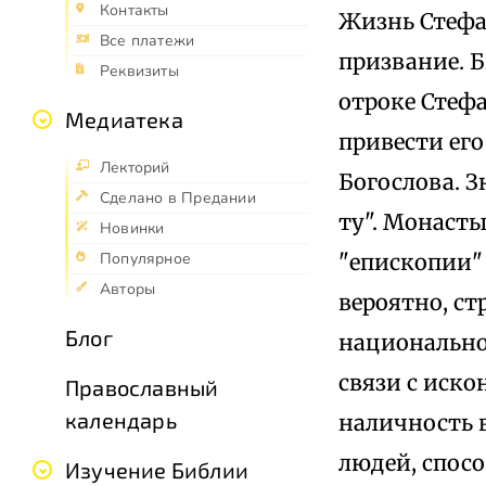
Контакты
Жизнь Стефа
Все платежи
призвание. Б
Реквизиты
отроке Стеф
Медиатека
привести его
Лекторий
Богослова. 
Сделано в Предании
ту". Монасты
Новинки
"епископии" 
Популярное
Авторы
вероятно, ст
Блог
национально
связи с иск
Православный
календарь
наличность в
людей, спос
Изучение Библии