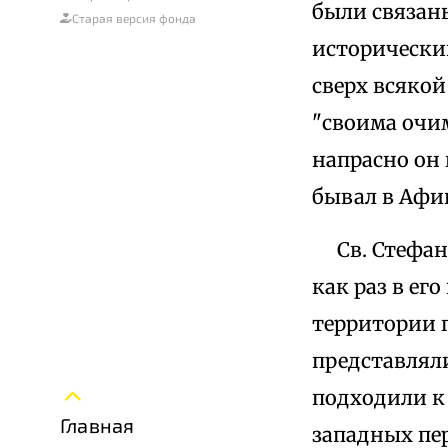
были связан
Старая версия фонда
исторически
сверх всякой
"своима очи
напрасно он 
бывал в Афин
Св. Стефан 
как раз в ег
территории п
представлял
подходили к
Главная
западных пе