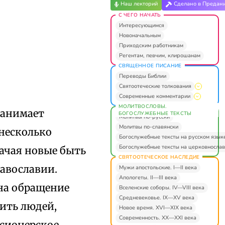
Наш лекторий
Сделано в Предан
С ЧЕГО НАЧАТЬ
Интересующимся
Новоначальным
Приходским работникам
Регентам, певчим, клирошанам
СВЯЩЕННОЕ ПИСАНИЕ
Переводы Библии
Святоотеческие толкования
Современные комментарии
МОЛИТВОСЛОВЫ.
занимает
БОГОСЛУЖЕБНЫЕ ТЕКСТЫ
Молитвы по-русски
Молитвы по-славянски
 несколько
Богослужебные тексты на русском язык
Богослужебные тексты на церковнослав
ачая новые быть
СВЯТООТЕЧЕСКОЕ НАСЛЕДИЕ
авославии.
Мужи апостольские. I—II века
Апологеты. II—III века
на обращение
Вселенские соборы. IV—VIII века
Средневековье. IX—XV века
ить людей,
Новое время. XVI—XIX века
Современность. XX—XXI века
сионерское