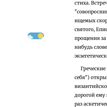
стиха. Встре
"совопросник
ищемых скор
святого, Епи
прощения за 
нибудь слове
экзегетическ
Греческие к
себя") откры
византийской
дорогой ему 
раз аскетич