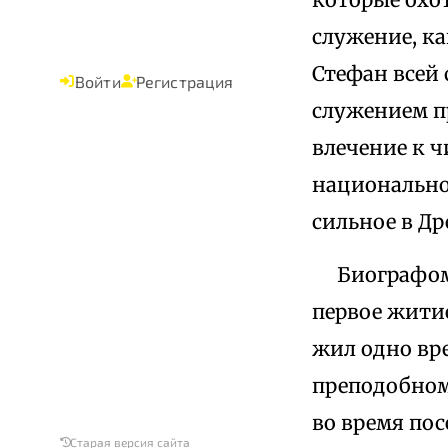
служение, ка
Стефан всей
Войти
Регистрация
служением п
влечение к ч
национально
сильное в Д
Биографом е
первое жити
жил одно вре
преподобном
во время по
Старая версия сайта