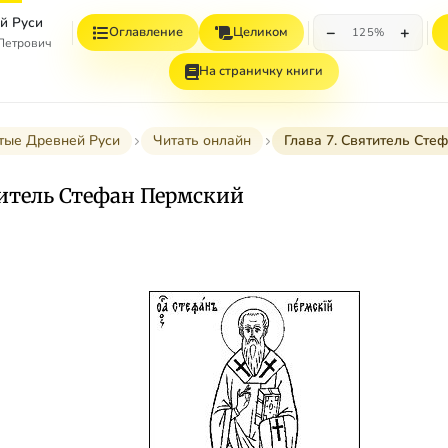
й Руси
−
+
Оглавление
Целиком
125%
 Петрович
На страничку книги
тые Древней Руси
Читать онлайн
Глава 7. Святитель Сте
титель Стефан Пермский