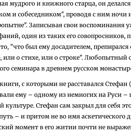
чая мудрого и книжного старца, он делался
ом и собеседником", проводя с ним ночи и
опытне". Записывая свои воспоминания у
фаний, один из таких его совопросников, п
то, "что был ему досадителем, препирался
, или о стихе, или о строке". Любопытный 
ого семинара в древнем русском монастыр
ниги, с которыми не расставался Стефан 
вали ему – одному из немногих на Руси – 
 культуре. Стефан сам закрыл для себя это
путь – и притом не во имя аскетического д
еский момент в его житии почти не выраже