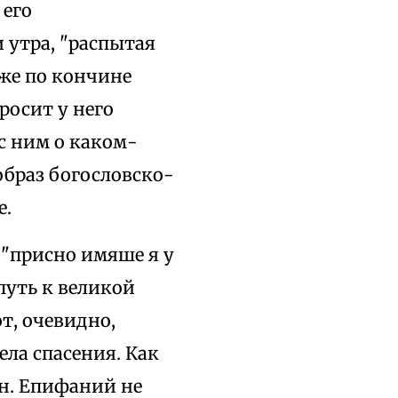
 его
 утра, "распытая
же по кончине
росит у него
 с ним о каком-
образ богословско-
е.
("присно имяше я у
путь к великой
т, очевидно,
ела спасения. Как
н. Епифаний не