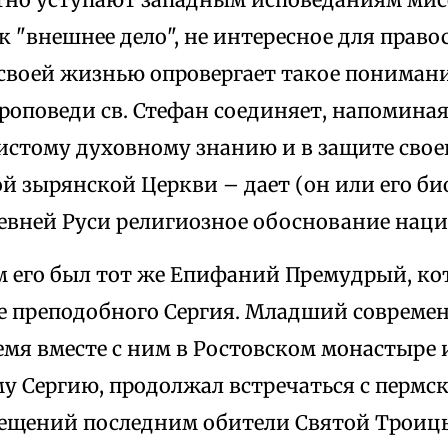
к "внешнее дело", не интересное для право
 своей жизнью опровергает такое понимани
роповеди св. Стефан соединяет, напоминая
истому духовному знанию и в защите свое
й зырянской Церкви – дает (он или его би
ревней Руси религиозное обоснование нац
го был тот же Епифаний Премудрый, кот
е преподобного Сергия. Младший современ
мя вместе с ним в Ростовском монастыре и
у Сергию, продолжал встречаться с перм
сещений последним обители Святой Троицы