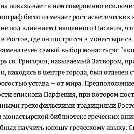
на показывает в нем совершенно исключи
иограф бегло отмечает рост аскетических 
ане под влиянием Священного Писания, ч
 в Ростов, где он постригся в монастыре св
Знаменателен самый выбор монастыря: "як
рь св. Григория, называемый Затвором, п
и, находясь в центре города, был отделен с
рогостью устава – от мира. Предположение
сти епископа Парфения, при котором пост
онными грекофильскими традициями Росто
 монастырской библиотеке греческих книг
обных научить юношу греческому языку. С