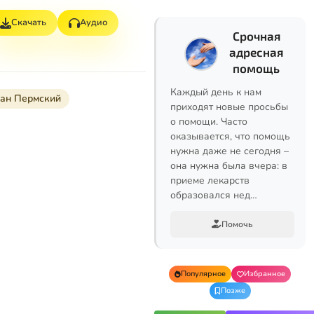
Скачать
Аудио
Срочная
адресная
помощь
Каждый день к нам
фан Пермский
приходят новые просьбы
о помощи. Часто
оказывается, что помощь
нужна даже не сегодня –
она нужна была вчера: в
приеме лекарств
образовался нед…
Помочь
Популярное
Избранное
Позже