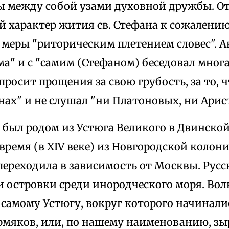
ы между собой узами духовной дружбы. 
й характер жития св. Стефана к сожалени
 меры "риторическим плетением словес". А
ма" и с "самим (Стефаном) беседовал мно
просит прощения за свою грубость, за то, 
ах" и не слушал "ни Платоновых, ни Арист
был родом из Устюга Великого в Двинской 
о время (в XIV веке) из Новгородской колон
ереходила в зависимость от Москвы. Русс
и островки среди инородческого моря. Вол
 самому Устюгу, вокруг которого начинали
рмяков, или, по нашему наименованию, зыр