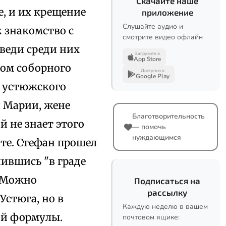
Скачайте наше
е, и их крещение
приложение
Слушайте аудио и
к знакомство с
смотрите видео офлайн
оведи среди них
Загрузите в
App Store
ном соборного
Доступно в
Google Play
 устюжского
 Марии, жене
Благотворительность
й не знает этого
— помочь
нуждающимся
оте. Стефан прошел
чившись "в граде
. Можно
Подписаться на
рассылку
Устюга, но в
Каждую неделю в вашем
ой формулы.
почтовом ящике: