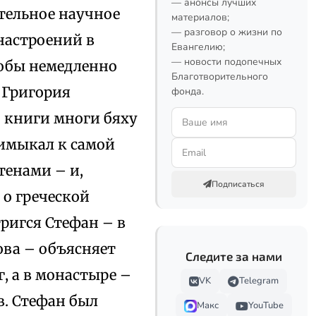
— анонсы лучших
тельное научное
материалов;
— разговор о жизни по
настроений в
Евангелию;
— новости подопечных
тобы немедленно
Благотворительного
. Григория
фонда.
о книги многи бяху
римыкал к самой
тенами – и,
Подписаться
 о греческой
ригся Стефан – в
ва – объясняет
Следите за нами
, а в монастыре –
VK
Telegram
в. Стефан был
Макс
YouTube