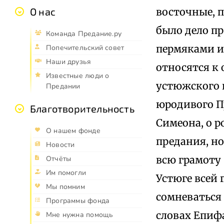
восточные, п
О нас
было дело пр
Команда Предание.ру
пермяками и 
Попечительский совет
Наши друзья
относятся к 
Известные люди о
устюжского 
Предании
юродивого П
Благотворительность
Симеона, о р
О нашем фонде
предания, но
Новости
всю грамоту 
Отчёты
Им помогли
Устюге всей
Мы помним
сомневаться 
Программы фонда
словах Епиф
Мне нужна помощь