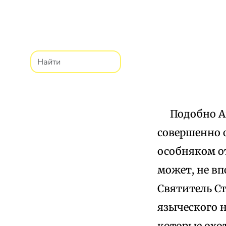
Подобно Ав
совершенно о
особняком о
может, не в
Святитель С
языческого 
которые охо