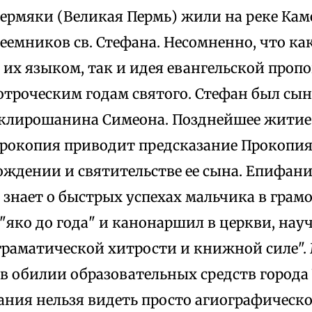
ермяки (Великая Пермь) жили на реке Кам
еемников св. Стефана. Несомненно, что ка
их языком, так и идея евангельской проп
отроческим годам святого. Стефан был сы
клирошанина Симеона. Позднейшее житие
рокопия приводит предсказание Прокопия
ождении и святительстве ее сына. Епифани
 знает о быстрых успехах мальчика в грам
"яко до года" и канонаршил в церкви, нау
 граматической хитрости и книжной силе"
в обилии образовательных средств города 
ания нельзя видеть просто агиографическ