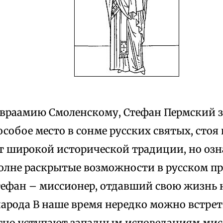
раамию Смоленскому, Стефан Пермский 
собое место в сонме русских святых, стоя
т широкой исторической традиции, но озн
полне раскрытые возможности в русском пр
тефан – миссионер, отдавший свою жизнь 
народа В наше время нередко можно встрет
тно уступают западным исповеданиям мис