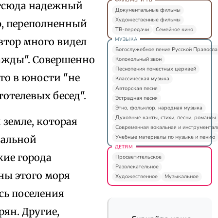
Отсюда надежный
Документальные фильмы
Художественные фильмы
ю, переполненный
ТВ-передачи
Семейное кино
втор много видел
МУЗЫКА
Богослужебное пение Русской Правосл
гажды". Совершенно
Колокольный звон
Песнопения поместных церквей
что в юности "не
Классическая музыка
Авторская песня
отелевых бесед".
Эстрадная песня
Этно, фольклор, народная музыка
Духовные канты, стихи, песни, романсы
земле, которая
Современная вокальная и инструментал
Учебные материалы по музыке и пению
иальной
ДЕТЯМ
кие города
Просветительское
Развлекательное
ны этого моря
Художественное
Музыкальное
сь поселения
ян. Другие,