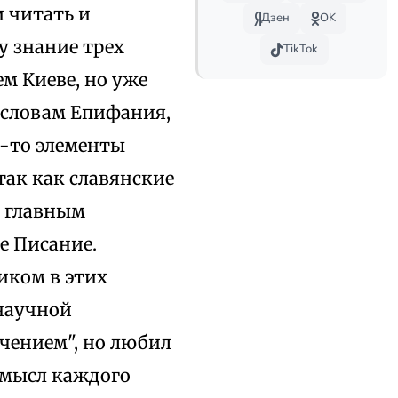
 читать и
Дзен
OK
у знание трех
TikTok
ем Киеве, но уже
 словам Епифания,
е-то элементы
так как славянские
о главным
е Писание.
иком в этих
 научной
чением", но любил
 смысл каждого