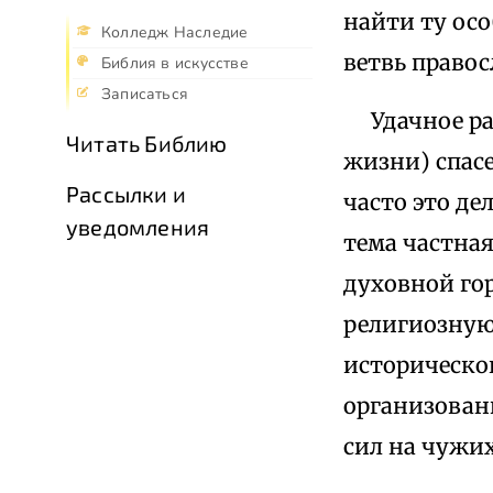
найти ту осо
Колледж Наследие
ветвь правос
Библия в искусстве
Записаться
Удачное раз
Читать Библию
жизни) спас
Рассылки и
часто это де
уведомления
тема частная
духовной го
религиозную
историческо
организованн
сил на чужих