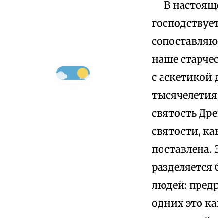
В настоящее
господствуе
сопоставляю
наше старчес
с аскетикой 
тысячелетия
святость Дре
святости, к
поставлена. 
разделяется
людей: пред
одних это ка