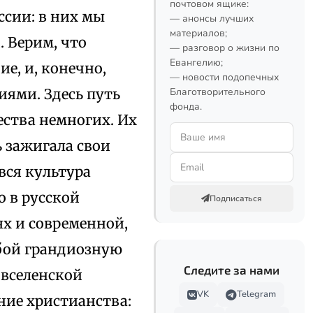
почтовом ящике:
ссии: в них мы
— анонсы лучших
материалов;
 Верим, что
— разговор о жизни по
Евангелию;
е, и, конечно,
— новости подопечных
иями. Здесь путь
Благотворительного
фонда.
ества немногих. Их
ь зажигала свои
вся культура
о в русской
Подписаться
х и современной,
обой грандиозную
Следите за нами
 вселенской
VK
Telegram
ние христианства: