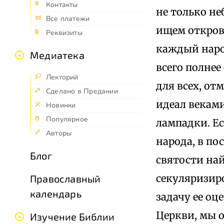
Контакты
не только не
Все платежи
ищем откров
Реквизиты
каждый народ
Медиатека
всего полнее
Лекторий
для всех, о
Сделано в Предании
идеал веками
Новинки
Популярное
лампадки. Ес
Авторы
народа, в по
Блог
святости на
секуляризир
Православный
календарь
задачу ее оц
Церкви, мы 
Изучение Библии