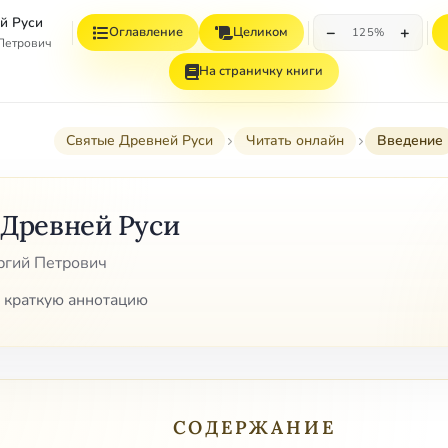
й Руси
−
+
Оглавление
Целиком
125%
 Петрович
На страничку книги
Святые Древней Руси
Читать онлайн
Введение
 Древней Руси
ргий Петрович
 краткую аннотацию
СОДЕРЖАНИЕ