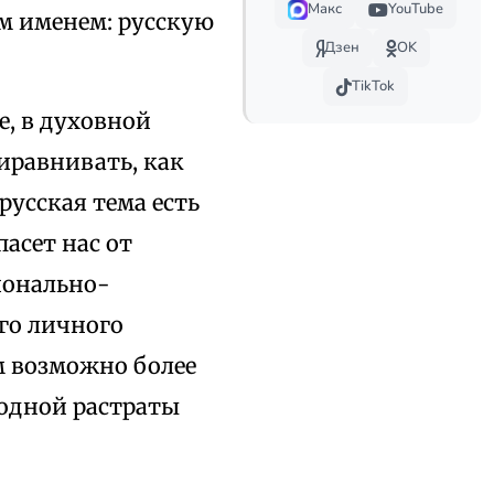
Макс
YouTube
им именем: русскую
Дзен
OK
TikTok
, в духовной
иравнивать, как
 русская тема есть
пасет нас от
ионально-
го личного
м возможно более
лодной растраты