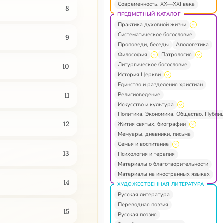
Современность. XX—XXI века
8
ПРЕДМЕТНЫЙ КАТАЛОГ
Практика духовной жизни
Систематическое богословие
9
Проповеди, беседы
Апологетика
Философия
Патрология
Литургическое богословие
10
История Церкви
Единство и разделения христиан
Религиоведение
11
Искусство и культура
Политика. Экономика. Общество. Публи
12
Жития святых, биографии
Мемуары, дневники, письма
Семья и воспитание
13
Психология и терапия
Материалы о благотворительности
Материалы на иностранных языках
14
ХУДОЖЕСТВЕННАЯ ЛИТЕРАТУРА
Русская литература
Переводная поэзия
15
Русская поэзия