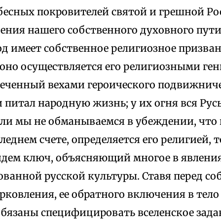
бесных покровителей святой и грешной Ро
ения нашего собственного духовного пути.
 имеет собственное религиозное призвани
 оно осуществляется его религиозными ген
тмеченный вехами героического подвижнич
 питал народную жизнь; у их огня вся Рус
ли мы не обманываемся в убеждении, что 
следнем счете, определяется его религией, т
йдем ключ, объясняющий многое в явления
ованной русской культуры. Ставя перед с
ерковления, ее обратного включения в тело
обязаны специфицировать вселенское зада