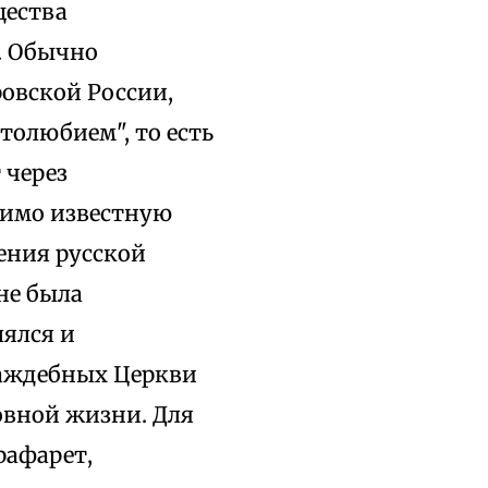
щества
. Обычно
овской России,
толюбием", то есть
 через
нимо известную
чения русской
не была
лялся и
раждебных Церкви
овной жизни. Для
рафарет,