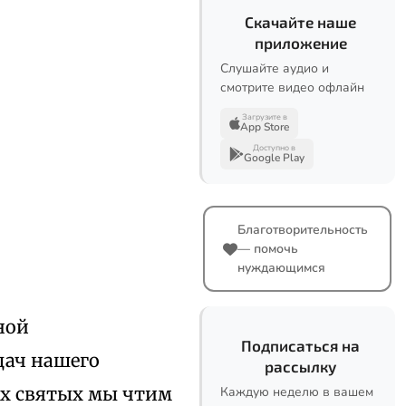
Скачайте наше
приложение
Слушайте аудио и
смотрите видео офлайн
Загрузите в
App Store
Доступно в
Google Play
Благотворительность
— помочь
нуждающимся
ной
Подписаться на
дач нашего
рассылку
их святых мы чтим
Каждую неделю в вашем