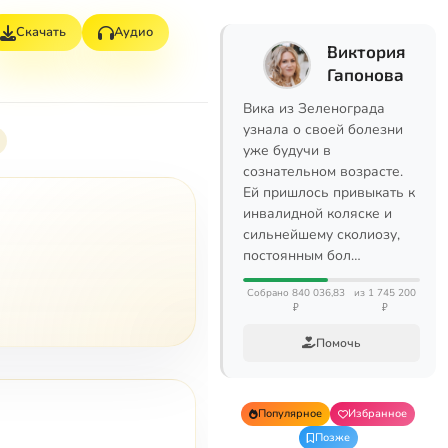
Скачать
Аудио
Виктория
Гапонова
Вика из Зеленограда
узнала о своей болезни
уже будучи в
сознательном возрасте.
Ей пришлось привыкать к
инвалидной коляске и
сильнейшему сколиозу,
постоянным бол…
Собрано 840 036,83
из 1 745 200
₽
₽
Помочь
Популярное
Избранное
Позже