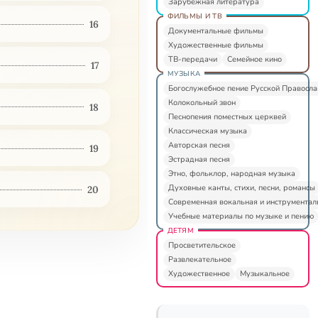
Зарубежная литература
ФИЛЬМЫ И ТВ
16
Документальные фильмы
Художественные фильмы
ТВ-передачи
Семейное кино
17
МУЗЫКА
Богослужебное пение Русской Правосл
Колокольный звон
18
Песнопения поместных церквей
Классическая музыка
Авторская песня
19
Эстрадная песня
Этно, фольклор, народная музыка
Духовные канты, стихи, песни, романсы
20
Современная вокальная и инструментал
Учебные материалы по музыке и пению
ДЕТЯМ
Просветительское
Развлекательное
Художественное
Музыкальное