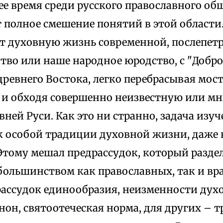
 время среди русского православного об
т полное смешение понятий в этой области
т духовную жизнь современной, послепетр
тво или наше народное юродство, с "Добро
древнего Востока, легко перебрасывая мост
 и обходя совершенно неизвестную или м
вней Руси. Как это ни странно, задача изу
ак особой традиции духовной жизни, даже 
Этому мешал предрассудок, который разде
 большинством как православных, так и в
рассудок единообразия, неизменности дух
нон, святоотеческая норма, для других – т