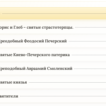
е
Борис и Глеб – святые страстотерпцы.
 Преодобный Феодосий Печерский
 Святые Киево-Печерского патерика
 Преподобный Авраамий Смоленский
 Святые князья
Святители