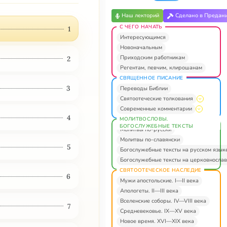
Наш лекторий
Сделано в Предан
С ЧЕГО НАЧАТЬ
1
Интересующимся
Новоначальным
Приходским работникам
2
Регентам, певчим, клирошанам
СВЯЩЕННОЕ ПИСАНИЕ
3
Переводы Библии
Святоотеческие толкования
Современные комментарии
4
МОЛИТВОСЛОВЫ.
БОГОСЛУЖЕБНЫЕ ТЕКСТЫ
Молитвы по-русски
Молитвы по-славянски
5
Богослужебные тексты на русском язык
Богослужебные тексты на церковнослав
СВЯТООТЕЧЕСКОЕ НАСЛЕДИЕ
6
Мужи апостольские. I—II века
Апологеты. II—III века
Вселенские соборы. IV—VIII века
7
Средневековье. IX—XV века
Новое время. XVI—XIX века