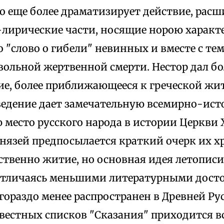
о еще более драматизирует действие, расш
лирические части, носящие норою характ
о "слово о гибели" невинных и вместе с те
вольной жертвенной смерти. Нестор дал бо
ие, более приближающееся к греческой ж
едение дает замечательную всемирно-ист
место русского народа в истории Церкви 
нязей предпосылается краткий очерк их х
ственно житие, но основная идея летописи
Отличаясь меньшими литературными досто
гораздо менее распространен в Древней Рус
вестных списков "Сказания" приходится в