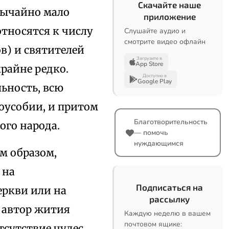
Скачайте наше
звычайно мало
приложение
относятся к числу
Слушайте аудио и
смотрите видео офлайн
в) и святителей
Загрузите в
App Store
райне редко.
Доступно в
Google Play
ьность, всю
оусобии, и притом
Благотворительность
ского народа.
— помочь
нуждающимся
м образом,
 на
Подписаться на
еркви или на
рассылку
 автор жития
Каждую неделю в вашем
почтовом ящике:
отсутствие чудес