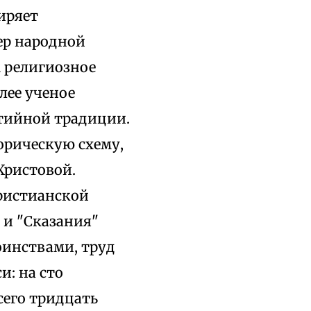
иряет
ер народной
м религиозное
лее ученое
итийной традиции.
орическую схему,
Христовой.
ристианской
 и "Сказания"
инствами, труд
и: на сто
сего тридцать