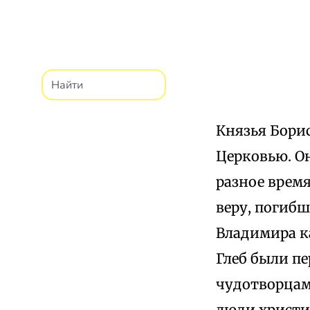
Князья Бори
Церковью. О
разное время
веру, погиб
Владимира к
Глеб были п
чудотворцам
люди христи