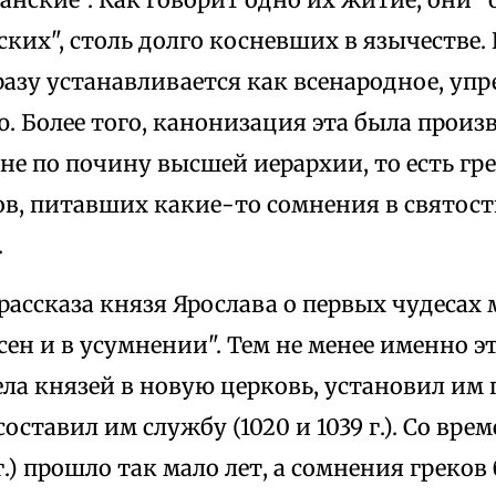
ских", столь долго косневших в язычестве. 
разу устанавливается как всенародное, уп
 Более того, канонизация эта была произв
не по почину высшей иерархии, то есть гр
в, питавших какие-то сомнения в святос
.
ассказа князя Ярослава о первых чудесах
ен и в усумнении". Тем не менее именно э
ла князей в новую церковь, установил им 
составил им службу (1020 и 1039 г.). Со вр
 г.) прошло так мало лет, а сомнения греко