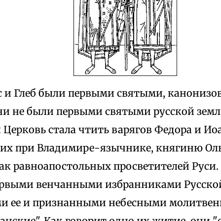
с и Глеб были первыми святыми, канониз
ни не были первыми святыми русской земли
 Церковь стала чтить варягов Федора и Ио
ших при Владимире-язычнике, княгиню Оль
ак равноапостольных просветителей Руси. 
ервыми венчанными избранниками Русско
и ее и признанными небесными молитвен
анские". Как говорит одно их житие, они 