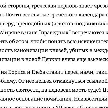
гой стороны, греческая церковь знает чре
. Почти все святые греческого календаря 
а веру, преподобных (аскетов-подвижнико
 Миряне в чине "праведных" встречаются к
ть об этом, чтобы понять всю исключител
ность канонизации князей, убитых в межд
низации в новой Церкви вчера еще языче
 Бориса и Глеба ставит перед нами, таки
блему. От нее нельзя отмахнуться ссылкой
ость святости, на недоведомость судеб Ц
главное основание почитания. Неизвестный
ира, составленного в XII веке, объясняет 