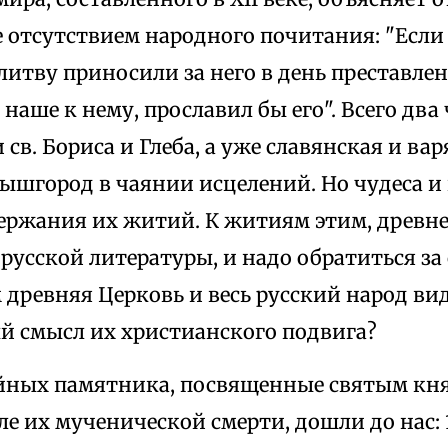
е отсутствием народного почитания: "Есл
итву приносили за него в день преставлени
наше к нему, прославил бы его". Всего два
св. Бориса и Глеба, а уже славянская и ва
Вышгород в чаянии исцелений. Но чудеса и
держания их житий. К житиям этим, древ
усской литературы, и надо обратиться за
м древняя Церковь и весь русский народ ви
ый смысл их христианского подвига?
х памятника, посвященные святым княз
ле их мученической смерти, дошли до нас: 