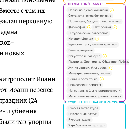
ПРЕДМЕТНЫЙ КАТАЛОГ
Вместе с тем их
Практика духовной жизни
Систематическое богословие
реждая церковную
Проповеди, беседы
Апологетика
Философия
Патрология
едена,
Литургическое богословие
История Церкви
еков-
Единство и разделения христиан
Религиоведение
ти новых
Искусство и культура
Политика. Экономика. Общество. Публи
Жития святых, биографии
Мемуары, дневники, письма
 митрополит Иоанн
Семья и воспитание
Психология и терапия
тот Иоанн перенес
Материалы о благотворительности
Материалы на иностранных языках
праздник (24
ХУДОЖЕСТВЕННАЯ ЛИТЕРАТУРА
Русская литература
емени убиения
Переводная поэзия
Русская поэзия
в были так упорны,
Зарубежная литература