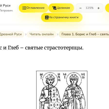
й Руси
−
+
Оглавление
Целиком
125%
 Петрович
На страничку книги
Древней Руси
Читать онлайн
Глава 1. Борис и Глеб – свят
ис и Глеб – святые страстотерпцы.