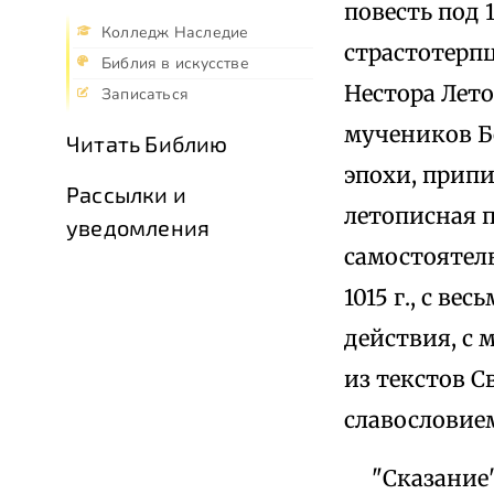
повесть под 
Колледж Наследие
страстотерпц
Библия в искусстве
Нестора Летоп
Записаться
мучеников Бо
Читать Библию
эпохи, прип
Рассылки и
летописная п
уведомления
самостоятел
1015 г., с в
действия, с
из текстов 
славословие
"Сказание" 