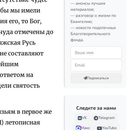
— анонсы лучших
и бы мы имели
материалов;
— разговор о жизни по
я его, то Бог,
Евангелию;
— новости подопечных
 чуда отмечены до
Благотворительного
фонда.
ряжская Русь
 не составляют
нейшим
 ответом на
Подписаться
дели святость
Следите за нами
ьям в первое же
VK
Telegram
1) летописная
Макс
YouTube