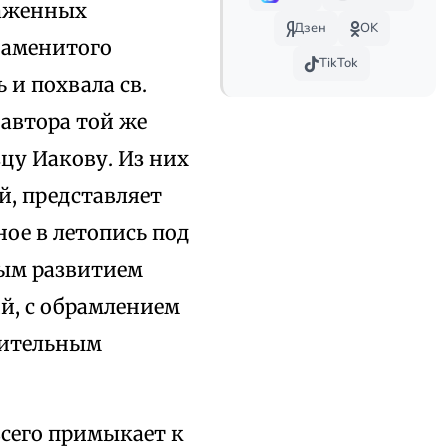
блаженных
Дзен
OK
наменитого
TikTok
ь и похвала св.
 автора той же
цу Иакову. Из них
й, представляет
ое в летопись под
ным развитием
й, с обрамлением
чительным
сего примыкает к