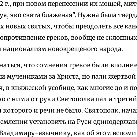
72 г., при новом перенесении их мощей, ми
вуя, яко свята блаженая". Нужна была тверд
х новых святых, чтобы преодолеть все ка
сопротивление греков, вообще не склонны
 национализм новокрещеного народа.
ться, что сомнения греков были вполне е
ли мучениками за Христа, но пали жертво
, в княжеской усобице, как многие до и по
 с ними от руки Святополка пал и третий 
 которого и речи не было. Святополк, нач
тремлении установить на Руси единодержав
 Владимиру-язычнику, как об этом вспоми