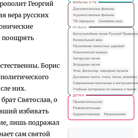
трополит Георгий
ФИЛЬМЫ И ТВ
Документальные фильмы
ая вера русских
Художественные фильмы
ТВ-передачи
Семейное кино
нонические
МУЗЫКА
Богослужебное пение Русской Правосл
х поощрять
Колокольный звон
Песнопения поместных церквей
Классическая музыка
Авторская песня
стественны. Борис
Эстрадная песня
Этно, фольклор, народная музыка
й политического
Духовные канты, стихи, песни, романсы
Современная вокальная и инструментал
сле них.
Учебные материалы по музыке и пению
ДЕТЯМ
брат Святослав, о
Просветительское
Развлекательное
авший избивать
Художественное
Музыкальное
ие, лишь подражал
нает сам святой