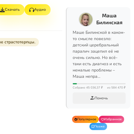
Скачать
Аудио
Маша
Билинская
Маше Билинской в каком-
то смысле повезло:
ые страстотерпцы.
детский церебральный
паралич зацепил её не
очень сильно. Но всё-
таки есть диагноз и есть
немалые проблемы –
Маша непра…
Собрано 45 036,37 ₽
из 584 470 ₽
Помочь
Популярное
Избранное
Позже