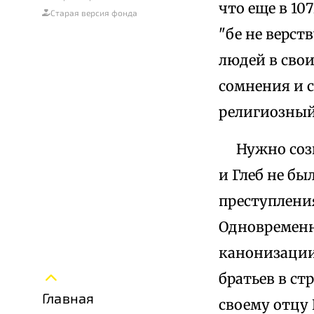
что еще в 10
Старая версия фонда
"бе не верст
людей в свои
сомнения и 
религиозный
Нужно созна
и Глеб не бы
преступления
Одновременно
канонизации
братьев в с
Главная
своему отцу