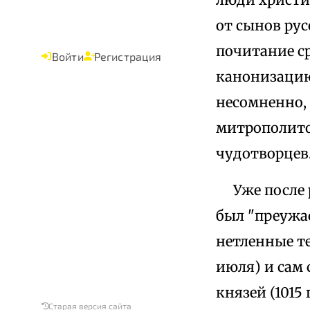
от сынов рус
почитание с
Войти
Регистрация
канонизацию.
несомненно, 
митрополито
чудотворцев
Уже после р
был "преужас
нетленные те
июля) и сам 
князей (1015
Старая версия сайта