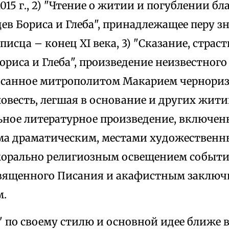
1015 г., 2) "Чтение о житии и погублении 
ев Бориса и Глеба", принадлежащее перу з
исца – конец ХI века, 3) "Сказание, страст
риса и Глеба", произведение неизвестного
исанное митрополитом Макарием чернориз
овесть, легшая в основание и других жити
ьное литературное произведение, включенн
есьма драматическим, местами художествен
 морально религиозным освещением событи
Священного Писания и акафистным заклю
м.
по своему стилю и основной идее ближе в