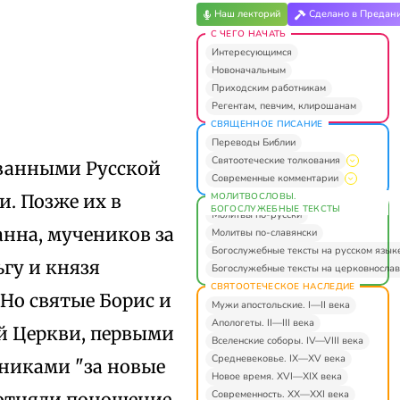
Наш лекторий
Сделано в Предан
С ЧЕГО НАЧАТЬ
Интересующимся
Новоначальным
Приходским работникам
Регентам, певчим, клирошанам
СВЯЩЕННОЕ ПИСАНИЕ
Переводы Библии
Святоотеческие толкования
ованными Русской
Современные комментарии
МОЛИТВОСЛОВЫ.
. Позже их в
БОГОСЛУЖЕБНЫЕ ТЕКСТЫ
Молитвы по-русски
анна, мучеников за
Молитвы по-славянски
Богослужебные тексты на русском язык
гу и князя
Богослужебные тексты на церковнослав
СВЯТООТЕЧЕСКОЕ НАСЛЕДИЕ
Но святые Борис и
Мужи апостольские. I—II века
Апологеты. II—III века
й Церкви, первыми
Вселенские соборы. IV—VIII века
Средневековье. IX—XV века
никами "за новые
Новое время. XVI—XIX века
Современность. XX—XXI века
"отняли поношение