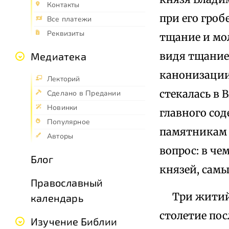
Контакты
при его гроб
Все платежи
Реквизиты
тщание и мол
видя тщание 
Медиатека
канонизации 
Лекторий
стекалась в 
Сделано в Предании
Новинки
главного со
Популярное
памятникам р
Авторы
вопрос: в че
Блог
князей, сам
Православный
Три житийны
календарь
столетие пос
Изучение Библии