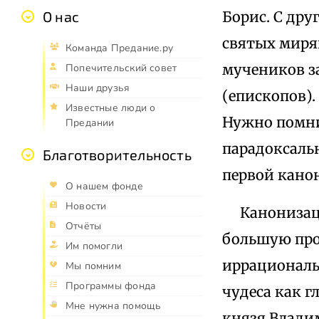
Борис. С дру
О нас
святых мирян
Команда Предание.ру
мучеников з
Попечительский совет
Наши друзья
(епископов).
Известные люди о
Нужно помни
Предании
парадоксаль
Благотворительность
первой кано
О нашем фонде
Новости
Канонизация
Отчёты
большую про
Им помогли
иррациональн
Мы помним
Программы фонда
чудеса как 
Мне нужна помощь
князя Владим