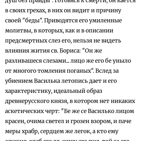
душ без правды". Готовясь к смерти, он кается
в своих грехах, в них он видит и причину
своей "беды". Приводятся его умиленные
молитвы, в которых, как и в описании
предсмертных слез его, нельзя не видеть
влияния жития св. Бориса: "Он же
разливашеся слезами... лицо же его бе уныло
от многого томления поганых". Вслед за
убиением Василька летопись дает и его
характеристику, идеальный образ
древнерусского князя, в котором нет никаких
аскетических черт: "Бе же се Василько лицом
красен, очима светел и грозен взором, и паче
меры храбр, сердцем же легок, а кто ему