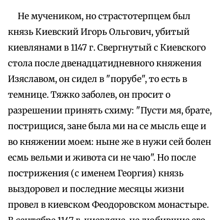
Не мучеником, но страстотерпцем был
князь Киевский Игорь Ольгович, убитый
киевлянами в 1147 г. Свергнутый с Киевского
стола после двенадцатидневного княжения
Изяславом, он сидел в "порубе", то есть в
темнице. Тяжко заболев, он просит о
разрешении принять схиму: "Пусти мя, брате,
пострищися, зане была ми на се мысль еще и
во княжении моем: ныне же в нужи сей болен
есмь вельми и живота си не чаю". Но после
пострижения (с именем Георгия) князь
выздоровел и последние месяцы жизни
провел в киевском Феодоровском монастыре.