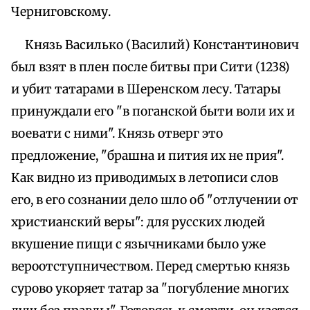
Черниговскому.
Князь Василько (Василий) Константинович
был взят в плен после битвы при Сити (1238)
и убит татарами в Шеренском лесу. Татары
принуждали его "в поганской быти воли их и
воевати с ними". Князь отверг это
предложение, "брашна и пития их не прия".
Как видно из приводимых в летописи слов
его, в его сознании дело шло об "отлучении от
христианский веры": для русских людей
вкушение пищи с язычниками было уже
вероотступничеством. Перед смертью князь
сурово укоряет татар за "погубление многих