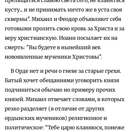
прельщаться славою света сего, не кланяться
кусту... и не принимать ничто же в уста своя
скверны". Михаил и Феодор объявляют себя
готовыми пролить свою кровь за Христа и за
веру христианскую. Иоанн посылает их на
смерть: "Вы будете в нынейший век
новоявленные мученики Христовы".
В Орде нет и речи о гневе за старые грехи.
Батый хочет обещаниями уговорить князя
подчиниться обычаю но примеру прочих
князей. Михаил отвечает словами, в которых
резко разделяет (в отличие от других
ордынских мучеников) религиозное и
политическое: "Тебе царю кланяюся, понеже