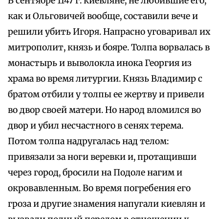
В сентябре 1147 г. киевляне, не любившие его,
как и Ольговичей вообще, составили вече и
решили убить Игоря. Напрасно уговаривал их
митрополит, князь и бояре. Толпа ворвалась в
монастырь и выволокла инока Георгия из
храма во время литургии. Князь Владимир с
братом отбили у толпы ее жертву и привели
во двор своей матери. Но народ вломился во
двор и убил несчастного в сенях терема.
Потом толпа надругалась над телом:
привязали за ноги веревки и, протащивши
через город, бросили на Подоле нагим и
окровавленным. Во время погребения его
гроза и другие знамения напугали киевлян и