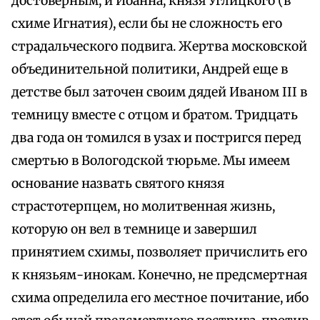
достоверным, и Иоанна, князя Углицкого (в
схиме Игнатия), если бы не сложность его
страдальческого подвига. Жертва московской
объединительной политики, Андрей еще в
детстве был заточен своим дядей Иваном III в
темницу вместе с отцом и братом. Тридцать
два года он томился в узах и постригся перед
смертью в Вологодской тюрьме. Мы имеем
основание назвать святого князя
страстотерпцем, но молитвенная жизнь,
которую он вел в темнице и завершил
принятием схимы, позволяет причислить его
к князьям-инокам. Конечно, не предсмертная
схима определила его местное почитание, ибо