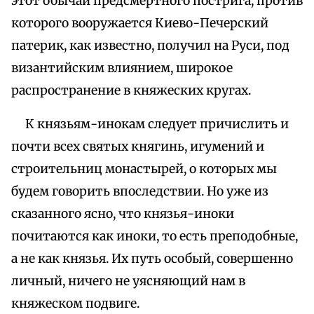
этот обычай предсмертного пострига, против
которого вооружается Киево-Печерский
патерик, как известно, получил на Руси, под
византийским влиянием, широкое
распространение в княжеских кругах.
К князьям-инокам следует причислить и
почти всех святых княгинь, игумений и
строительниц монастырей, о которых мы
будем говорить впоследствии. Но уже из
сказанного ясно, что князья-иноки
почитаются как иноки, то есть преподобные,
а не как князья. Их путь особый, совершенно
личный, ничего не уясняющий нам в
княжеском подвиге.