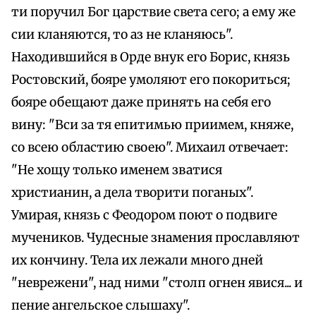
ти поручил Бог царствие света сего; а ему же
сии кланяются, то аз не кланяюсь".
Находившийся в Орде внук его Борис, князь
Ростовский, бояре умоляют его покориться;
бояре обещают даже принять на себя его
вину: "Вси за тя епитимью приимем, княже,
со всею областию своею". Михаил отвечает:
"Не хощу только именем зватися
христианин, а дела творити поганых".
Умирая, князь с Феодором поют о подвиге
мучеников. Чудесные знамения прославляют
их кончину. Тела их лежали много дней
"неврежени", над ними "столп огнен явися... и
пение ангельское слышаху".