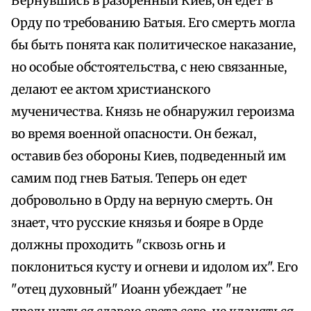
Вернувшись в разоренный Киев, он едет в
Орду по требованию Батыя. Его смерть могла
бы быть понята как политическое наказание,
но особые обстоятельства, с нею связанные,
делают ее актом христианского
мученичества. Князь не обнаружил героизма
во время военной опасности. Он бежал,
оставив без обороны Киев, подведенный им
самим под гнев Батыя. Теперь он едет
добровольно в Орду на верную смерть. Он
знает, что русские князья и бояре в Орде
должны проходить "сквозь огнь и
поклониться кусту и огневи и идолом их". Его
"отец духовный" Иоанн убеждает "не