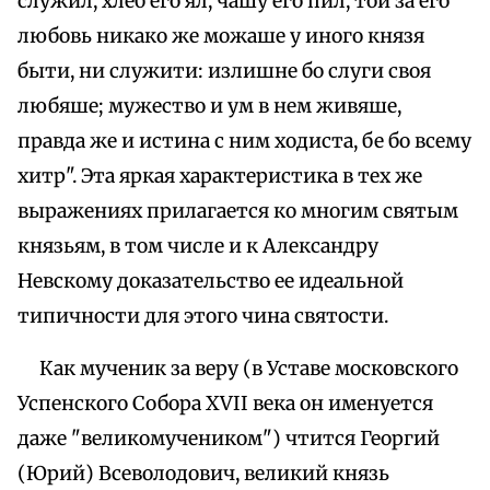
служил, хлеб его ял, чашу его пил, той за его
любовь никако же можаше у иного князя
быти, ни служити: излишне бо слуги своя
любяше; мужество и ум в нем живяше,
правда же и истина с ним ходиста, бе бо всему
хитр". Эта яркая характеристика в тех же
выражениях прилагается ко многим святым
князьям, в том числе и к Александру
Невскому доказательство ее идеальной
типичности для этого чина святости.
Как мученик за веру (в Уставе московского
Успенского Собора XVII века он именуется
даже "великомучеником") чтится Георгий
(Юрий) Всеволодович, великий князь