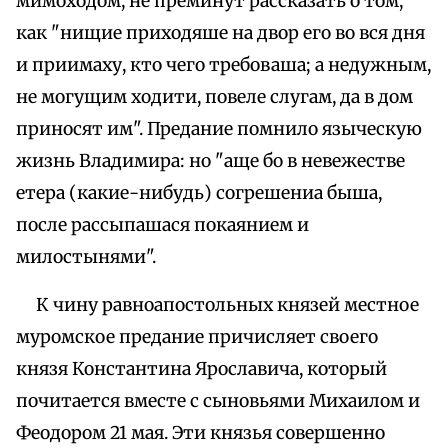
мимоходом, не преминут рассказать о том,
как "нищие приходяше на двор его во вся дня
и приимаху, кто чего требоваша; а недужным,
не могущим ходити, повеле слугам, да в дом
приносят им". Предание помнило языческую
жизнь Владимира: но "аще бо в невежестве
етера (какие-нибудь) согрешениа быша,
после рассыпашася покаянием и
милостынями".
К чину равноапостольных князей местное
муромское предание причисляет своего
князя Константина Ярославича, который
почитается вместе с сыновьями Михаилом и
Феодором 21 мая. Эти князья совершенно