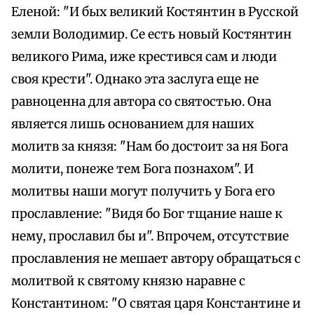
Еленой: "И бых великий Костянтин в Русской
земли Володимир. Се есть новый Костянтин
великого Рима, иже крестився сам и люди
своя крести". Однако эта заслуга еще не
равноценна для автора со святостью. Она
является лишь основанием для наших
молитв за князя: "Нам бо достоит за ня Бога
молити, понеже тем Бога познахом". И
молитвы наши могут получить у Бога его
прославление: "Видя бо Бог тщание наше к
нему, прославил бы и". Впрочем, отсутствие
прославления не мешает автору обращаться с
молитвой к святому князю наравне с
Константином: "О святая царя Константине и