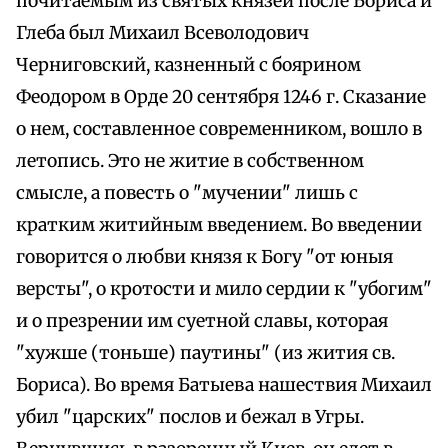
почитаемым из святых князей после Бориса и
Глеба был Михаил Всеволодович
Черниговский, казненный с боярином
Феодором в Орде 20 сентября 1246 г. Сказание
о нем, составленное современником, вошло в
летопись. Это не житие в собственном
смысле, а повесть о "мучении" лишь с
кратким житийным введением. Во введении
говорится о любви князя к Богу "от юныя
версты", о кротости и мило сердии к "убогим"
и о презрении им суетной славы, которая
"хужше (тоньше) паутины" (из жития св.
Бориса). Во время Батыева нашествия Михаил
убил "царских" послов и бежал в Угры.