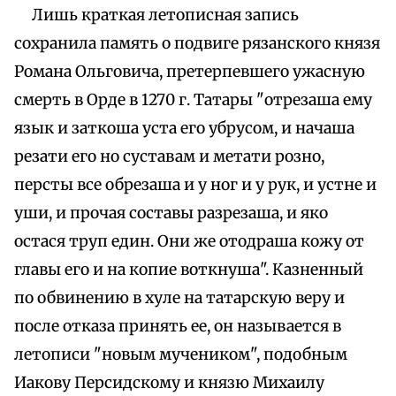
Лишь краткая летописная запись
сохранила память о подвиге рязанского князя
Романа Ольговича, претерпевшего ужасную
смерть в Орде в 1270 г. Татары "отрезаша ему
язык и заткоша уста его убрусом, и начаша
резати его но суставам и метати розно,
персты все обрезаша и у ног и у рук, и устне и
уши, и прочая составы разрезаша, и яко
остася труп един. Они же отодраша кожу от
главы его и на копие воткнуша". Казненный
по обвинению в хуле на татарскую веру и
после отказа принять ее, он называется в
летописи "новым мучеником", подобным
Иакову Персидскому и князю Михаилу