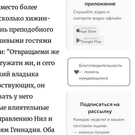
приложение
 место более
Слушайте аудио и
есколько хижин-
смотрите видео офлайн
знь преподобного
Загрузите в
App Store
Доступно в
чливыми гостями
Google Play
и: "Отвращаеми же
тужати ми, и сего
Благотворительность
— помочь
ский владыка
нуждающимся
вствующих, он
ать у него
Подписаться на
мые влиятельные
рассылку
аправлению Нил и
Каждую неделю в вашем
почтовом ящике:
ням Геннадия. Оба
— анонсы лучших