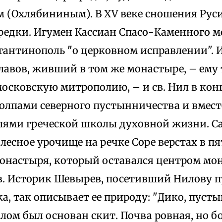
 (Охлябининым). В XV веке сношения Рус
редки. Игумен Кассиан Спасо-Каменного м
стантинополь "о церковном исправлении". 
лавов, живший в том же монастыре, – ему
осковскую митрополию, – и св. Нил в кон
олпами северного пустынничества и вместе
лями греческой школы духовной жизни. Са
 лесное урочище на речке Соре верстах в п
онастыря, который оставался центром мо
. Историк Шевырев, посетивший Нилову п
а, так описывает ее природу: "Дико, пуст
илом был основан скит. Почва ровная, но б