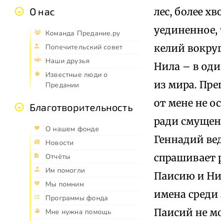
лес, более х
О нас
уединенное, 
Команда Предание.ру
келий вокру
Попечительский совет
Наши друзья
Нила – в од
Известные люди о
из мира. Пр
Предании
от мене не о
Благотворительность
ради смущени
О нашем фонде
Геннадий ве
Новости
спрашивает р
Отчёты
Им помогли
Паисию и Нил
Мы помним
имена среди
Программы фонда
Паисий не мо
Мне нужна помощь