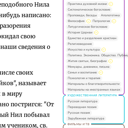
реподобного Нила
Практика духовной жизни
Систематическое богословие
нибудь написано:
Проповеди, беседы
Апологетика
Философия
Патрология
 разорения
Литургическое богословие
История Церкви
покидал свою
Единство и разделения христиан
Религиоведение
 наши сведения о
Искусство и культура
Политика. Экономика. Общество. Публи
Жития святых, биографии
Мемуары, дневники, письма
исле своих
Семья и воспитание
Психология и терапия
йков", называет
Материалы о благотворительности
Материалы на иностранных языках
л в миру
ХУДОЖЕСТВЕННАЯ ЛИТЕРАТУРА
Русская литература
ано постригся: "От
Переводная поэзия
Русская поэзия
бный Нил побывал
Зарубежная литература
им учеником, св.
ФИЛЬМЫ И ТВ