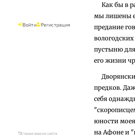
Как бы в ра
мы лишены е
Войти
Регистрация
предание гов
вологодских 
пустыню для
его жизни ч
Дворянский 
предков. Даж
себя однажды
"скорописцем
юности моея
на Афоне и "
Старая версия сайта