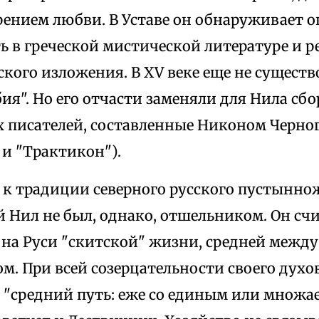
рением любви. В Уставе он обнаруживает 
 в греческой мистической литературе и р
кого изложения. В XV веке еще не существ
я". Но его отчасти заменяли для Нила сб
х писателей, составленные Никоном Черно
и "Трактикон").
традиции северного русского пустыннож
 Нил не был, однако, отшельником. Он сч
 на Руси "скитской" жизни, средней межд
м. При всей созерцательности своего духо
 "средний путь: еже со единым или множае