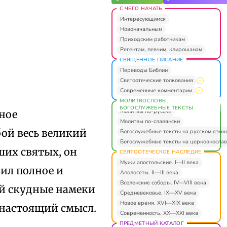
С ЧЕГО НАЧАТЬ
Интересующимся
Новоначальным
Приходским работникам
Регентам, певчим, клирошанам
СВЯЩЕННОЕ ПИСАНИЕ
Переводы Библии
Святоотеческие толкования
Современные комментарии
МОЛИТВОСЛОВЫ.
БОГОСЛУЖЕБНЫЕ ТЕКСТЫ
Молитвы по-русски
вное
Молитвы по-славянски
бой весь великий
Богослужебные тексты на русском язык
Богослужебные тексты на церковнослав
ших святых, он
СВЯТООТЕЧЕСКОЕ НАСЛЕДИЕ
Мужи апостольские. I—II века
вил полное и
Апологеты. II—III века
Вселенские соборы. IV—VIII века
ий скудные намеки
Средневековье. IX—XV века
Новое время. XVI—XIX века
настоящий смысл.
Современность. XX—XXI века
ПРЕДМЕТНЫЙ КАТАЛОГ