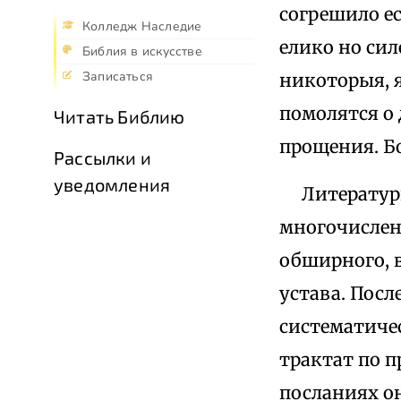
согрешило ес
Колледж Наследие
елико но сил
Библия в искусстве
Записаться
никоторыя, я
помолятся о 
Читать Библию
прощения. Бо
Рассылки и
уведомления
Литературно
многочислен
обширного, в
устава. Посл
систематиче
трактат по п
посланиях он