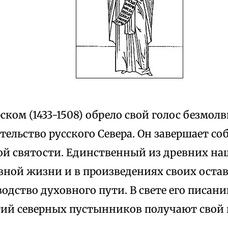
ом (1433-1508) обрело свой голос безмол
льство русского Севера. Он завершает со
ой святости. Единственный из древних на
вной жизни и в произведениях своих оста
одство духовного пути. В свете его писан
ий северных пустынников получают свой 