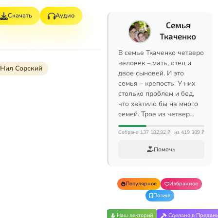
Скачать
Аудио
Семья
Ткаченко
В семье Ткаченко четверо
человек – мать, отец и
 Нил Сорский
двое сыновей. И это
семья – крепость. У них
столько проблем и бед,
что хватило бы на много
семей. Трое из четвер…
Собрано 137 182,92 ₽
из 419 389 ₽
Помочь
Популярное
Избранное
Позже
Наш лекторий
Сделано в Предан