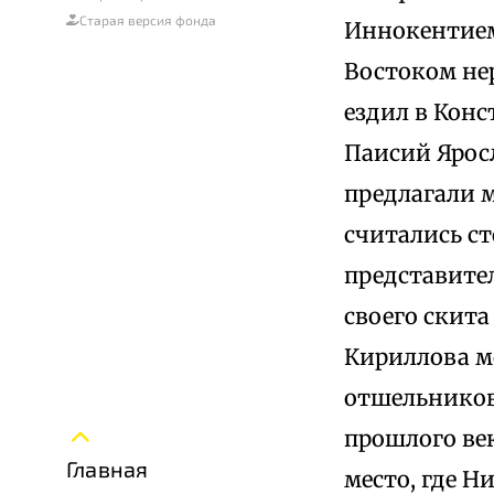
Старая версия фонда
Иннокентием
Востоком не
ездил в Кон
Паисий Ярос
предлагали м
считались ст
представите
своего скита
Кириллова м
отшельников
прошлого век
Главная
место, где Н