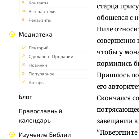
Контакты
старца прису
Все платежи
обошелся с 
Реквизиты
Ниле относит
Медиатека
совершенно 
Лекторий
чтобы у мона
Сделано в Предании
кормились б
Новинки
Пришлось по
Популярное
Авторы
его авторите
Блог
Скончался со
потрясающее
Православный
календарь
завещании ки
"Повергните 
Изучение Библии