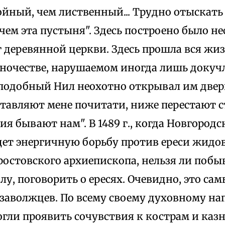
войный, чем лиственный... Трудно отыскать
чем эта пустыня". Здесь построено было н
г деревянной церкви. Здесь прошла вся жи
иночестве, нарушаемом иногда лишь доку
еподобный Нил неохотно открывал им двер
ставляют мене почитати, ниже перестают с
я бывают нам". В 1489 г., когда Новгород
дет энергичную борьбу против ереси жидо
остовского архиепископа, нельзя ли побыв
у, поговорить о ересях. Очевидно, это са
 заволжцев. По всему своему духовному н
гли проявить сочувствия к кострам и каз