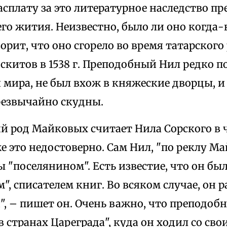
сплату за это литературное наследство п
го жития. Неизвестно, было ли оно когда-
орит, что оно сгорело во время татарского
скитов в 1538 г. Преподобный Нил редко 
 мира, не был вхож в княжеские дворцы, и
резвычайно скудны.
род Майковых считает Нила Сорского в ч
е это недостоверно. Сам Нил, "по реклу Ма
 "поселянином". Есть известие, что он бы
", списателем книг. Во всяком случае, он р
", – пишет он. Очень важно, что преподо
в странах Цареграда", куда он ходил со сво