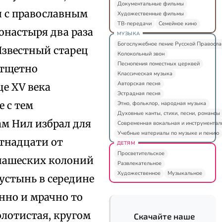
Документальные фильмы
и с православным
Художественные фильмы
ТВ-передачи
Семейное кино
онастыря два раза
МУЗЫКА
Богослужебное пение Русской Правосл
Известный старец
Колокольный звон
Песнопения поместных церквей
 тщетно
Классическая музыка
Авторская песня
це XV века
Эстрадная песня
 с тем
Этно, фольклор, народная музыка
Духовные канты, стихи, песни, романсы
м Нил избрал для
Современная вокальная и инструментал
Учебные материалы по музыке и пению
ятнадцати от
ДЕТЯМ
Просветительское
нашеских колоний
Развлекательное
Художественное
Музыкальное
устынь в середине
ынно и мрачно то
олотистая, кругом
Скачайте наше