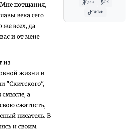
Дзен
OK
. Мне потщания,
TikTok
славы века сего
 же всех, да
вас и от мене
т из
ховной жизни и
и "Скитского",
 смысле, а
свою сжатость,
сный писатель. В
лясь и своим