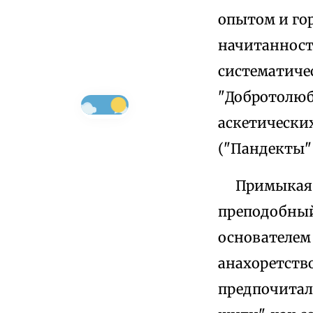
опытом и го
начитанность
систематичес
"Добротолюби
аскетически
("Пандекты" 
Примыкая к 
преподобный
основателем
анахоретство
предпочитал