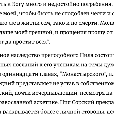
ть к Богу много и недостойно погребения
е моей, чтобы бысть не сподоблен чести и 
ко же в житии сем, тако и по смерти. Молю
душе моей грешной, и прощения прошу от 
г да простит всех".
е наследство преподобного Нила состои
ных посланий к его ученикам на темы ду
 одиннадцати главах, "Монастырского", ил
едний представляет не устав в собственном
ский, почти исчерпывающий, несмотря на 
равославной аскетике. Нил Сорский прекра
 раскрывается более с личной стороны, де