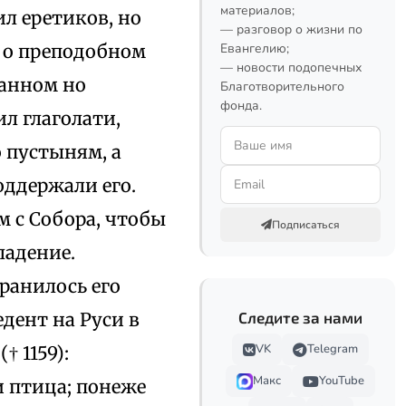
материалов;
ил еретиков, но
— разговор о жизни по
е о преподобном
Евангелию;
— новости подопечных
ранном но
Благотворительного
фонда.
л глаголати,
 пустыням, а
оддержали его.
 с Собора, чтобы
Подписаться
ладение.
хранилось его
дент на Руси в
Следите за нами
VK
Telegram
 1159):
Макс
YouTube
и птица; понеже