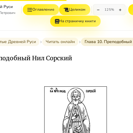
й Руси
−
+
Оглавление
Целиком
125%
 Петрович
На страничку книги
тые Древней Руси
Читать онлайн
Глава 10. Преподобный
реподобный Нил Сорский