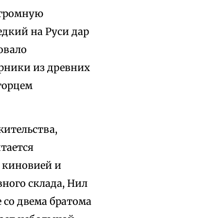
огромную
едкий на Руси дар
овало
орники из древних
горцем
ительства,
итается
у киновией и
вного склада, Нил
 со двема братома