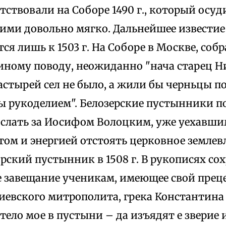
тствовали на Соборе 1490 г., который осуд
ними довольно мягко. Дальнейшее извести
ся лишь к 1503 г. На Соборе в Москве, соб
иному поводу, неожиданно "нача старец Ни
стырей сел не было, а жили бы черньцы по
ы рукоделием". Белозерские пустынники п
слать за Иосифом Волоцким, уже уехавшим
том и энергией отстоять церковное землев
рский пустынник в 1508 г. В рукописях со
 завещание ученикам, имеющее свой преце
евского митрополита, грека Константина (†
тело мое в пустыни – да изъядят е зверие 