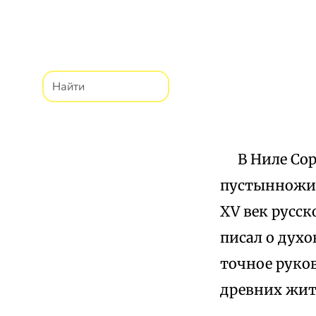
В Ниле Сорск
пустынножите
XV век русск
писал о духо
точное руков
древних жит