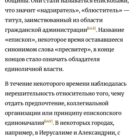
общины. Они стали называться епископами,
что значит «надзиратель», «блюститель» —
титул, заимствованный из области
[648]
гражданской администрации
. Название
«епископ», некоторое время остававшееся
синонимом слова «пресвитер», в конце
концов стало означать обладателя
единоличной власти.
В течение некоторого времени наблюдалась
нерешительность относительно того, чему
отдать предпочтение, коллегиальной
организации или принципу епископского
[649]
единоначалия
. В некоторых городах,
например, в Иерусалиме и Александрии, с