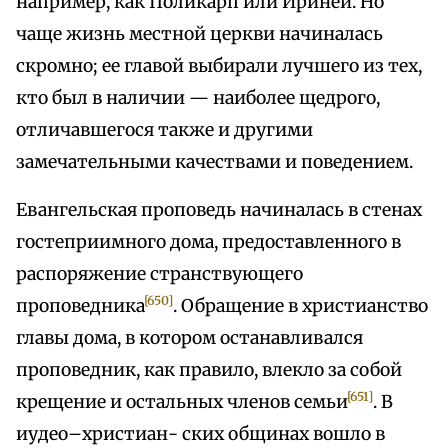
например, как Поликарп или Ириней. Но
чаще жизнь местной церкви начиналась
скромно; ее главой выбирали лучшего из тех,
кто был в наличии — наиболее щедрого,
отличавшегося также и другими
замечательными качествами и поведением.
Евангельская проповедь начиналась в стенах
гостеприимного дома, предоставленного в
распоряжение странствующего
[650]
проповедника
. Обращение в христианство
главы дома, в котором останавливался
проповедник, как правило, влекло за собой
[651]
крещение и остальных членов семьи
. В
иудео–христиан- ских общинах вошло в