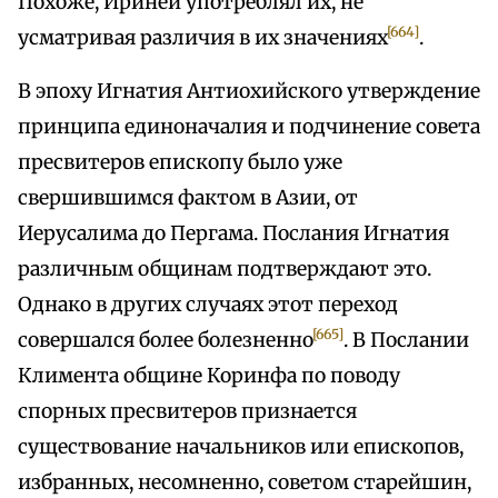
Похоже, Ириней употреблял их, не
[664]
усматривая различия в их значениях
.
В эпоху Игнатия Антиохийского утверждение
принципа единоначалия и подчинение совета
пресвитеров епископу было уже
свершившимся фактом в Азии, от
Иерусалима до Пергама. Послания Игнатия
различным общинам подтверждают это.
Однако в других случаях этот переход
[665]
совершался более болезненно
. В Послании
Климента общине Коринфа по поводу
спорных пресвитеров признается
существование начальников или епископов,
избранных, несомненно, советом старейшин,