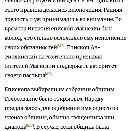
человека требуется пятьдесят лет. Однако из
этого правила делались исключения. Ранняя
зрелость и ум принимались во внимание. Во
времена Игнатия епископ Магнезии был
молод, что сильно осложняло ему исполнение
[675]
своих обязанностей
. Епископ Ан-
тиохийский настоятельно призывал
жителей Магнезии поддержать авторитет
[676]
своего пастыря
.
Епископа выбирали на собрании общины.
Голосование было открытым. Народу
предлагалось для одобрения имя одного из
членов общины, обычно священника или
[677]
диакона
. В случае, если община была