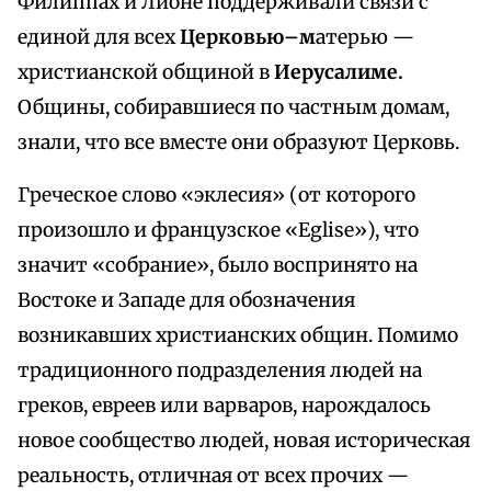
Филиппах и Лионе поддерживали связи с
единой для всех
Церковью–м
атерью —
христианской общиной в
Иерусалиме.
Общины, собиравшиеся по частным домам,
знали, что все вместе они образуют Церковь.
Греческое слово «эклесия» (от которого
произошло и французское «Eglise»), что
значит «собрание», было воспринято на
Востоке и Западе для обозначения
возникавших христианских общин. Помимо
традиционного подразделения людей на
греков, евреев или варваров, нарождалось
новое сообщество людей, новая историческая
реальность, отличная от всех прочих —