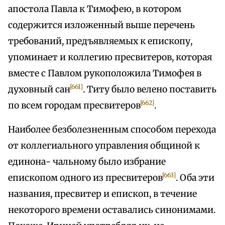
апостола Павла к Тимофею, в котором
содержится изложенный выше перечень
требований, предъявляемых к епископу,
упоминает и коллегию пресвитеров, которая
вместе с Павлом рукоположила Тимофея в
[661]
духовный сан
. Титу было велено поставить
[662]
по всем городам пресвитеров
.
Наиболее безболезненным способом перехода
от коллегиального управления общиной к
единона- чальному было избрание
[663]
епископом одного из пресвитеров
. Оба эти
названия, пресвитер и епископ, в течение
некоторого времени оставались синонимами.