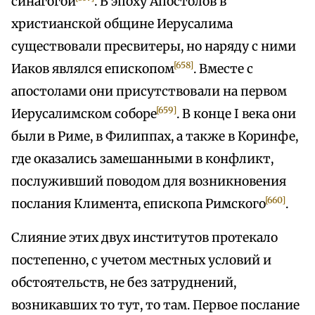
синагогой
. В эпоху Апостолов в
христианской общине Иерусалима
существовали пресвитеры, но наряду с ними
[658]
Иаков являлся епископом
. Вместе с
апостолами они присутствовали на первом
[659]
Иерусалимском соборе
. В конце I века они
были в Риме, в Филиппах, а также в Коринфе,
где оказались замешанными в конфликт,
послуживший поводом для возникновения
[660]
послания Климента, епископа Римского
.
Слияние этих двух институтов протекало
постепенно, с учетом местных условий и
обстоятельств, не без затруднений,
возникавших то тут, то там. Первое послание