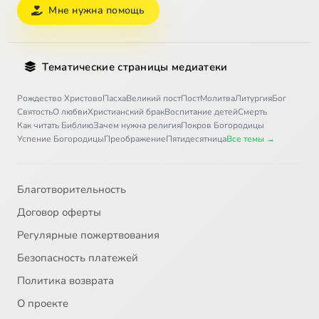
Мне нужна помощь
Тематические страницы медиатеки
Рождество Христово
Пасха
Великий пост
Пост
Молитва
Литургия
Бог
Святость
О любви
Христианский брак
Воспитание детей
Смерть
Как читать Библию
Зачем нужна религия
Покров Богородицы
Успение Богородицы
Преображение
Пятидесятница
Все темы →
Благотворительность
Договор оферты
Регулярные пожертвования
Безопасность платежей
Политика возврата
О проекте