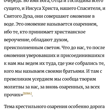
очередь. Во имя Бога, Отца и Господина всего
сущего, и Иисуса Христа, нашего Спасителя, и
Святого Духа, они совершают омовение в
воде. Это омовение называется озарением,
ибо те, кто принимает христианское
вероучение, обладают духом,
преисполненным светом. Что до нас, то после
омовения уверовавших и присоединившихся
к нам мы ведем их туда, где уже собрались те,
кого мы называем своими братьями. И там с
превеликим усердием мы сообща творим
молитвы за нас, за вновь озаренных, за всех
[1084]
прочих»
.
Тема крестильного озарения особенно дорога