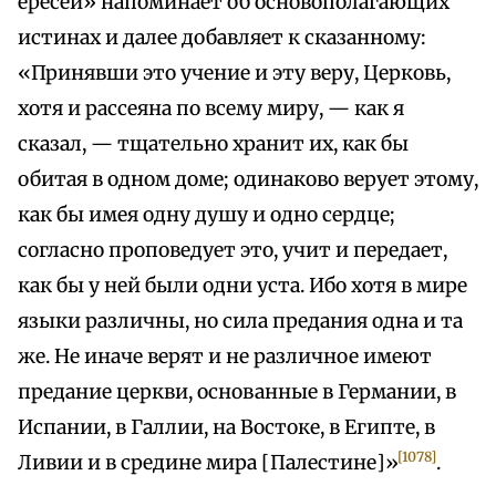
ересей» напоминает об основополагающих
истинах и далее добавляет к сказанному:
«Принявши это учение и эту веру, Церковь,
хотя и рассеяна по всему миру, — как я
сказал, — тщательно хранит их, как бы
обитая в одном доме; одинаково верует этому,
как бы имея одну душу и одно сердце;
согласно проповедует это, учит и передает,
как бы у ней были одни уста. Ибо хотя в мире
языки различны, но сила предания одна и та
же. Не иначе верят и не различное имеют
предание церкви, основанные в Германии, в
Испании, в Галлии, на Востоке, в Египте, в
[1078]
Ливии и в средине мира [Палестине]»
.