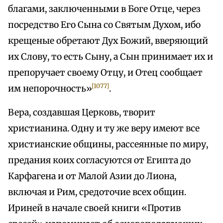
благами, заключенными в Боге Отце, через
посредство Его Сына со Святым Духом, ибо
крещеные обретают Дух Божий, вверяющий
их Слову, то есть Сыну, а Сын принимает их и
препоручает своему Отцу, и Отец сообщает
[1077]
им непорочность»
.
Вера, создавшая Церковь, творит
христианина. Одну и ту же веру имеют все
христианские общины, рассеянные по миру,
предания коих согласуются от Египта до
Карфагена и от Малой Азии до Лиона,
включая и Рим, средоточие всех общин.
Ириней в начале своей книги «Против