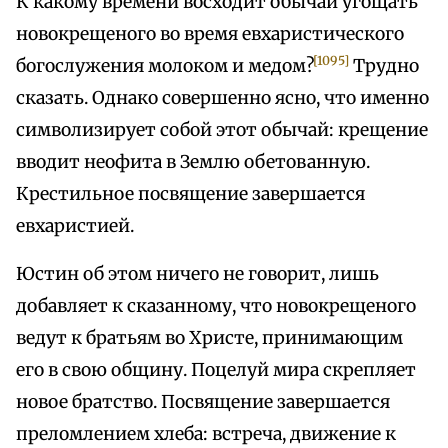
К какому времени восходит обычай угощать
новокрещеного во время евхаристического
[1095]
богослужения молоком и медом?
Трудно
сказать. Однако совершенно ясно, что именно
символизирует собой этот обычай: крещение
вводит неофита в Землю обетованную.
Крестильное посвящение завершается
евхаристией.
Юстин об этом ничего не говорит, лишь
добавляет к сказанному, что новокрещеного
ведут к братьям во Христе, принимающим
его в свою общину. Поцелуй мира скрепляет
новое братство. Посвящение завершается
преломлением хлеба: встреча, движение к