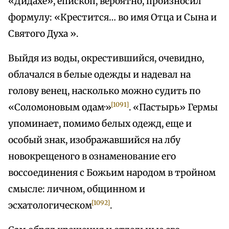
«Дидахе», епископ, вероятно, произносил
формулу: «Крестится… во имя Отца и Сына и
Святого Духа ».
Выйдя из воды, окрестившийся, очевидно,
облачался в белые одежды и надевал на
голову венец, насколько можно судить по
[1091]
«Соломоновым одам·»
. «Пастырь» Гермы
упоминает, помимо белых одежд, еще и
особый знак, изображавшийся на лбу
новокрещеного в ознаменование его
воссоединения с Божьим народом в тройном
смысле: личном, общинном и
[1092]
эсхатологическом
.