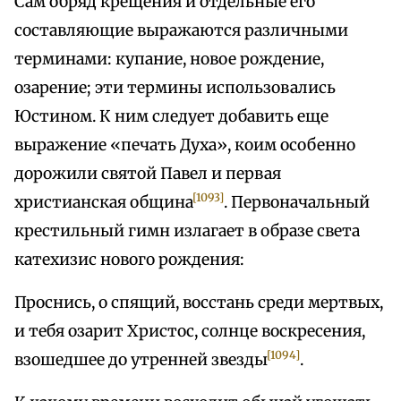
Сам обряд крещения и отдельные его
составляющие выражаются различными
терминами: купание, новое рождение,
озарение; эти термины использовались
Юстином. К ним следует добавить еще
выражение «печать Духа», коим особенно
дорожили святой Павел и первая
[1093]
христианская община
. Первоначальный
крестильный гимн излагает в образе света
катехизис нового рождения:
Проснись, о спящий, восстань среди мертвых,
и тебя озарит Христос, солнце воскресения,
[1094]
взошедшее до утренней звезды
.