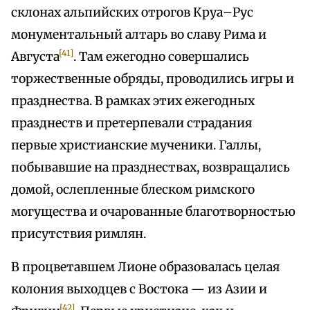
склонах альпийских отрогов Круа–Рус
монументальный алтарь во славу Рима и
[41]
Августа
. Там ежегодно совершались
торжественные обряды, проводились игры и
празднества. В рамках этих ежегодных
празднеств и претерпевали страдания
первые христианские мученики. Галлы,
побывавшие на празднествах, возвращались
домой, ослепленные блеском римского
могущества и очарованные благотворностью
присутствия римлян.
В процветавшем Лионе образовалась целая
колония выходцев с Востока — из Азии и
[42]