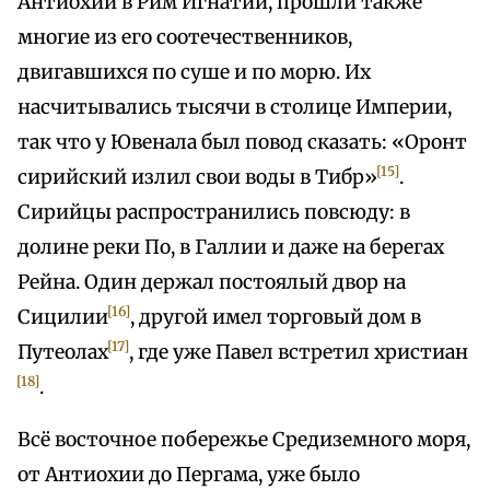
Антиохии в Рим Игнатий, прошли также
многие из его соотечественников,
двигавшихся по суше и по морю. Их
насчитывались тысячи в столице Империи,
так что у Ювенала был повод сказать: «Оронт
[15]
сирийский излил свои воды в Тибр»
.
Сирийцы распространились повсюду: в
долине реки По, в Галлии и даже на берегах
Рейна. Один держал постоялый двор на
[16]
Сицилии
, другой имел торговый дом в
[17]
Путеолах
, где уже Павел встретил христиан
[18]
.
Всё восточное побережье Средиземного моря,
от Антиохии до Пергама, уже было