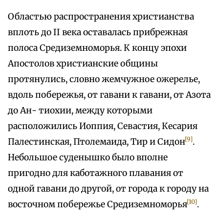
Областью распространения христианства
вплоть до II века оставалась прибрежная
полоса Средиземноморья. К концу эпохи
Апостолов христианские общины
протянулись, словно жемчужное ожерелье,
вдоль побережья, от гавани к гавани, от Азота
до Ан- тиохии, между которыми
расположились Иоппия, Севастия, Кесария
[9]
Палестинская, Птолемаида, Тир и Сидон
.
Небольшое суденышко было вполне
пригодно для каботажного плавания от
одной гавани до другой, от города к городу на
[10]
восточном побережье Средиземноморья
.