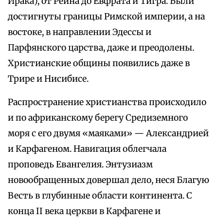
Ирака), от Рейна до Евфрата и Тигра. Были
достигнуты границы Римской империи, а на
востоке, в направлении Эдессы и
Парфянского царства, даже и преодолены.
Христианские общины появились даже в
Трире и Нисибисе.
Распространение христианства происходило
и по африканскому берегу Средиземного
моря с его двумя «маяками» — Александрией
и Карфагеном. Навигация облегчала
проповедь Евангелия. Энтузиазм
новообращенных довершал дело, неся Благую
Весть в глубинные области континента. С
конца II века церкви в Карфагене и