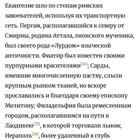
Евангелие шло по стопам римских
завоевателей, используя их транспортную
сеть. Пергам, располагавшийся к северу от
Смирны, родина Аттала, лионского мученика,
был своего рода «Лурдом» языческой
античности. Фиатир был известен своими
[24]
пурпурными красителями
; Сарды,
имевшие многочисленную паству, слыли
крупным рынком тканей, но вскоре
прославились и благодаря своему епископу
Мелитону; Филадельфия была ремесленным
городом, располагавшимся на пути в
[25]
Лаодикею
, в которой торговали льном;
[26]
Иераполь
, более удаленный в глубь