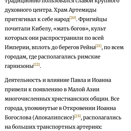
традиционно пользовался славой крупного
духовного центра. Храм Артемиды
[20]
притягивал к себе народ
. Фригийцы
почитали Кибелу, «мать богов», культ
которых они распространили по всей
[21]
Империи, вплоть до берегов Рейна
, по всем
городам, где располагались римские
[22]
гарнизоны
.
Деятельность и влияние Павла и Иоанна
привели к появлению в Малой Азии
многочисленных христианских общин. Все
города, упомянутые в Откровении Иоанна
[23]
Богослова (Апокалипсисе)
, располагались
на больших транспортных артериях: