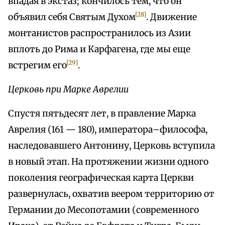
впадая в экстаз; кончилось тем, что он
[28]
объявил себя Святым Духом
. Движение
монтанистов распространилось из Азии
вплоть до Рима и Карфагена, где мы еще
[29]
встрегим его
.
Церковь при Марке Аврелии
Спустя пятьдесят лет, в правление Марка
Аврелия (161 — 180), императора–философа,
наследовавшего Антонину, Церковь вступила
в новый этап. На протяжении жизни одного
поколения географическая карта Церкви
развернулась, охватив веером территорию от
Германии до Месопотамии (современного