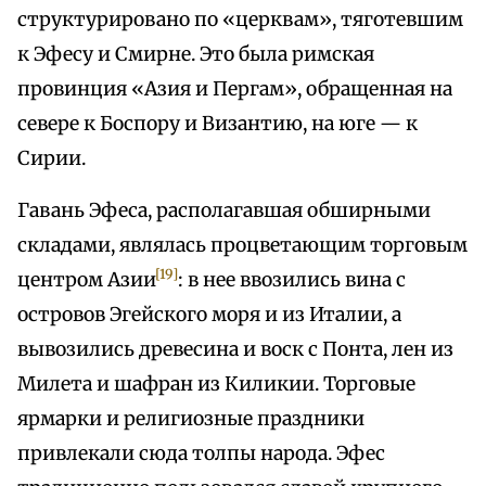
структурировано по «церквам», тяготевшим
к Эфесу и Смирне. Это была римская
провинция «Азия и Пергам», обращенная на
севере к Боспору и Византию, на юге — к
Сирии.
Гавань Эфеса, располагавшая обширными
складами, являлась процветающим торговым
[19]
центром Азии
: в нее ввозились вина с
островов Эгейского моря и из Италии, а
вывозились древесина и воск с Понта, лен из
Милета и шафран из Киликии. Торговые
ярмарки и религиозные праздники
привлекали сюда толпы народа. Эфес