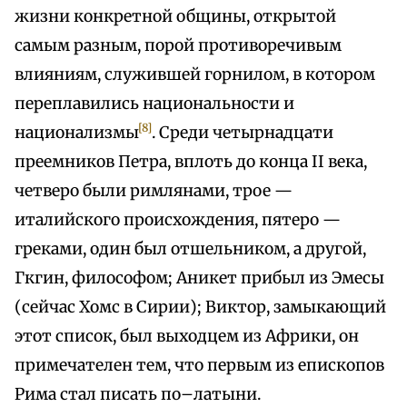
жизни конкретной общины, открытой
самым разным, порой противоречивым
влияниям, служившей горнилом, в котором
переплавились национальности и
[8]
национализмы
. Среди четырнадцати
преемников Петра, вплоть до конца II века,
четверо были римлянами, трое —
италийского происхождения, пятеро —
греками, один был отшельником, а другой,
Гкгин, философом; Аникет прибыл из Эмесы
(сейчас Хомс в Сирии); Виктор, замыкающий
этот список, был выходцем из Африки, он
примечателен тем, что первым из епископов
Рима стал писать по–латыни.