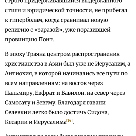
строго придерживавшийся выдержанного
стиля и юридической точности, не прибегал
к гиперболам, когда сравнивал новую
религию с «заразой», уже поразившей
провинцию Понт.
В эпоху Траяна центром распространения
христианства в Азии был уже не Иерусалим, а
Антиохия, в которой начинались все пути по
всем направлениям: на восгок через
Пальмиру, Евфрат и Вавилон, на север через
Самосату и Зевгму. Благодаря гавани
Селевкии легко было достичь Сидона,
[14]
Кесарии и Иерусалима
.