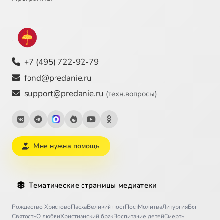
+7 (495) 722-92-79
fond@predanie.ru
support@predanie.ru
(техн.вопросы)
Мне нужна помощь
Тематические страницы медиатеки
Рождество Христово
Пасха
Великий пост
Пост
Молитва
Литургия
Бог
Святость
О любви
Христианский брак
Воспитание детей
Смерть