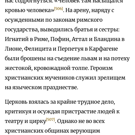
нас содрогнуться. «Человек там насыщался
[506]
кровью человека»
. На арену, наряду с
осужденными по законам римского
государства, выводились братья и сестры:
Игнатий в Риме, Пофин, Аттал и Бландина в
Лионе, Фелицита и Перпетуя в Карфагене
были брошены на съедение львам и на потеху
жестокой, кровожадной толпе. Героизм
христианских мучеников служил зрелищем
на языческом празднестве.
Церковь взялась за крайне трудное дело,
критикуя и осуждая пристрастие людей к
[507]
театру и цирку
. Однако не во всех
христианских общинах верующим