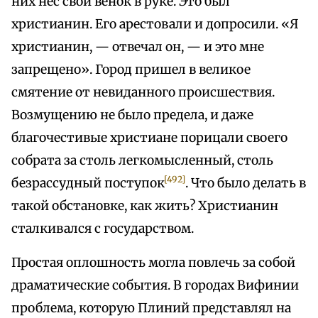
них нес свой венок в руке. Это был
христианин. Его арестовали и допросили. «Я
христианин, — отвечал он, — и это мне
запрещено». Город пришел в великое
смятение от невиданного происшествия.
Возмущению не было предела, и даже
благочестивые христиане порицали своего
собрата за столь легкомысленный, столь
[492]
безрассудный поступок
. Что было делать в
такой обстановке, как жить? Христианин
сталкивался с государством.
Простая оплошность могла повлечь за собой
драматические события. В городах Вифинии
проблема, которую Плиний представлял на