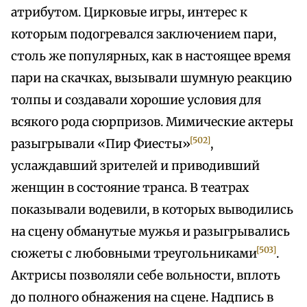
атрибутом. Цирковые игры, интерес к
которым подогревался заключением пари,
столь же популярных, как в настоящее время
пари на скачках, вызывали шумную реакцию
толпы и создавали хорошие условия для
всякого рода сюрпризов. Мимические актеры
[502]
разыгрывали «Пир Фиесты»
,
услаждавший зрителей и приводивший
женщин в состояние транса. В театрах
показывали водевили, в которых выводились
на сцену обманутые мужья и разыгрывались
[503]
сюжеты с любовными треугольниками
.
Актрисы позволяли себе вольности, вплоть
до полного обнажения на сцене. Надпись в