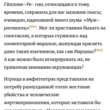
Гйппоне–Ре- гии, относящаяся к тому
времени, сохранила для нас название пьесы,
очевидно, наделавшей много шума: «Муж–
[504]
рогоносец»
. Мог ли христианин бывать на
спектаклях, в которых глумились над
элементарной моралью, вынуждая краснеть
[505]
даже таких язычников, как сам Марциал?
А как можно было игнорировать их, не
привлекая внимания окружающих?
Игрища в амфитеатрах представляли на
потребу разнузданной толпе жестокие
убийства и человеческие
жертвоприношения, которые заставили бы