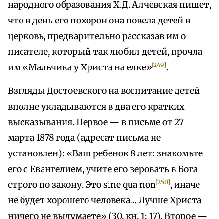
народного образования Х.Д. Алчевская пишет,
что в день его похорон она повела детей в
церковь, предварительно рассказав им о
писателе, который так любил детей, прочла
[249]
им «Мальчика у Христа на елке»
.
Взгляды Достоевского на воспитание детей
вполне укладываются в два его кратких
высказывания. Первое — в письме от 27
марта 1878 года (адресат письма не
установлен): «Ваш ребенок 8 лет: знакомьте
его с Евангелием, учите его веровать в Бога
[250]
строго по закону. Это sine qua non
, иначе
не будет хорошего человека… Лучше Христа
ничего не выдумаете» (30, кн. 1: 17). Второе —