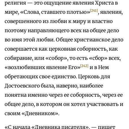
религия — это ощущение явления Христа в
[241]
мире, «Слова, ставшего плотью»
, явления,
совершенного из любви к миру и властно
поэтому направляющего всех на общее дело
во имя этой любви. Общее христианское дело
совершается как церковная соборность, как
собирание, или «собор», то есть «сбор» всех,
[242]
«возлюбивших явление Его»
и в Нем
обретающих свое единство. Церковь для
Достоевского была, наверно, наиболее
понятна именно через ее соборность, через ее
общее дело, в котором он хотел участвовать и
своим «Дневником».
«С начала «Дневника писателя», — пишет