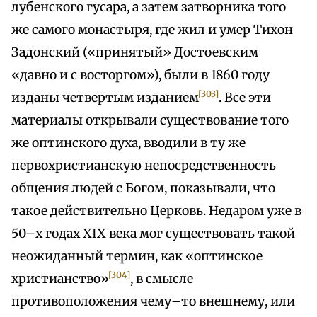
лубенского гусара, а затем затворника того
же самого монастыря, где жил и умер Тихон
Задонский («принятый» Достоевским
«давно и с восторгом»), были в 1860 году
[303]
изданы четвертым изданием
. Все эти
материалы открывали существование того
же оптинского духа, вводили в ту же
первохристианскую непосредственность
общения людей с Богом, показывали, что
такое действительно Церковь. Недаром уже в
50–х годах XIX века мог существовать такой
неожиданный термин, как «оптинское
[304]
христианство»
, в смысле
противоположения чему–то внешнему, или