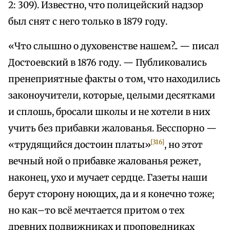
2: 309). Известно, что полицейский надзор
был снят с него только в 1879 году.
«Что слышно о духовенстве нашем?.. — писал
Достоевский в 1876 году. — Публиковались
пренеприятные факты о том, что находились
законоучители, которые, целыми десятками
и сплошь, бросали школы и не хотели в них
учить без прибавки жалованья. Бесспорно —
[316]
«трудящийся достоин платы»
, но этот
вечный ной о прибавке жалованья режет,
наконец, ухо и мучает сердце. Газеты наши
берут сторону ноющих, да и я конечно тоже;
но как–то всё мечтается притом о тех
древних подвижниках и проповедниках