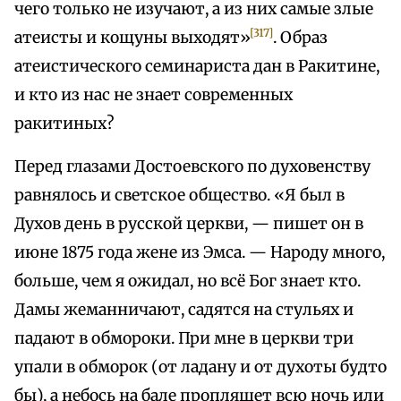
чего только не изучают, а из них самые злые
[317]
атеисты и кощуны выходят»
. Образ
атеистического семинариста дан в Ракитине,
и кто из нас не знает современных
ракитиных?
Перед глазами Достоевского по духовенству
равнялось и светское общество. «Я был в
Духов день в русской церкви, — пишет он в
июне 1875 года жене из Эмса. — Народу много,
больше, чем я ожидал, но всё Бог знает кто.
Дамы жеманничают, садятся на стульях и
падают в обмороки. При мне в церкви три
упали в обморок (от ладану и от духоты будто
бы), а небось на бале пропляшет всю ночь или