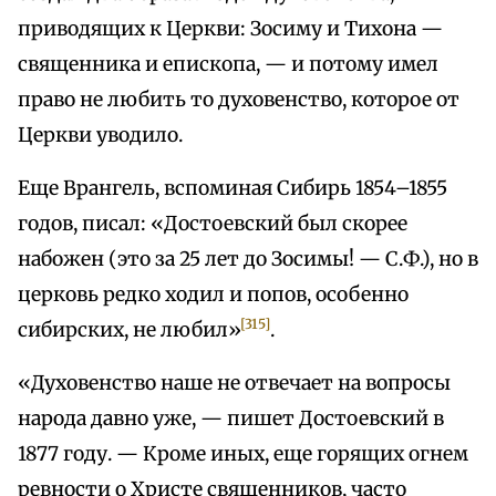
приводящих к Церкви: Зосиму и Тихона —
священника и епископа, — и потому имел
право не любить то духовенство, которое от
Церкви уводило.
Еще Врангель, вспоминая Сибирь 1854–1855
годов, писал: «Достоевский был скорее
набожен (это за 25 лет до Зосимы! — С.Ф.), но в
церковь редко ходил и попов, особенно
[315]
сибирских, не любил»
.
«Духовенство наше не отвечает на вопросы
народа давно уже, — пишет Достоевский в
1877 году. — Кроме иных, еще горящих огнем
ревности о Христе священников, часто