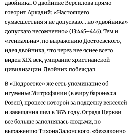
двойника. О двойнике Версилова прямо
говорит Аркадий: «Настоящего
сумасшествия я не допускаю… но «двойника»
допускаю несомненно» (13:445–446). Тем и
«гениальна», по выражению Достоевского,
идея двойника, что через нее яснее всего
виден XIX век, умирание христианской
цивилизации. Двойник побеждал.
В «Подростке» же есть упоминание об
игуменье Митрофании (в миру баронесса
Розен), процесс которой за подделку векселей
и завещания шел в 1874 году. Ограда Церкви
все больше заполнялась людьми, по
выражению Тихона Задонского, «беззаконно