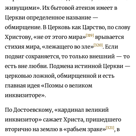
живущими». Их бытовой атеизм имеет в
Церкви определенное название —
обмирщение. В Церковь как Царство, по слову
[319]
Христову, «не от этого мира»
врывается
[320]
стихия мира, «лежащего во зле»
. Если
подвиг сохраняется, то только внешний — то
есть вне любви. Подмена истинной Церкви —
церковью ложной, обмирщенной и есть
главная идея «Поэмы о великом
инквизиторе».
По Достоевскому, «кардинал великий
инквизитор» сажает Христа, пришедшего
[321]
вторично на землю в «рабьем зраке»
, в