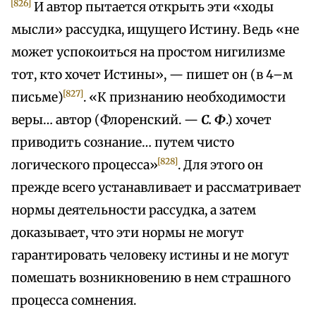
[826]
И автор пытается открыть эти «ходы
мысли» рассудка, ищущего Истину. Ведь «не
может успокоиться на простом нигилизме
тот, кто хочет Истины», — пишет он (в 4–м
[827]
письме)
. «К признанию необходимости
веры… автор (Флоренский. —
С. Ф
.) хочет
приводить сознание… путем чисто
[828]
логического процесса»
. Для этого он
прежде всего устанавливает и рассматривает
нормы деятельности рассудка, а затем
доказывает, что эти нормы не могут
гарантировать человеку истины и не могут
помешать возникновению в нем страшного
процесса сомнения.