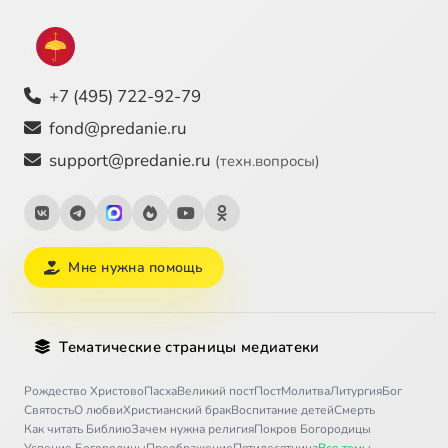
+7 (495) 722-92-79
fond@predanie.ru
support@predanie.ru
(техн.вопросы)
Мне нужна помощь
Тематические страницы медиатеки
Рождество Христово
Пасха
Великий пост
Пост
Молитва
Литургия
Бог
Святость
О любви
Христианский брак
Воспитание детей
Смерть
Как читать Библию
Зачем нужна религия
Покров Богородицы