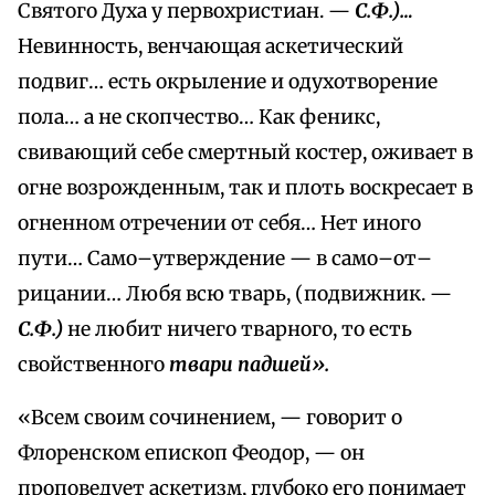
Святого Духа у первохристиан. —
С.Ф.)…
Невинность, венчающая аскетический
подвиг… есть окрыление и одухотворение
пола… а не скопчество… Как феникс,
свивающий себе смертный костер, оживает в
огне возрожденным, так и плоть воскресает в
огненном отречении от себя… Нет иного
пути… Само–утверждение — в само–от–
рицании… Любя всю тварь, (подвижник. —
С.Ф.)
не любит ничего тварного, то есть
свойственного
твари падшей».
«Всем своим сочинением, — говорит о
Флоренском епископ Феодор, — он
проповедует аскетизм, глубоко его понимает