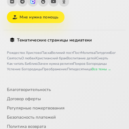
Мне нужна помощь
Тематические страницы медиатеки
Рождество Христово
Пасха
Великий пост
Пост
Молитва
Литургия
Бог
Святость
О любви
Христианский брак
Воспитание детей
Смерть
Как читать Библию
Зачем нужна религия
Покров Богородицы
Успение Богородицы
Преображение
Пятидесятница
Все темы →
Благотворительность
Договор оферты
Регулярные пожертвования
Безопасность платежей
Политика возврата