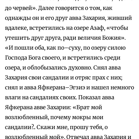
до червей». Далее говорится о том, как
однажды он и его друг авва Захария, живший
вдалеке, встретились на озере Азаф, «чтобы
утешить друг друга, ради величия Божия».
«И пошли оба, как по–суху, по озеру силою
Господа Бога своего, и встретились среди
озера, и облобызались духовно. Снял авва
Захария свои сандалии и отряс прах с них;
снял и авва Яфкерана–Эгзиэ и нашел немного
влаги на сандалиях своих. Показал авва
Яфкерана авве Захарии: «Брат мой
возлюбленный, почему мокры мои
сандалии?.. Скажи мне, прошу тебя, о
возлюбленный мой». Отвечал авва Захария и