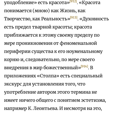
[912]
уподобление» есть красота»
. «Красота
понимается (мною) как Жизнь, как
[913]
Творчество, как Реальность»
. «Духовность
есть предел тварной красоты; красота
приближается к этому своему пределу по
мере проникновения от феноменальной
периферии существа к его ноуменальному
корню и, следовательно, по мере своего
[914]
внедрения в мир божественный»
. В
приложениях «Столпа» есть специальный
экскурс для установления того, что
употребление автором этого термина не
имеет ничего общего с понятием эстетизма,
например К. Леонтьева. И несмотря на это,