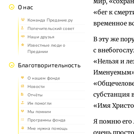
мир, «сохран
О нас
«бег к смерт
Команда Предание.ру
временное в
Попечительский совет
Наши друзья
В эту же пор
Известные люди о
с внебогосл
Предании
«Нельзя и л
Благотворительность
Именуемым», 
О нашем фонде
«Общечелове
Новости
субстанция 
Отчёты
Им помогли
«Имя Христо
Мы помним
Программы фонда
Я помню его
Мне нужна помощь
очень просто