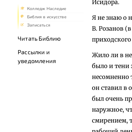
Исидора.
Колледж Наследие
Я не знаю о 
Библия в искусстве
Записаться
В. Розанов (в
Читать Библию
приходского
Рассылки и
Жило ли в не
уведомления
было и тени
несомненно т
он ставил в 
был очень пр
наружное, чт
смирением, 
рабочий день