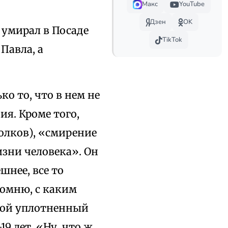
Макс
YouTube
Дзен
OK
а умирал в Посаде
TikTok
 Павла, а
о то, что в нем не
я. Кроме того,
Волков), «смирение
изни человека». Он
шнее, все то
помню, с каким
вой уплотненный
9 лет. «Ну, что ж,