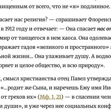
чищенным от всего, что не «я» подлинное.
пасает нас религия? — спрашивает Флорен
в 1912 году и отвечает: — Она спасает
нас о
ир от таящегося в нем хаоса. Она одолевае
оражает гадов «великого и пространного»
ьной жизни… Она улаживает душу. А водво
ряет и целое общество, и всю природу».
, смысл христианства отец Павел утвержд
 «…родит же Сына, и наречешь Ему имя Иис
от грехов их» (
Мф. 1, 21
) — в спасении чело
 души», и уже через нее социальных конф