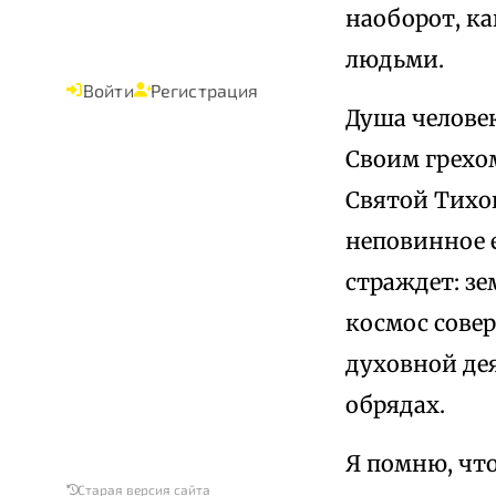
наоборот, ка
людьми.
Войти
Регистрация
Душа челове
Своим грехом
Святой Тихон
неповинное е
страждет: зе
космос совер
духовной дея
обрядах.
Я помню, что
Старая версия сайта