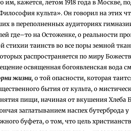
 им, кажется, летом 1918 года в Москве, 
Философия культа». Он говорил на этих чт
их в переполненных аудиториях гимнази
лей где–то на Остоженке, о реальности п
 стихии таинств во все поры земной ткан
которых распространяется по миру Божеств
Крещение освященная богоявленская вода с
рни жизни,
о той опасности, которая таитс
бщественного бытия от культа, о мистичес
инятия пищи, начиная от вкушения Хлеба Б
ончая заглатыванием наспех бутерброда у
жного буфета, о том, что цель христианст