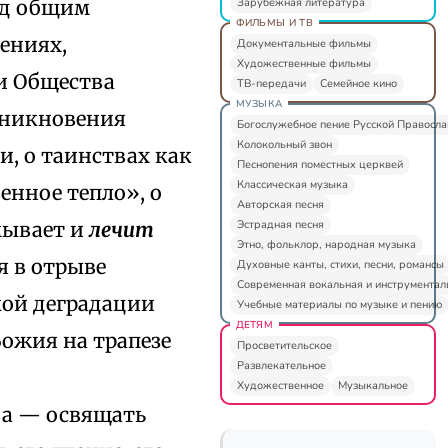
Зарубежная литература
под общим
ФИЛЬМЫ И ТВ
ениях,
Документальные фильмы
Художественные фильмы
и Общества
ТВ-передачи
Семейное кино
МУЗЫКА
роникновения
Богослужебное пение Русской Правосл
Колокольный звон
и, о таинствах как
Песнопения поместных церквей
Классическая музыка
енное тепло», о
Авторская песня
Эстрадная песня
мывает и
лечит
Этно, фольклор, народная музыка
я в отрыве
Духовные канты, стихи, песни, романсы
Современная вокальная и инструментал
кой деградации
Учебные материалы по музыке и пению
ДЕТЯМ
ожия на трапезе
Просветительское
Развлекательное
Художественное
Музыкальное
ва — освящать