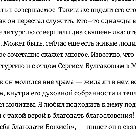
ть в совершаемое. Таким же видели его ст
как он перестал служить. Кто–то однажды в
е литургию совершали два священника: оте
 Может быть, сейчас еще есть живые люди,
е сочетание скажет многое. Известно, что
итургию и с отцом Сергием Булгаковым в М
ак он молился вне храма — жила ли в нем в
, внутри его духовной собранности и теп
я молитвы. Я любил подходить к нему под
 с такой верой в благодать благословения
ебя благодати Божией», — пишет он в свя