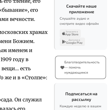
 его тление, его
Скачайте наше
 «бывание», его
приложение
ми вечности.
Слушайте аудио и
смотрите видео офлайн
 московских храмах
Загрузите в
App Store
имени Божием.
Доступно в
Google Play
мым именем и
1909 году в
Благотворительность
— помочь
 вещи… есть
нуждающимся
 же и в «Столпе»:
Подписаться на
сада. Он служил
рассылку
Каждую неделю в вашем
валась его