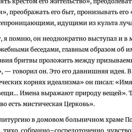
ять крестом его жительство», преодолевать
и», преображать его быт, пронизывать его
сепроницающими, идущими из культа луча
у, я помню, он неоднократно выступал и в
ужебными беседами, главным образом об 
езвия бритвы проложить между призывае
— говорил он. Это его давнишняя идея. В 
ческих корнях идеализма» он писал: «Имя
вещи… Имена выражают природу вещей». То
во есть мистическая Церковь».
 литургию в домовом больничном храме По
, тихо, собранно–сосредоточенно, чувство