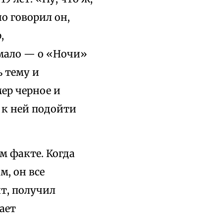
о говорил он,
,
мало — о «Ночи»
ь тему и
ер черное и
и к ней подойти
м факте. Когда
м, он все
т, получил
ает