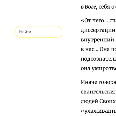
в Боге,
себя о
«От чего… с
диссертации 
внутренний м
в нас… Она п
подсознател
она умиротво
Иначе говоря
евангельски:
людей Своих 
«улаживании