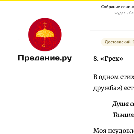
Фудель, С
Достоевский.
Предание.ру
8. «Грех»
В одном стих
дружба») ест
Душа с
Томитс
Моя неудовл