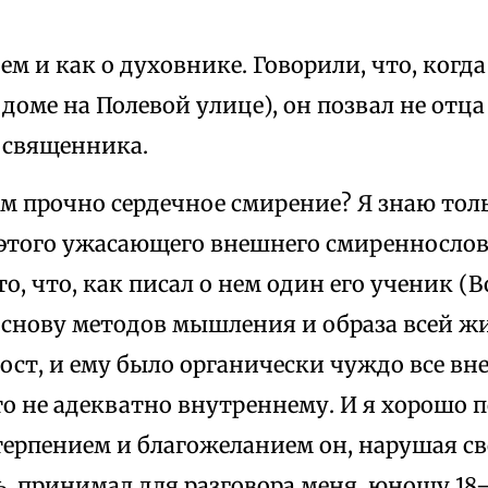
нем и как о духовнике. Говорили, что, когд
 доме на Полевой улице), он позвал не отца
 священника.
м прочно сердечное смирение? Я знаю тольк
 этого ужасающего внешнего смиреннослови
о, что, как писал о нем один его ученик (
основу методов мышления и образа всей ж
ост, и ему было органически чуждо все вне
о не адекватно внутреннему. И я хорошо 
терпением и благожеланием он, нарушая с
, принимал для разговора меня, юношу 18–1