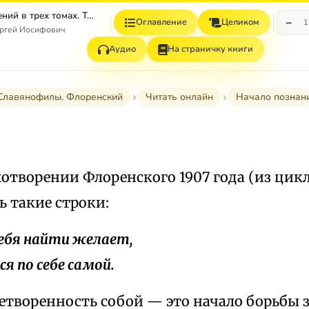
Собрание сочинений в трех томах. Том третий
−
Оглавление
Целиком
1
ергей Иосифович
Аудио
На страничку книги
 Славянофилы. Флоренский
Читать онлайн
Начало познан
отворении Флоренского 1907 года (из цик
ь такие строки:
ебя найти желает,
я по себе самой.
етворенность собой — это начало борьбы 