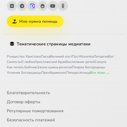
Мне нужна помощь
Тематические страницы медиатеки
Рождество Христово
Пасха
Великий пост
Пост
Молитва
Литургия
Бог
Святость
О любви
Христианский брак
Воспитание детей
Смерть
Как читать Библию
Зачем нужна религия
Покров Богородицы
Успение Богородицы
Преображение
Пятидесятница
Все темы →
Благотворительность
Договор оферты
Регулярные пожертвования
Безопасность платежей