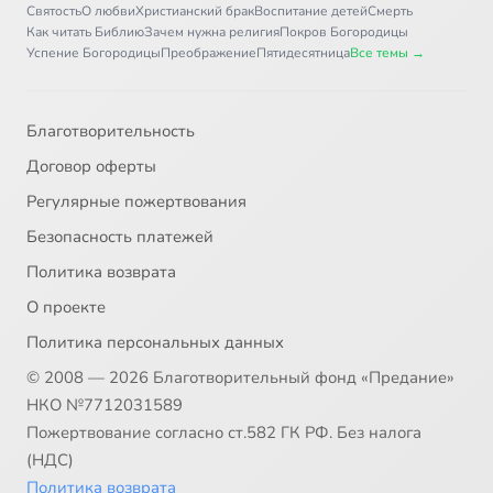
Святость
О любви
Христианский брак
Воспитание детей
Смерть
Как читать Библию
Зачем нужна религия
Покров Богородицы
Успение Богородицы
Преображение
Пятидесятница
Все темы →
Благотворительность
Договор оферты
Регулярные пожертвования
Безопасность платежей
Политика возврата
О проекте
Политика персональных данных
© 2008 — 2026 Благотворительный фонд «Предание»
НКО №7712031589
Пожертвование согласно ст.582 ГК РФ. Без налога
(НДС)
Политика возврата