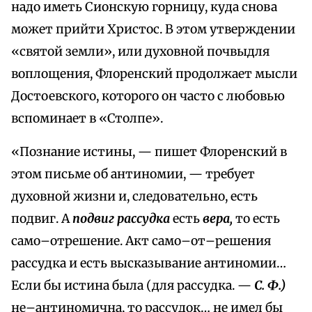
надо иметь Сионскую горницу, куда снова
может прийти Христос. В этом утверждении
«святой земли», или духовной почвыдля
воплощения, Флоренский продолжает мысли
Достоевского, которого он часто с любовью
вспоминает в «Столпе».
«Познание истины, — пишет Флоренский в
этом письме об антиномии, — требует
духовной жизни и, следовательно, есть
подвиг. А
подвиг рассудка
есть
вера,
то есть
само–отрешение. Акт само–от–решения
рассудка и есть высказывание антиномии…
Если бы истина была (для рассудка. —
С. Ф.)
не–антиномична, то рассудок… не имел бы