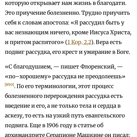
которую открывает нам жизнь в благодати.
Это приучение болезненно. Трудно приучить
себя к словам апостола: «Я рассудил быть у
вас незнающим ничего, кроме Иисуса Христа,
и притом распятого» (
1 Кор. 2,2
). Вера есть
подвиг рассудка, его крест и умирание в Боге.
«С благодушием, — пишет Флоренский, —
«по–хорошему» рассудка не преодолеешь»
[890]
. По его терминологии, этот процесс
болезненного перерождения рассудка есть
введение и его, а не только тела и сердца в
аскезу, то есть на узкий путь евангельского
подвига. Еще в 1906 году в статье об
архимандрите Серапионе Машкине он писал: