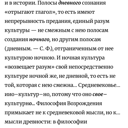
и в истории. Полосы
дневного
сознания
«отрыгают глагол», то есть имеют
непрерывность предания, единый разум
культуры — не смежным с нею полосам
создания
ночного,
но другим полосам
(дневным. — С. Ф.), отграниченным от нее
культурою ночною. И ночная культура
«возвещает разум» свой непосредственно
культуре ночной же, не дневной, то есть не
той, которая с нею смежна… Средневековье…
иио–культур–но, потому что оно
свое–
культурн
о…
Философия Возрождения
примыкает не к средневековой мысли, но к…
мысли древности: в философии