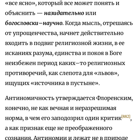
«все ясно», который все может понять и
объяснить —
назидательно
или
богословски–научно.
Когда мысль, отрешаясь
от упрощенчества, начнет действительно
входить в подвиг религиозной жизни, в ее
исканиях разума, единства и покоя в Боге
неизбежен период каких–то религиозных
противоречий, как слепота для «львов»,
ищущих «источника в пустыне».
Антиномичность утверждается Флоренским,
конечно, не как вечная и неразрешимая
[882]
норма, в чем его заподозрил один критик
,
а как признак еще не преображенного
сознания. Антиномии и лежат не в природе