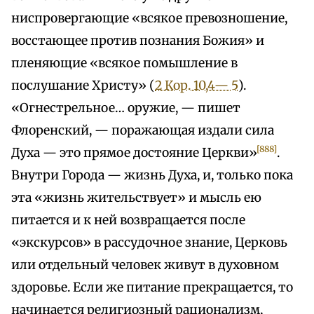
ниспровергающие «всякое превозношение,
восстающее против познания Божия» и
пленяющие «всякое помышление в
послушание Христу» (
2 Кор. 10,4— 5
).
«Огнестрельное… оружие, — пишет
Флоренский, — поражающая издали сила
[888]
Духа — это прямое достояние Церкви»
.
Внутри Города — жизнь Духа, и, только пока
эта «жизнь жительствует» и мысль ею
питается и к ней возвращается после
«экскурсов» в рассудочное знание, Церковь
или отдельный человек живут в духовном
здоровье. Если же питание прекращается, то
начинается религиозный рационализм,