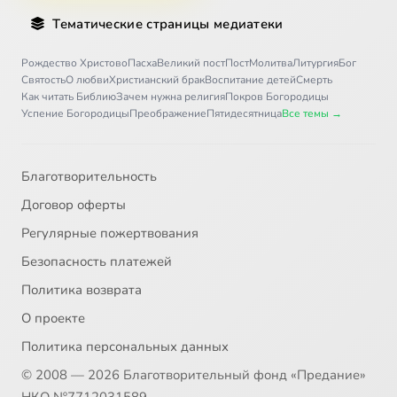
Тематические страницы медиатеки
Рождество Христово
Пасха
Великий пост
Пост
Молитва
Литургия
Бог
Святость
О любви
Христианский брак
Воспитание детей
Смерть
Как читать Библию
Зачем нужна религия
Покров Богородицы
Успение Богородицы
Преображение
Пятидесятница
Все темы →
Благотворительность
Договор оферты
Регулярные пожертвования
Безопасность платежей
Политика возврата
О проекте
Политика персональных данных
© 2008 — 2026 Благотворительный фонд «Предание»