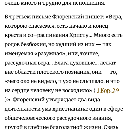
очень много и трудно для исполнения.
В третьем письме Флоренский пишет: «Вера,
которою спасаемся, есть начало и конец
креста и со–распинания Христу… Много есть
родов безбожия, но худший из них — так
именуемая «разумная», или, точнее,
рассудочная вера… Блага духовные… лежат
вне области плотского познания, они — то,
«чего око не видело, и ухо не слышало, и что
на сердце человеку не восходило» (
1 Кор. 2,9
)». Флоренский утверждает два вида
деятельности ума христианина: один в сфере
общечеловеческого рассудочного знания,
другой в глубине благодатной жизни. Связь