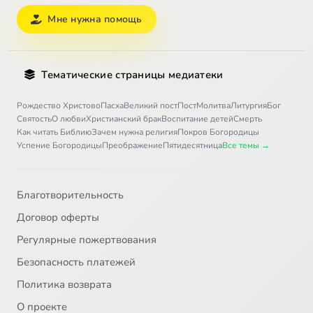
Мне нужна помощь
Тематические страницы медиатеки
Рождество Христово
Пасха
Великий пост
Пост
Молитва
Литургия
Бог
Святость
О любви
Христианский брак
Воспитание детей
Смерть
Как читать Библию
Зачем нужна религия
Покров Богородицы
Успение Богородицы
Преображение
Пятидесятница
Все темы →
Благотворительность
Договор оферты
Регулярные пожертвования
Безопасность платежей
Политика возврата
О проекте