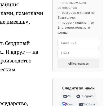
— анонсы лучших
траницы
материалов;
аками, пометками
— разговор о жизни по
Евангелию;
 не имеешь»,
— новости подопечных
Благотворительного
фонда.
ет. Сердитый
е… И вдруг — на
 производство
Подписаться
ческим
Следите за нами
VK
Telegram
осударство,
Макс
YouTube