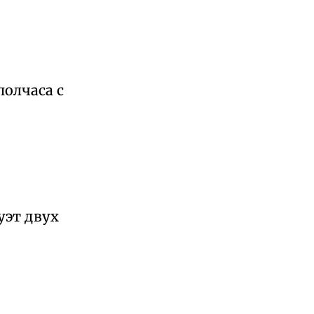
олчаса с
уэт двух