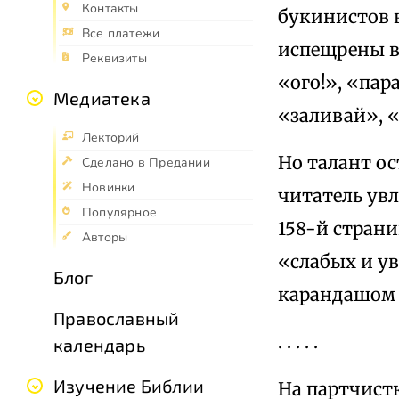
Контакты
букинистов к
Все платежи
испещрены в
Реквизиты
«ого!», «пар
Медиатека
«заливай», «
Лекторий
Но талант ос
Сделано в Предании
Новинки
читатель увл
Популярное
158-й страни
Авторы
«слабых и у
Блог
карандашом 
Православный
. . . . .
календарь
Изучение Библии
На партчистк