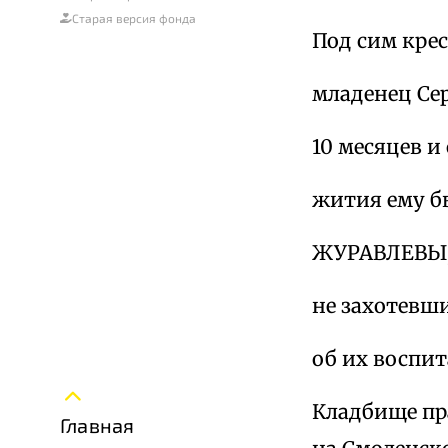
Старая версия фонда
Под сим кре
младенец Се
10 месяцев и
жития ему б
ЖУРАВЛЕВЫ
не захотевш
об их воспи
Кладбище пра
Главная