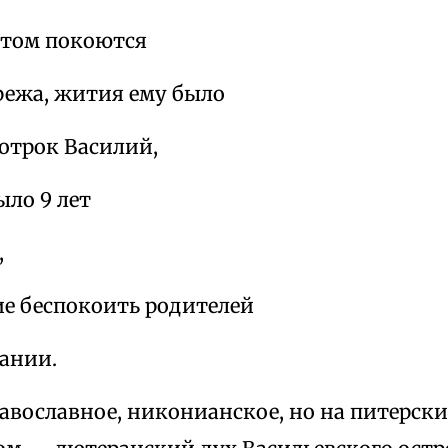
стом покоются
режа, жития ему было
 отрок Василий,
ыло 9 лет
,
ие беспокоить родителей
тании.
вославное, никонианское, но на питерские