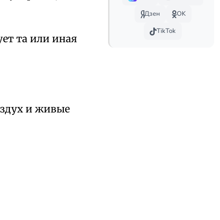
Дзен
OK
TikTok
ует та или иная
оздух и живые