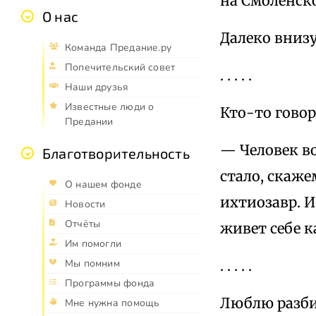
на Смоленск
О нас
Далеко внизу
Команда Предание.ру
Попечительский совет
. . . . .
Наши друзья
Известные люди о
Кто-то говор
Предании
— Человек во
Благотворительность
стало, скаже
О нашем фонде
ихтиозавр. И
Новости
Отчёты
живет себе 
Им помогли
. . . . .
Мы помним
Программы фонда
Люблю разби
Мне нужна помощь