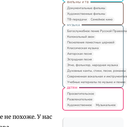
ФИЛЬМЫ И ТВ
Документальные фильмы
Художественные фильмы
ТВ-передачи
Семейное кино
МУЗЫКА
Богослужебное пение Русской Правосл
Колокольный звон
Песнопения поместных церквей
Классическая музыка
Авторская песня
Эстрадная песня
Этно, фольклор, народная музыка
Духовные канты, стихи, песни, романсы
Современная вокальная и инструментал
Учебные материалы по музыке и пению
ДЕТЯМ
Просветительское
Развлекательное
Художественное
Музыкальное
 не похоже. У нас