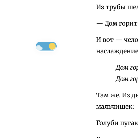
Из трубы шел
— Дом горит,
И вот — чел
наслаждение
Дом го
Дом го
Там же. Из д
мальчишек:
Голуби пугаю