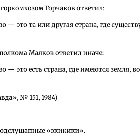
горкомхозом Горчаков ответил:
о — это та или другая страна, где существ
сполкома Малков ответил иначе:
о — это есть страна, где имеются земля, в
вда», № 151, 1984)
Подслушанные «экикики».