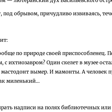
ом — лютеранский дух Васильевского остр
, под обрывом, причудливо извиваясь, теч
ит:
обще по природе своей приспособленец. П
м, с ихтиозавром? Один скелет в музее оста
 мастодонт вымер. И мамонты. А человек 
как миленький…
рать надписи на полях библиотечных или