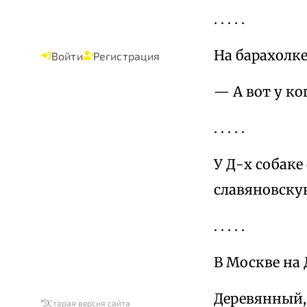
. . . . .
На барахолке
Войти
Регистрация
— А вот у ко
. . . . .
У Д-х собаке
славяновску
. . . . .
В Москве на
Деревянный,
Старая версия сайта