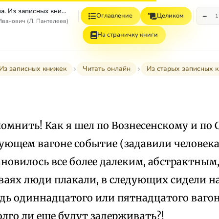
Том 4. Наша Маша. Из записных книжек
−
Оглавление
Целиком
1
ванович (Л. Пантелеев)
На страничку книги
Из записных книжек
Читать онлайн
Из старых записных 
омнить! Как я шел по Вознесенскому и по С
ующем вагоне событие (задавили человека)
ановилось все более далеким, абстрактным
ваях люди плакали, в следующих сидели н
дь одиннадцатого или пятнадцатого вагон
олго ли еще будут задерживать?!