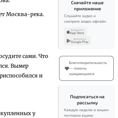
ова.
Скачайте наше
приложение
ет Москва-река.
Слушайте аудио и
смотрите видео офлайн
Загрузите в
App Store
Доступно в
Google Play
осудите сами. Что
Благотворительность
лся. Вымер
— помочь
нуждающимся
приспособился и
Подписаться на
рассылку
Каждую неделю в вашем
 купленных у
почтовом ящике: