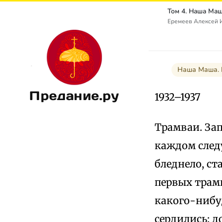
Еремеев Алексей И
Наша Маша. 
Предание.ру
1932–1937
Трамваи. Зап
каждом след
бледнело, ст
первых трам
какого-нибу
сердились: д