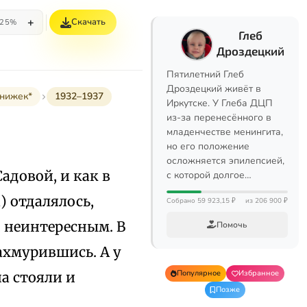
+
Скачать
25%
Глеб
Дроздецкий
Пятилетний Глеб
Дроздецкий живёт в
книжек*
1932–1937
Иркутске. У Глеба ДЦП
из-за перенесённого в
младенчестве менингита,
но его положение
осложняется эпилепсией,
адовой, и как в
с которой долгое…
 отдалялось,
Собрано 59 923,15 ₽
из 206 900 ₽
, неинтересным. В
Помочь
ахмурившись. А у
Популярное
Избранное
а стояли и
Позже