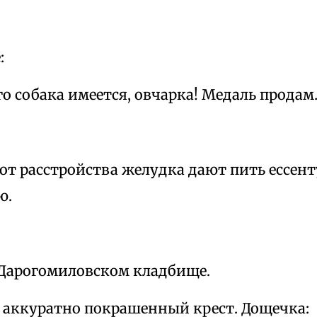
:
го собака имеется, овчарка! Медаль прода
 от расстройства желудка дают пить ессен
ю.
 Дарогомиловском кладбище.
 аккуратно покрашенный крест. Дощечка: