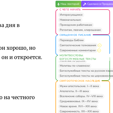
Наш лекторий
Сделано в Предан
С ЧЕГО НАЧАТЬ
Интересующимся
Новоначальным
ва дня в
Приходским работникам
Регентам, певчим, клирошанам
СВЯЩЕННОЕ ПИСАНИЕ
Переводы Библии
Святоотеческие толкования
он хорошо, но
Современные комментарии
МОЛИТВОСЛОВЫ.
 он и откроется.
БОГОСЛУЖЕБНЫЕ ТЕКСТЫ
Молитвы по-русски
Молитвы по-славянски
Богослужебные тексты на русском язык
Богослужебные тексты на церковнослав
СВЯТООТЕЧЕСКОЕ НАСЛЕДИЕ
Мужи апостольские. I—II века
Апологеты. II—III века
о на честного
Вселенские соборы. IV—VIII века
Средневековье. IX—XV века
Новое время. XVI—XIX века
Современность. XX—XXI века