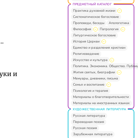
ПРЕДМЕТНЫЙ КАТАЛОГ
Практика духовной жизни
Систематическое богословие
Проповеди, беседы
Апологетика
Философия
Патрология
Литургическое богословие
м…
История Церкви
Единство и разделения христиан
Религиоведение
Искусство и культура
Политика. Экономика. Общество. Публи
Жития святых, биографии
туки и
Мемуары, дневники, письма
Семья и воспитание
Психология и терапия
Материалы о благотворительности
Материалы на иностранных языках
ХУДОЖЕСТВЕННАЯ ЛИТЕРАТУРА
Русская литература
Переводная поэзия
Русская поэзия
Зарубежная литература