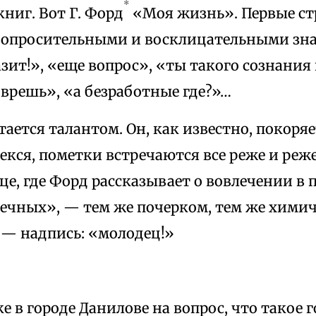
*
ниг. Вот Г. Форд
«Моя жизнь». Первые с
опросительными и восклицательными зн
азит!», «еще вопрос», «ты такого сознания
врешь», «а безработные где?»…
тается талантом. Он, как известно, покоря
екся, пометки встречаются все реже и реж
це, где Форд рассказывает о вовлечении в
вечных», — тем же почерком, тем же хими
— надпись: «молодец!»
е в городе Данилове на вопрос, что такое г