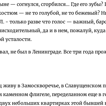
ыне — согнулся, сгорбился… Где его зубы? Г
остюм — не то голубой, не то бежевый? Н
Л. - только разве что голос — важный, ба
исходительный, да и в нем, пожалуй, куда
й усталости.
евал, не был в Ленинграде. Все три года пр
 живу в Замоскворечье, в Славущенском пе
 каменном флигеле, переделанном еще в г
двух небольших квартирках этой бывше