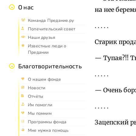
О нас
на нее берем
Команда Предание.ру
. . . . .
Попечительский совет
Наши друзья
Старик прода
Известные люди о
Предании
— Тупая?!! Т
Благотворительность
. . . . .
О нашем фонде
Новости
— Очень борз
Отчёты
Им помогли
. . . . .
Мы помним
Зацепский р
Программы фонда
Мне нужна помощь