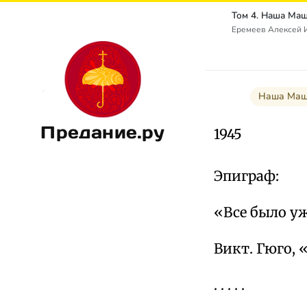
Еремеев Алексей И
Наша Маша
Предание.ру
1945
Эпиграф:
«Все было уж
Викт. Гюго, 
. . . . .