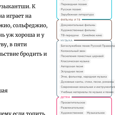
Переводная поэзия
узыкантши. К
Русская поэзия
Зарубежная литература
а играет на
ФИЛЬМЫ И ТВ
джио, сольфеджио,
Документальные фильмы
Художественные фильмы
нь уж хороша и у
ТВ-передачи
Семейное кино
МУЗЫКА
ву, в пяти
Богослужебное пение Русской Правосл
Колокольный звон
ьствие бродить и
Песнопения поместных церквей
Классическая музыка
Авторская песня
Эстрадная песня
Этно, фольклор, народная музыка
Духовные канты, стихи, песни, романсы
Современная вокальная и инструментал
шая
Учебные материалы по музыке и пению
ДЕТЯМ
Просветительское
Развлекательное
щему если топить,
Художественное
Музыкальное