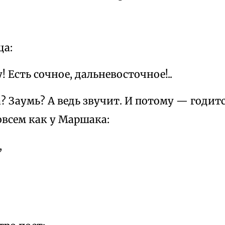
а:
! Есть сочное, дальневосточное!..
 Заумь? А ведь звучит. И потому — годитс
овсем как у Маршака:
,