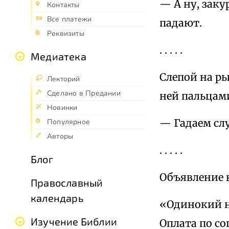
— А ну, заку
Контакты
Все платежи
падают.
Реквизиты
. . . . .
Медиатека
Слепой на ры
Лекторий
Сделано в Предании
ней пальцами
Новинки
— Гадаем сл
Популярное
Авторы
. . . . .
Блог
Объявление н
Православный
календарь
«Одинокий н
Изучение Библии
Оплата по со