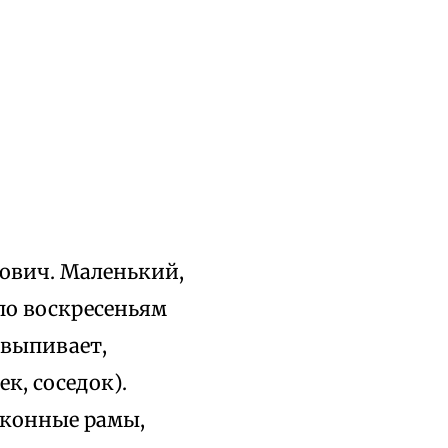
фович. Маленький,
по воскресеньям
 выпивает,
к, соседок).
оконные рамы,