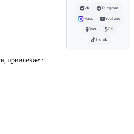
VK
Telegram
Макс
YouTube
Дзен
OK
TikTok
я, привлекает