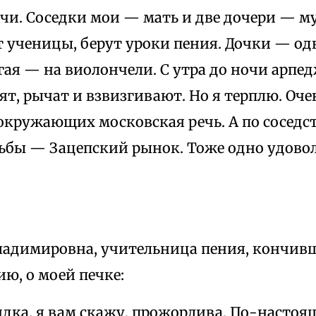
чи. Соседки мои — мать и две дочери — м
 ученицы, берут уроки пения. Дочки — одн
гая — на виолончели. С утра до ночи арпе
ят, рычат и взвизгивают. Но я терплю. Оче
 окружающих московская речь. А по соседст
ьбы — Зацепский рынок. Тоже одно удовол
ладимировна, учительница пения, кончив
ю, о моей печке:
дка, я вам скажу, прожорлива. По-настоя