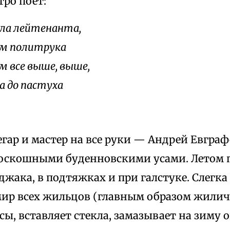
ро поет:
ла лейтенанта,
м политрука
м все выше, выше,
а до пастуха
гар и мастер на все руки — Андрей Евгра
роскошными буденновскими усами. Летом 
джака, в подтяжках и при галстуке. Слегка
ир всех жильцов (главным образом жиличе
ы, вставляет стекла, замазывает на зиму 