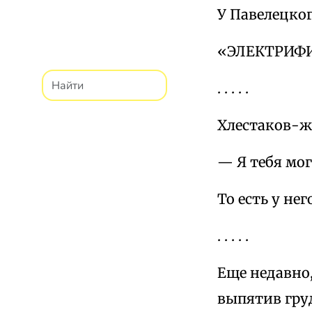
У Павелецког
«ЭЛЕКТРИФ
. . . . .
Хлестаков-ж
— Я тебя мог
То есть у не
. . . . .
Еще недавно,
выпятив груд