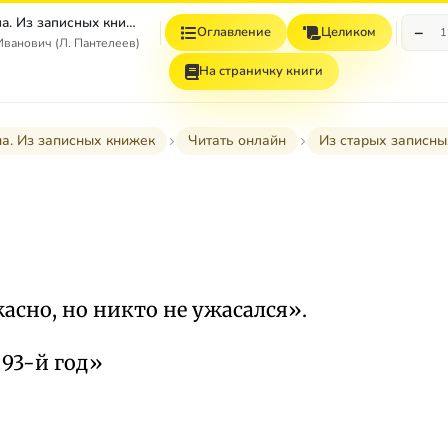
Том 4. Наша Маша. Из записных книжек
−
Оглавление
Целиком
1
ванович (Л. Пантелеев)
На страничку книги
. Из записных книжек
Читать онлайн
Из старых записны
асно, но никто не ужасался».
«93-й год»