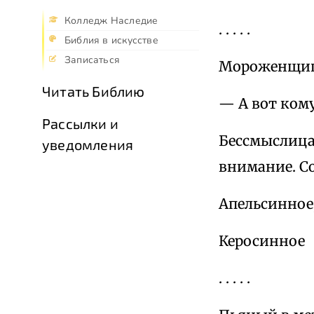
Колледж Наследие
. . . . .
Библия в искусстве
Записаться
Мороженщиц
Читать Библию
— А вот кому
Рассылки и
Бессмыслица?
уведомления
внимание. С
Апельсинное
Керосинное
. . . . .