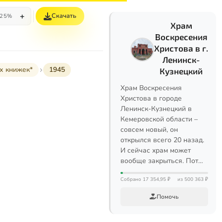
+
Скачать
25%
Храм
Воскресения
Христова в г.
Ленинск-
х книжек*
1945
Кузнецкий
Храм Воскресения
Христова в городе
Ленинск-Кузнецкий в
Кемеровской области –
совсем новый, он
открылся всего 20 назад.
И сейчас храм может
вообще закрыться. Пот…
Собрано 17 354,95 ₽
из 500 363 ₽
Помочь