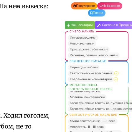
На нем вывеска:
Популярное
Избранное
Позже
Наш лекторий
Сделано в Предан
С ЧЕГО НАЧАТЬ
Интересующимся
Новоначальным
Приходским работникам
Регентам, певчим, клирошанам
СВЯЩЕННОЕ ПИСАНИЕ
Переводы Библии
Святоотеческие толкования
Современные комментарии
МОЛИТВОСЛОВЫ.
БОГОСЛУЖЕБНЫЕ ТЕКСТЫ
Молитвы по-русски
Молитвы по-славянски
Богослужебные тексты на русском язык
Богослужебные тексты на церковнослав
. Ходил гоголем,
СВЯТООТЕЧЕСКОЕ НАСЛЕДИЕ
Мужи апостольские. I—II века
бом, не то
Апологеты. II—III века