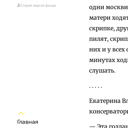
Старая версия фонда
одни москви
матери ходят
скрипке, дру
пилят, скрип
них и у всех
минутах ход
слушать.
. . . . .
Екатерина В
консерватори
Главная
— Эта голлан