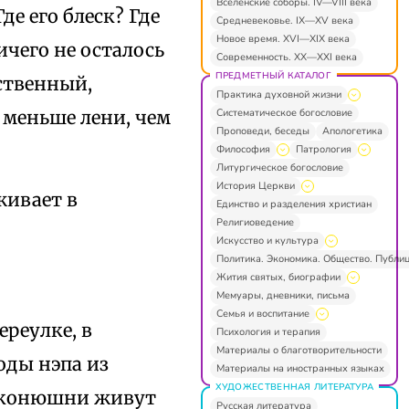
Вселенские соборы. IV—VIII века
де его блеск? Где
Средневековье. IX—XV века
Новое время. XVI—XIX века
ичего не осталось
Современность. XX—XXI века
ПРЕДМЕТНЫЙ КАТАЛОГ
рственный,
Практика духовной жизни
Систематическое богословие
 меньше лени, чем
Проповеди, беседы
Апологетика
Философия
Патрология
Литургическое богословие
История Церкви
оживает в
Единство и разделения христиан
Религиоведение
Искусство и культура
Политика. Экономика. Общество. Публи
Жития святых, биографии
Мемуары, дневники, письма
Семья и воспитание
реулке, в
Психология и терапия
Материалы о благотворительности
оды нэпа из
Материалы на иностранных языках
ХУДОЖЕСТВЕННАЯ ЛИТЕРАТУРА
й конюшни живут
Русская литература