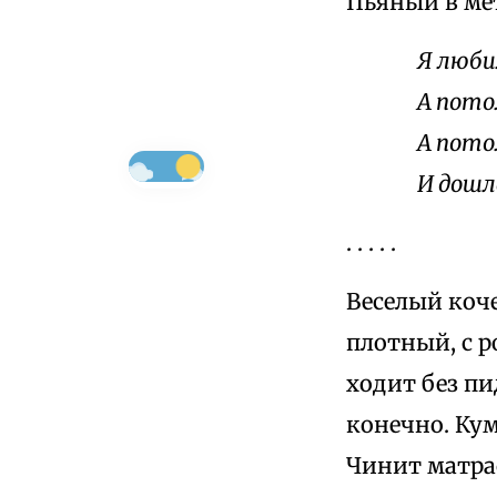
Пьяный в мет
Я люби
А пото
А пото
И дошл
. . . . .
Веселый коче
плотный, с 
ходит без пи
конечно. Кум
Чинит матрас