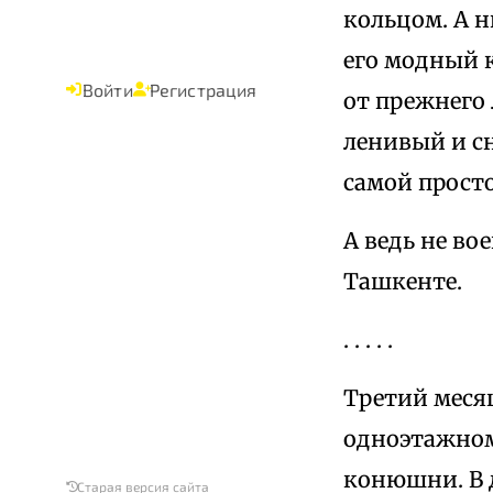
кольцом. А н
его модный к
Войти
Регистрация
от прежнего 
ленивый и сн
самой просто
А ведь не во
Ташкенте.
. . . . .
Третий месяц
одноэтажном
конюшни. В 
Старая версия сайта