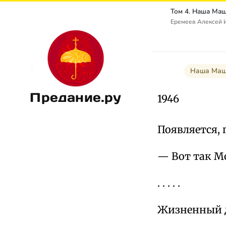
Еремеев Алексей И
Наша Маша
Предание.ру
1946
Появляется, 
— Вот так Мо
. . . . .
Жизненный де