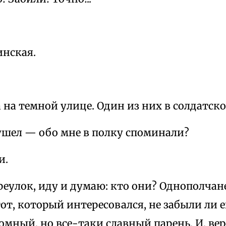
нская.
 на темной улице. Один из них в солдатск
 ушел — обо мне в полку споминали?
и.
реулок, иду и думаю: кто они? Однополчане
от, который интересовался, не забыли ли е
омный, но все-таки славный парень. И, вер