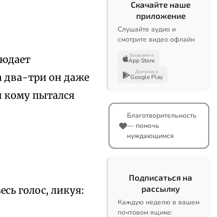
Скачайте наше
приложение
Слушайте аудио и
смотрите видео офлайн
Загрузите в
людает
App Store
Доступно в
 два-три он даже
Google Play
и кому пытался
Благотворительность
— помочь
нуждающимся
Подписаться на
рассылку
сь голос, ликуя:
Каждую неделю в вашем
почтовом ящике: