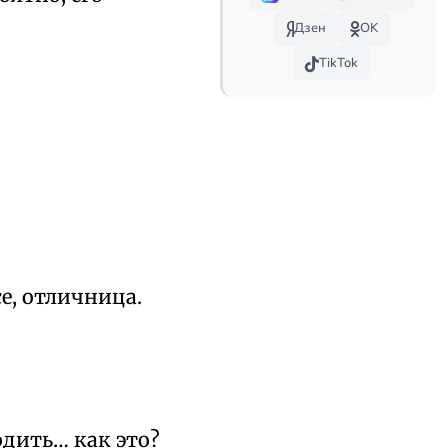
Дзен
OK
TikTok
е, отличница.
дить… как это?