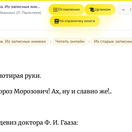
Том 4. Наша Маша. Из записных книжек
−
Оглавление
Целиком
1
ванович (Л. Пантелеев)
На страничку книги
. Из записных книжек
Читать онлайн
Из старых записны
потирая руки.
роз Морозович! Ах, ну и славно же!..
виз доктора Ф. И. Гааза: