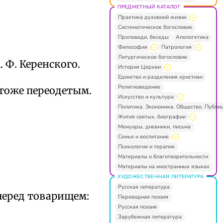
ПРЕДМЕТНЫЙ КАТАЛОГ
Практика духовной жизни
Систематическое богословие
Проповеди, беседы
Апологетика
Философия
Патрология
Литургическое богословие
. Ф. Керенского.
История Церкви
Единство и разделения христиан
Религиоведение
тоже переодетым.
Искусство и культура
Политика. Экономика. Общество. Публи
Жития святых, биографии
Мемуары, дневники, письма
Семья и воспитание
Психология и терапия
Материалы о благотворительности
Материалы на иностранных языках
ХУДОЖЕСТВЕННАЯ ЛИТЕРАТУРА
Русская литература
перед товарищем:
Переводная поэзия
Русская поэзия
Зарубежная литература