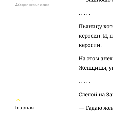
Старая версия фонда
. . . . .
Пьяницу хоте
керосин. И, 
керосин.
На этом ане
Женщины, ув
. . . . .
Слепой на За
Главная
— Гадаю жен