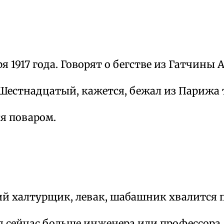
я 1917 года. Говорят о бегстве из Гатчины А
естнадцатый, кажется, бежал из Парижа 
я поваром.
 халтурщик, левак, шабашник хвалится 
 сейчас больше инженера или профессора.