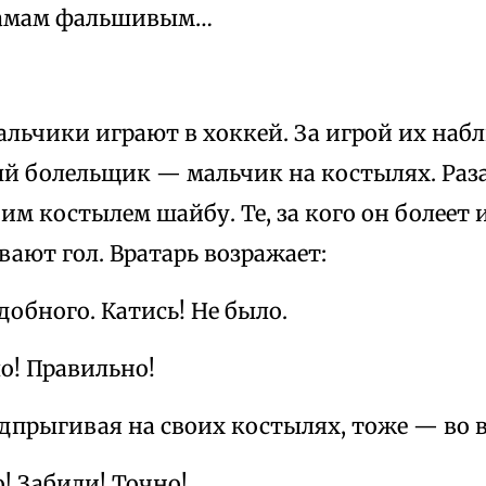
дамам фальшивым…
альчики играют в хоккей. За игрой их наб
й болельщик — мальчик на костылях. Раза
им костылем шайбу. Те, за кого он болеет 
вают гол. Вратарь возражает:
обного. Катись! Не было.
о! Правильно!
дпрыгивая на своих костылях, тоже — во ве
 Забили! Точно!..