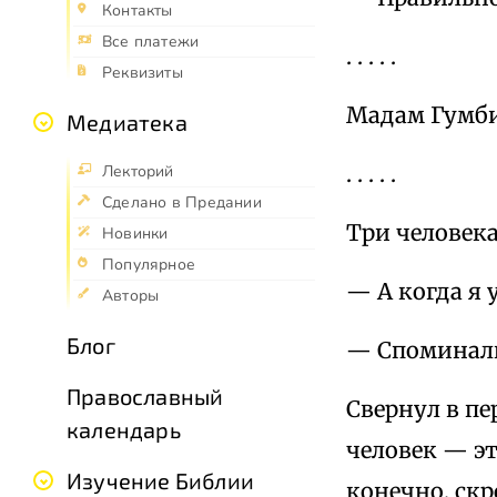
Контакты
Все платежи
. . . . .
Реквизиты
Мадам Гумби
Медиатека
. . . . .
Лекторий
Сделано в Предании
Три человека
Новинки
Популярное
— А когда я
Авторы
Блог
— Споминал
Православный
Свернул в пе
календарь
человек — эт
Изучение Библии
конечно, скр