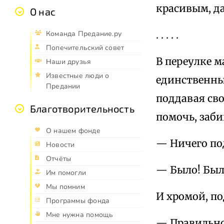
красивым, 
О нас
. . . . .
Команда Предание.ру
Попечительский совет
В переулке м
Наши друзья
Известные люди о
единственны
Предании
поддавая сво
Благотворительность
помочь, заби
О нашем фонде
— Ничего под
Новости
Отчёты
— Было! Был
Им помогли
Мы помним
И хромой, по
Программы фонда
Мне нужна помощь
— Правильно!