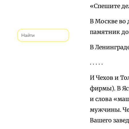
«Спешите де
В Москве во
памятник до
В Ленинграде
. . . . .
И Чехов и Т
фирмы). В Яс
и слова «ма
мужчины. Чех
Вашего заве