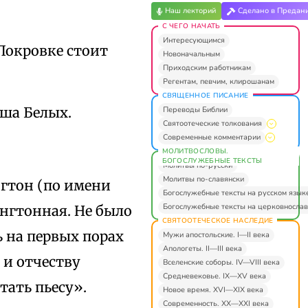
Наш лекторий
Сделано в Предан
С ЧЕГО НАЧАТЬ
Интересующимся
Покровке стоит
Новоначальным
Приходским работникам
Регентам, певчим, клирошанам
СВЯЩЕННОЕ ПИСАНИЕ
иша Белых.
Переводы Библии
Святоотеческие толкования
Современные комментарии
МОЛИТВОСЛОВЫ.
БОГОСЛУЖЕБНЫЕ ТЕКСТЫ
Молитвы по-русски
Молитвы по-славянски
гтон (по имени
Богослужебные тексты на русском язык
Богослужебные тексты на церковнослав
ингтонная. Не было
СВЯТООТЕЧЕСКОЕ НАСЛЕДИЕ
 на первых порах
Мужи апостольские. I—II века
Апологеты. II—III века
 и отчеству
Вселенские соборы. IV—VIII века
Средневековье. IX—XV века
тать пьесу».
Новое время. XVI—XIX века
Современность. XX—XXI века