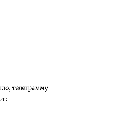
ыло, телеграмму
ют: