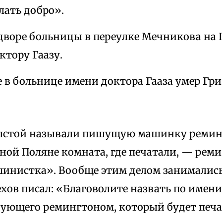
лать добро».
 дворе больницы в переулке Мечникова на 
ктору Гаазу.
 в больнице имени доктора Гааза умер Гр
олстой называли пишущую машинку ремин
ной Поляне комната, где печатали, — рем
шинистка». Вообще этим делом занимались
ов писал: «Благоволите назвать по имени
дующего ремингтоном, который будет печа