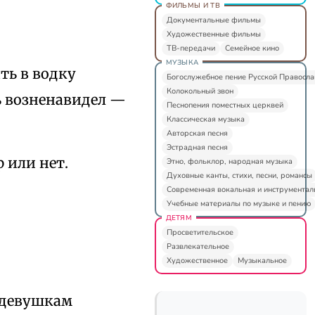
ФИЛЬМЫ И ТВ
Документальные фильмы
Художественные фильмы
ТВ-передачи
Семейное кино
МУЗЫКА
ть в водку
Богослужебное пение Русской Правосл
Колокольный звон
нь возненавидел —
Песнопения поместных церквей
Классическая музыка
Авторская песня
Эстрадная песня
 или нет.
Этно, фольклор, народная музыка
Духовные канты, стихи, песни, романсы
Современная вокальная и инструментал
Учебные материалы по музыке и пению
ДЕТЯМ
Просветительское
Развлекательное
Художественное
Музыкальное
 девушкам