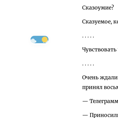
Сказоумие?
Сказуемое, к
. . . . .
Чувствовать 
. . . . .
Очень ждали 
принял вось
— Телеграмм
— Приносил