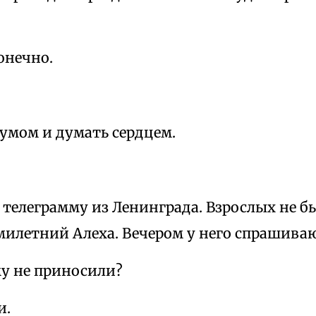
онечно.
умом и думать сердцем.
телеграмму из Ленинграда. Взрослых не б
милетний Алеха. Вечером у него спрашива
у не приносили?
и.