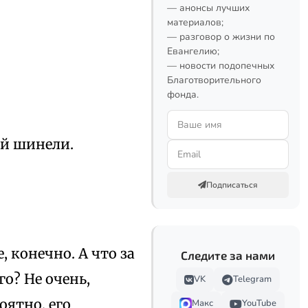
— анонсы лучших
материалов;
— разговор о жизни по
Евангелию;
— новости подопечных
Благотворительного
фонда.
ой шинели.
Подписаться
, конечно. А что за
Следите за нами
го? Не очень,
VK
Telegram
оятно, его
Макс
YouTube