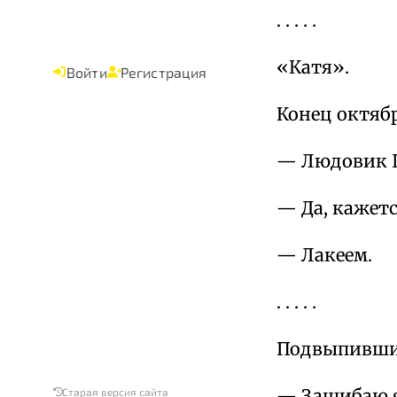
. . . . .
«Катя».
Войти
Регистрация
Конец октябр
— Людовик Ш
— Да, кажетс
— Лакеем.
. . . . .
Подвыпивший
— Зашибаю я
Старая версия сайта