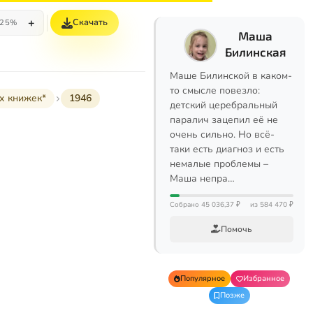
+
Скачать
25%
Маша
Билинская
Маше Билинской в каком-
то смысле повезло:
х книжек*
1946
детский церебральный
паралич зацепил её не
очень сильно. Но всё-
таки есть диагноз и есть
немалые проблемы –
Маша непра…
Собрано 45 036,37 ₽
из 584 470 ₽
Помочь
Популярное
Избранное
Позже