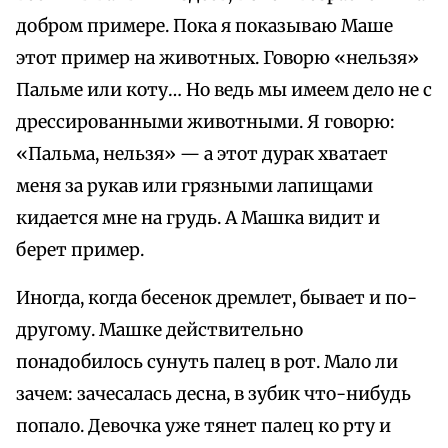
добром примере. Пока я показываю Маше
этот пример на животных. Говорю «нельзя»
Пальме или коту… Но ведь мы имеем дело не с
дрессированными животными. Я говорю:
«Пальма, нельзя» — а этот дурак хватает
меня за рукав или грязными лапищами
кидается мне на грудь. А Машка видит и
берет пример.
Иногда, когда бесенок дремлет, бывает и по-
другому. Машке действительно
понадобилось сунуть палец в рот. Мало ли
зачем: зачесалась десна, в зубик что-нибудь
попало. Девочка уже тянет палец ко рту и