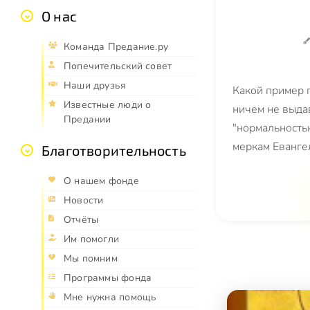
О нас
Команда Предание.ру
Попечительский совет
Наши друзья
Какой пример п
Известные люди о
ничем не выда
Предании
"нормальностью
меркам Еванге
Благотворительность
О нашем фонде
Новости
Отчёты
Им помогли
Мы помним
Программы фонда
Мне нужна помощь