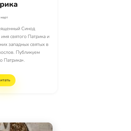
рика
 март
Священный Синод
 имя святого Патрика и
них западных святых в
вослов. Публикуем
о Патрика».
итать