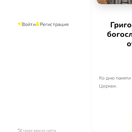
Григо
Войти
Регистрация
богос
о
Ко дню памяти
Церкви.
Старая версия сайта