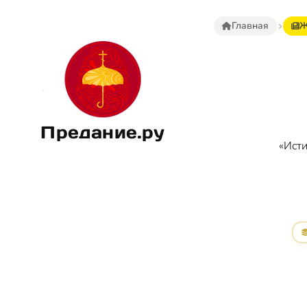
Главная
Ж
Предание.ру
«Исти