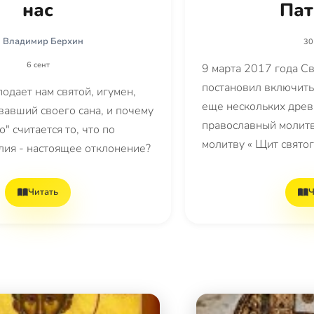
нас
Пат
Владимир Берхин
30
6 сент
9 марта 2017 года 
постановил включить
одает нам святой, игумен,
еще нескольких древ
вавший своего сана, и почему
православный молит
" считается то, что по
молитву « Щит святог
лия - настоящее отклонение?
Читать
Ч