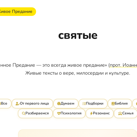
ивое Предание
святые
нное Предание — это всегда живое предание» (
прот. Иоан
Живые тексты о вере, милосердии и культуре.
Все
От первого лица
Думаем
Подборки
Библия
Разбираемся
Психология
Резонанс
Семья