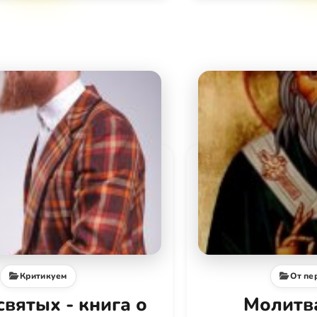
Критикуем
От пе
вятых - книга о
Молитва