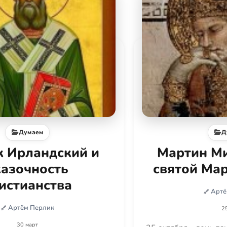
Думаем
Д
к Ирландский и
Мартин Ми
казочность
святой Мар
истианства
Артё
Артём Перлик
2
30 март