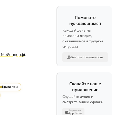
Помогите
нуждающимся
Каждый день мы
помогаем людям,
оказавшимся в трудной
ситуации
н Мейендорф
).
Благотворительность
Скачайте наше
Критикуем
приложение
Слушайте аудио и
смотрите видео офлайн
Загрузите в
App Store