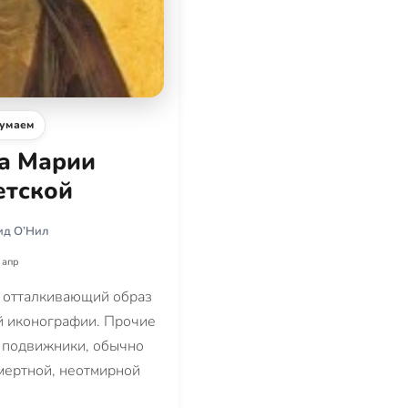
умаем
а Марии
етской
ид О’Нил
 апр
й отталкивающий образ
й иконографии. Прочие
е подвижники, обычно
смертной, неотмирной