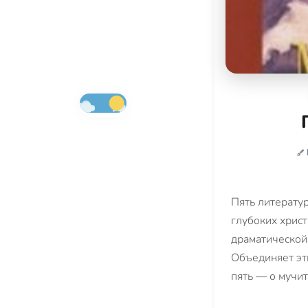
Пять литерату
глубоких хрис
драматической
Объединяет эти
пять — о мучит