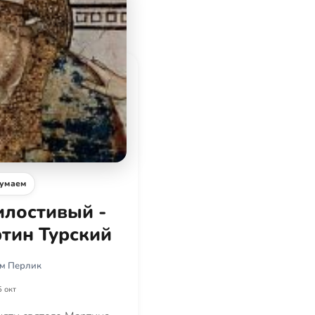
умаем
лостивый -
тин Турский
м Перлик
5 окт