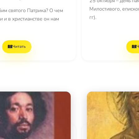
25 октября – день па
Милостивого, еписко
им святого Патрика? О чем
гг).
 и в христианстве он нам
Читать
Ч