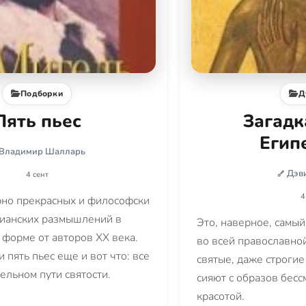
Подборки
Д
Пять пьес
Загадк
Егип
Владимир Шалларь
Дэв
4 сент
4
рно прекрасных и философски
тианских размышлений в
Это, наверное, самы
 форме от авторов XX века.
во всей православно
 пять пьес еще и вот что: все
святые, даже строги
ельном пути святости.
сияют с образов бес
красотой.