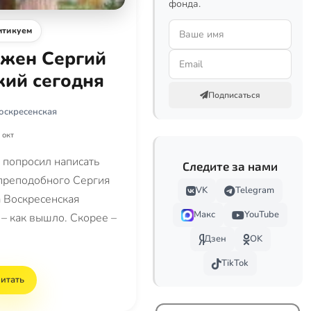
фонда.
итикуем
ужен Сергий
ий сегодня
Подписаться
оскресенская
 окт
 попросил написать
Следите за нами
 преподобного Сергия
VK
Telegram
 Воскресенская
Макс
YouTube
– как вышло. Скорее –
Дзен
OK
TikTok
итать