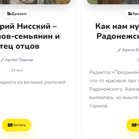
Думаем
Кр
рий Нисский –
Как нам н
лов-семьянин и
Радонежск
тец отцов
Арина В
Артём Перлик
7
22 янв
Редактор «Предания»
что-то красивое про
 одного из великих учителей
Радонежского. Арина
вызвалась, но вышло 
горькое.
Читать
Ч