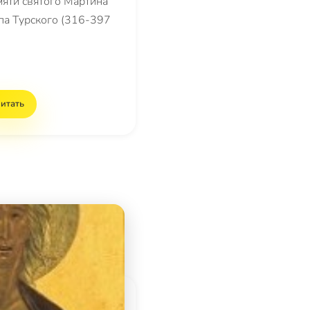
мяти святого Мартина
па Турского (316-397
итать