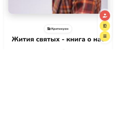
Критикуем
Жития святых - книга о нас
Владимир Берхин
6 сент
Какой пример подает нам святой, игумен,
ничем не выдававший своего сана, и почему
"нормальностью" считается то, что по меркам
Евангелия - настоящее отклонение?
Читать