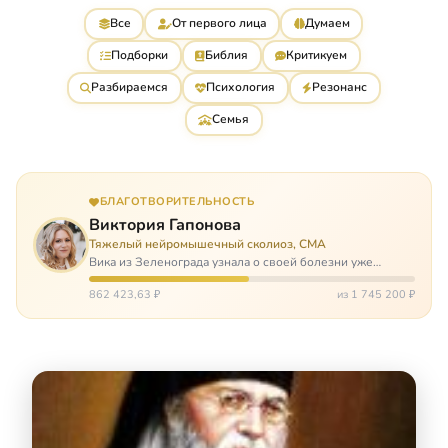
Все
От первого лица
Думаем
Подборки
Библия
Критикуем
Разбираемся
Психология
Резонанс
Семья
БЛАГОТВОРИТЕЛЬНОСТЬ
Виктория Гапонова
Тяжелый нейромышечный сколиоз, СМА
Вика из Зеленограда узнала о своей болезни уже
будучи в сознательном возрасте. Ей пришлось
привыкать к инвалидной коляске и сильнейшему
862 423,63 ₽
из 1 745 200 ₽
сколиозу, постоянным болям и растущей беспом…