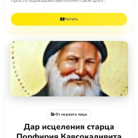
просто образцово выполнял свой долг.
Читать
От первого лица
Дар исцеления старца
Порфирия Кавсокаливита