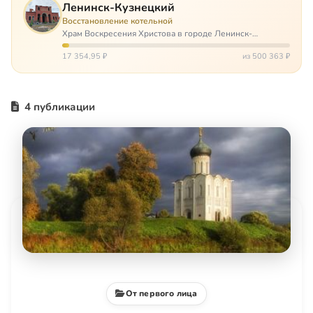
Ленинск-Кузнецкий
Восстановление котельной
Храм Воскресения Христова в городе Ленинск-
Кузнецкий в Кемеровской области – совсем новый, он
открылся всего 20 назад. И сейчас храм может вообще
17 354,95 ₽
из 500 363 ₽
закрыться. Потому что это Сибирь,…
4 публикации
От первого лица