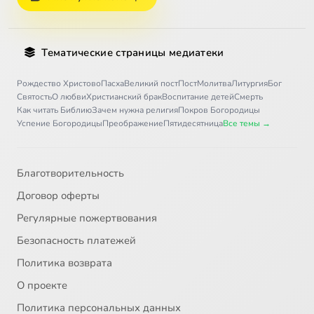
Тематические страницы медиатеки
Рождество Христово
Пасха
Великий пост
Пост
Молитва
Литургия
Бог
Святость
О любви
Христианский брак
Воспитание детей
Смерть
Как читать Библию
Зачем нужна религия
Покров Богородицы
Успение Богородицы
Преображение
Пятидесятница
Все темы →
Благотворительность
Договор оферты
Регулярные пожертвования
Безопасность платежей
Политика возврата
О проекте
Политика персональных данных