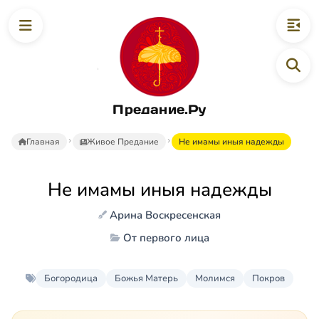
Предание.Ру
Главная
Живое Предание
Не имамы иныя надежды
Не имамы иныя надежды
Арина Воскресенская
От первого лица
Богородица
Божья Матерь
Молимся
Покров