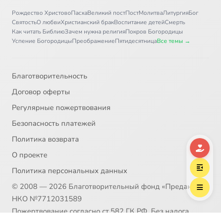
Рождество Христово
Пасха
Великий пост
Пост
Молитва
Литургия
Бог
Святость
О любви
Христианский брак
Воспитание детей
Смерть
Как читать Библию
Зачем нужна религия
Покров Богородицы
Успение Богородицы
Преображение
Пятидесятница
Все темы →
Благотворительность
Договор оферты
Регулярные пожертвования
Безопасность платежей
Политика возврата
О проекте
Политика персональных данных
© 2008 — 2026 Благотворительный фонд «Предание»
НКО №7712031589
Пожертвование согласно ст.582 ГК РФ. Без налога