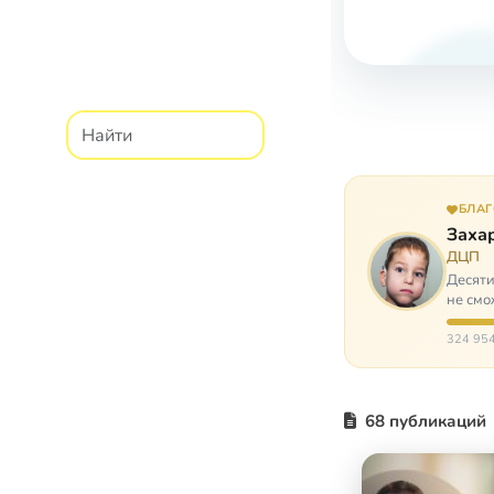
БЛА
Заха
ДЦП
Десяти
не смо
реаби
324 954
68 публикаций