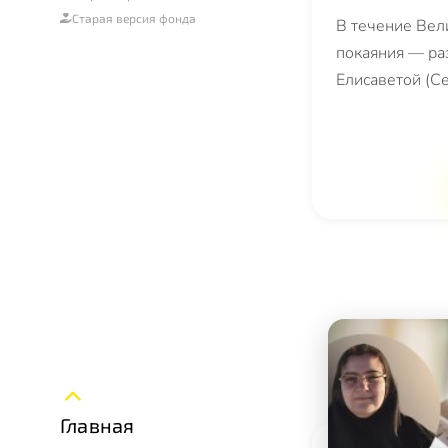
Старая версия фонда
В течение Вел
покаяния — ра
Елисаветой (С
Главная