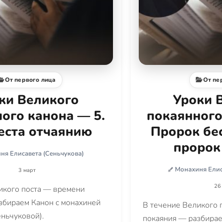
От первого лица
От пе
ки Великого
Уроки 
ого канона — 5.
покаянного
еста отчаянию
Пророк бе
пророк
ня Елисавета (Сеньчукова)
Монахиня Елис
3 март
26
икого поста — времени
збираем Канон с монахиней
В течение Великого 
еньчуковой).
покаяния — разбирае