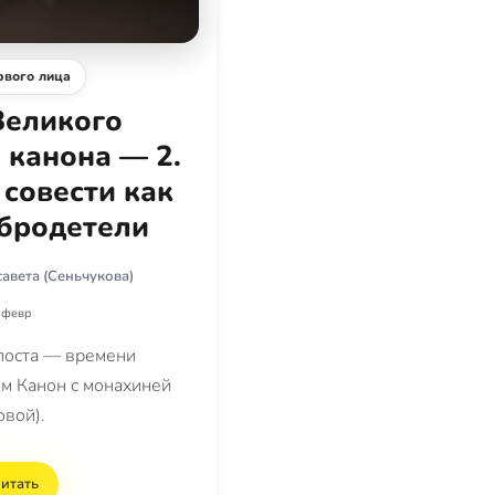
рвого лица
Великого
 канона — 2.
совести как
обродетели
авета (Сеньчукова)
 февр
поста — времени
м Канон с монахиней
овой).
итать