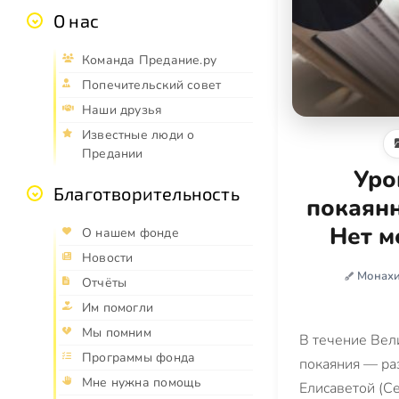
О нас
Команда Предание.ру
Попечительский совет
Наши друзья
Известные люди о
Предании
Уро
Благотворительность
покаянн
Нет м
О нашем фонде
Новости
Монахи
Отчёты
Им помогли
Мы помним
В течение Вел
Программы фонда
покаяния — ра
Мне нужна помощь
Елисаветой (С