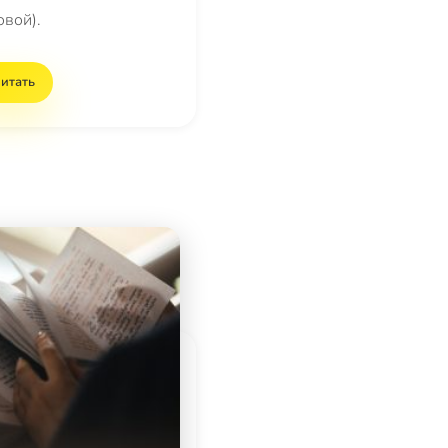
овой).
итать