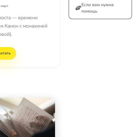
Если вам нужна
 март
помощь
поста — времени
м Канон с монахиней
овой).
итать