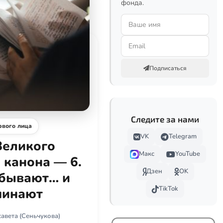
фонда.
Подписаться
Следите за нами
рвого лица
VK
Telegram
Великого
Макс
YouTube
 канона — 6.
Дзен
OK
абывают… и
TikTok
минают
авета (Сеньчукова)