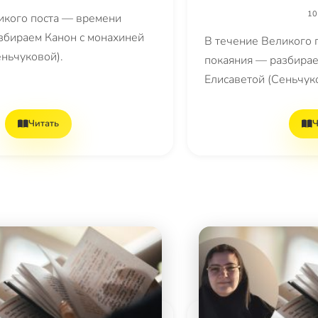
10
икого поста — времени
збираем Канон с монахиней
В течение Великого 
еньчуковой).
покаяния — разбирае
Елисаветой (Сеньчук
Читать
Ч