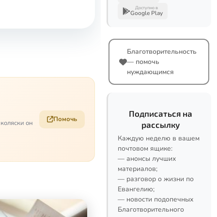
Доступно в
Google Play
Благотворительность
— помочь
нуждающимся
Подписаться на
Помочь
 коляски он
рассылку
Каждую неделю в вашем
почтовом ящике:
— анонсы лучших
материалов;
— разговор о жизни по
Евангелию;
— новости подопечных
Благотворительного