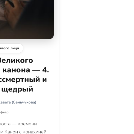
рвого лица
Великого
 канона — 4.
ссмертный и
 щедрый
авета (Сеньчукова)
 февр
поста — времени
м Канон с монахиней