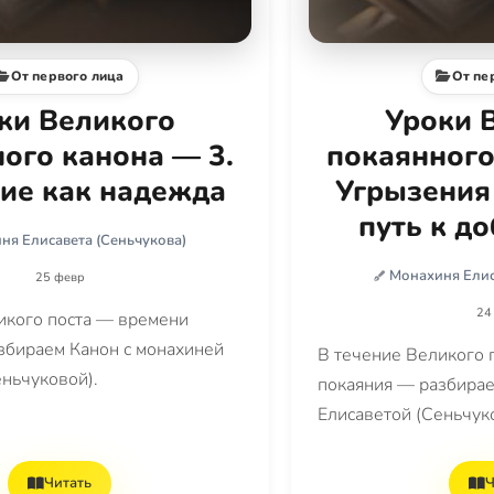
От первого лица
От пе
ки Великого
Уроки 
ого канона — 3.
покаянного
ие как надежда
Угрызения 
путь к д
ня Елисавета (Сеньчукова)
Монахиня Елис
25 февр
24
икого поста — времени
збираем Канон с монахиней
В течение Великого 
еньчуковой).
покаяния — разбирае
Елисаветой (Сеньчук
Читать
Ч