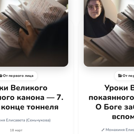
От первого лица
От пе
ки Великого
Уроки 
ого канона — 7.
покаянного
 конце тоннеля
О Боге з
вспо
ня Елисавета (Сеньчукова)
Монахиня Елис
18 март