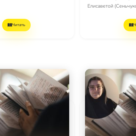
Елисаветой (Сеньчук
Читать
Ч