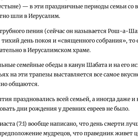
устыне) — в эти праздничные периоды семьи со 
тно шли в Иерусалим.
трубного пения (сейчас он называется Рош-а-Ша
 тихий день покоя и «священного собрания», то
ательно в Иерусалимском храме.
ные семейные обеды в канун Шабата и на его исх
ях на эти трапезы выставляется все самое вкусн
йно общаются.
ытия праздновались всей семьей, а иногда даже и
овать дни рождения у древних евреев не было.
иаста (7:1) вообще написано, что день смерти лу
 предположение мудрецов, что праведник живет це