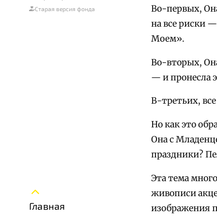
Во-первых, Она
Старая версия фонда
на все риски —
Моем».
Во-вторых, Он
— и пронесла э
В-третьих, все
Но как это об
Она с Младенц
праздники? Пе
Эта тема мног
живописи акце
Главная
изображения пе