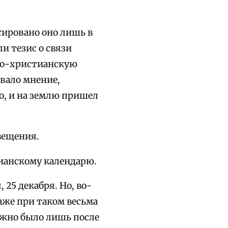
сировано оно лишь в
ли тезис о связи
део-христианскую
овало мнение,
но, и на землю пришел
овещения.
лианскому календарю.
25 декабря. Но, во-
даже при таком весьма
ожно было лишь после