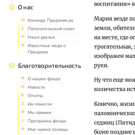
воспитании» в
О нас
Мария везде п
Команда Предание.ру
земли, обител
Попечительский совет
на месте, где 
Наши друзья
Известные люди о
трогательная,
Предании
изображен мал
Благотворительность
руки.
О нашем фонде
Ну что еще мо
Новости
количества ис
Отчёты
Конечно, жизн
Им помогли
Мы помним
паломнических
Программы фонда
седмиц (Пятид
Мне нужна помощь
более позднее