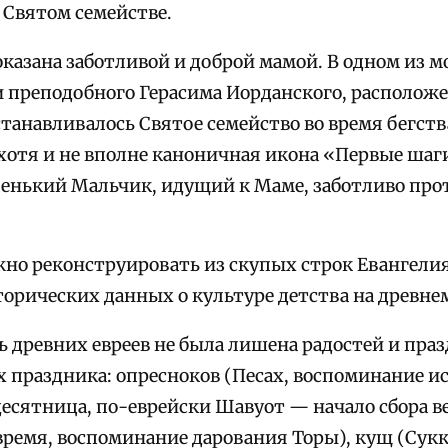
 Святом семействе.
оказана заботливой и доброй мамой. В одном из 
и преподобного Герасима Иорданского, расположе
останавливалось Святое семейство во время бегства
 хотя и не вполне каноничная икона «Первые шаг
енький Мальчик, идущий к Маме, заботливо пр
жно реконструировать из скупых строк Евангелия
торических данных о культуре детства на древн
ь древних евреев не была лишена радостей и пра
 праздника: опресноков (Песах, воспоминание ис
есятница, по-еврейски Шавуот — начало сбора ве
 время, воспоминание дарования Торы), кущ (Су