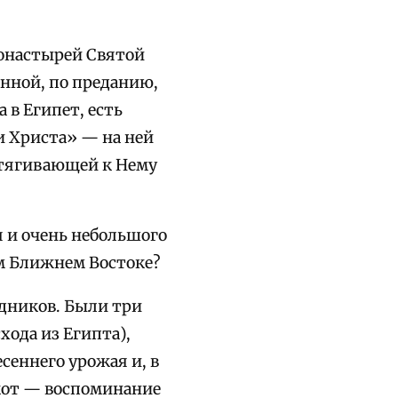
монастырей Святой
нной, по преданию,
 в Египет, есть
и Христа» — на ней
отягивающей к Нему
 и очень небольшого
ем Ближнем Востоке?
здников. Были три
хода из Египта),
сеннего урожая и, в
ккот — воспоминание