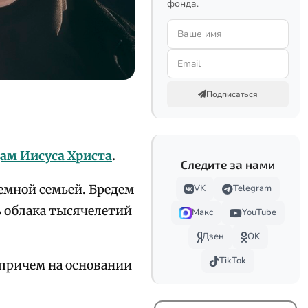
фонда.
Подписаться
ам Иисуса Христа
.
Следите за нами
емной семьей. Бредем
VK
Telegram
ь облака тысячелетий
Макс
YouTube
Дзен
OK
TikTok
 причем на основании