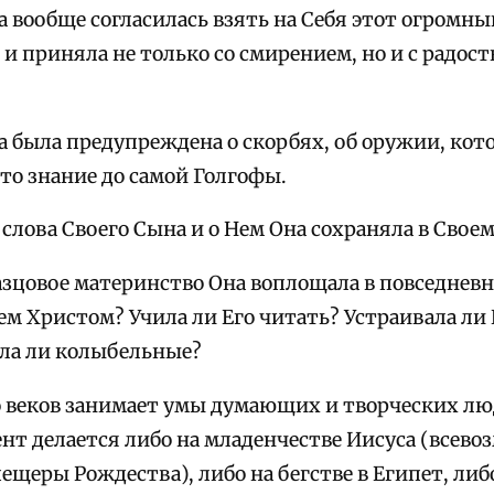
 вообще согласилась взять на Себя этот огромны
 и приняла не только со смирением, но и с радост
а была предупреждена о скорбях, об оружии, кот
то знание до самой Голгофы.
 слова Своего Сына и о Нем Она сохраняла в Своем
разцовое материнство Она воплощала в повседнев
ем Христом? Учила ли Его читать? Устраивала ли
ла ли колыбельные?
о веков занимает умы думающих и творческих лю
нт делается либо на младенчестве Иисуса (всев
щеры Рождества), либо на бегстве в Египет, либ