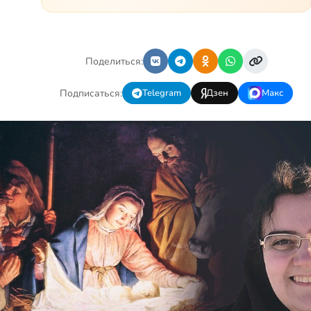
младенчестве менингита, но
его положение осложняется
эпилепсией, с которой
долгое время была
невозмож…
Поделиться:
Подписаться:
Telegram
Дзен
Макс