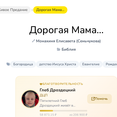
ивое Предание
Дорогая Мама...
Дорогая Мама...
Монахиня Елисавета (Сеньчукова)
Библия
Богородица
детство Иисуса Христа
Евангелие
Рожде
БЛАГОТВОРИТЕЛЬНОСТЬ
Глеб Дроздецкий
ДЦП
Помочь
Пятилетний Глеб
Дроздецкий живёт в
Иркутске. У Глеба ДЦП из-за
перенесённого в
58 873,15 ₽
из 206 900 ₽