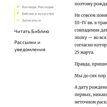
поэтому рождае
Колледж Наследие
Библия в искусстве
Не совсем поня
Записаться
III–IV вв. в тр
совпадения да
Читать Библию
эпоху — во вся
Рассылки и
согласно котор
уведомления
25 марта.
Правда, пришес
Мы до сих пор
А дату рождени
первых, никаки
неточном раск