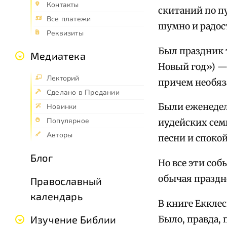
Контакты
скитаний по п
Все платежи
шумно и радос
Реквизиты
Был праздник 
Медиатека
Новый год») —
Лекторий
причем необяз
Сделано в Предании
Были еженедель
Новинки
Популярное
иудейских семь
Авторы
песни и споко
Блог
Но все эти соб
обычая праздн
Православный
календарь
В книге Екклес
Изучение Библии
Было, правда,