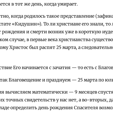
тся в тот же день, когда умирает.
тно, когда родилось такое представление (зафик
актате «Кидушин»). То ли христиане его знали, то 
т рождения и смерти возник уже в короткую иу
ком случае, в первые века христианства существ
ому Христос был распят 25 марта, а следователь
твие Его начинается с зачатия — то есть с Благ
 так Благовещение и празднуем — 25 марта по ю
я вычисляем математически — 9 месяцев спустя, 
х точных свидетельств у нас нет, а во-вторых, 
ладе определить день рождения Спасителя возм