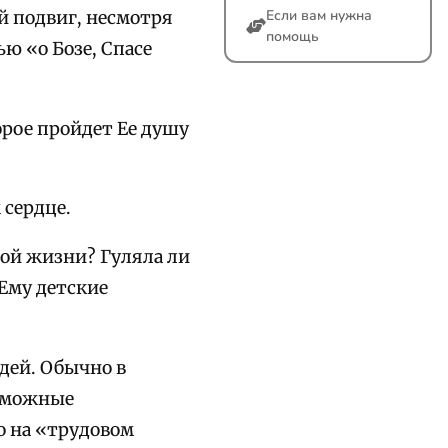
Если вам нужна
й подвиг, несмотря
помощь
ью «о Бозе, Спасе
орое пройдет Ее душу
 сердце.
ной жизни? Гуляла ли
 Ему детские
дей. Обычно в
озможные
о на «трудовом