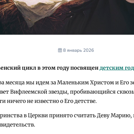
8 январь 2026
енский цикл в этом году посвящен
детским год
ра месяца мы идем за Маленьким Христом и Его з
 свет Вифлеемской звезды, пробивающийся сквоз
и ничего не известно о Его детстве.
ринства в Церкви принято считать Деву Марию,
свидетельств.