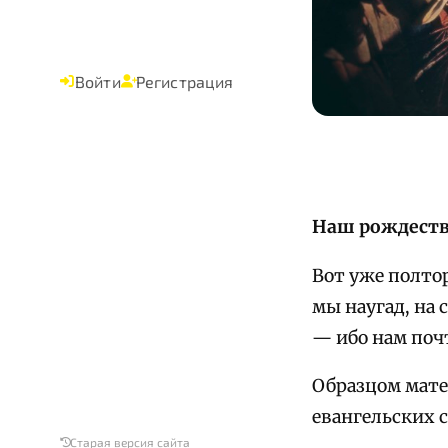
Войти
Регистрация
Наш рождеств
Вот уже полто
мы наугад, на
— ибо нам почт
Образцом мате
евангельских 
Старая версия сайта