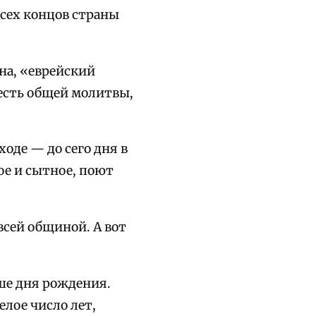
всех концов страны
на, «еврейский
 есть общей молитвы,
оде — до сего дня в
ое и сытное, поют
 всей общиной. А вот
чше дня рождения.
лое число лет,