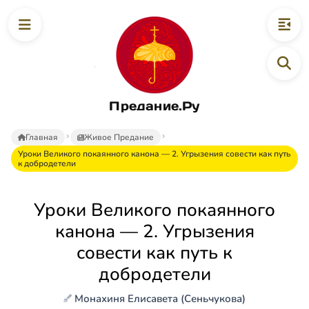
Предание.Ру
Главная
Живое Предание
Уроки Великого покаянного канона — 2. Угрызения совести как путь
к добродетели
Уроки Великого покаянного
канона — 2. Угрызения
совести как путь к
добродетели
Монахиня Елисавета (Сеньчукова)