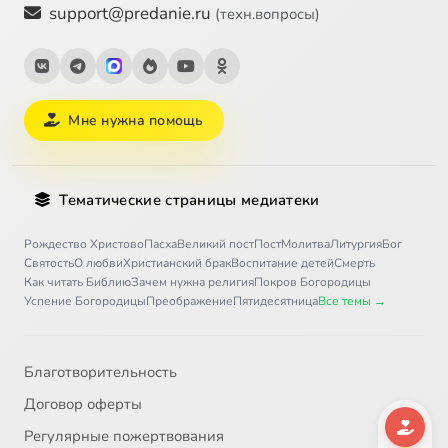
support@predanie.ru
(техн.вопросы)
Мне нужна помощь
Тематические страницы медиатеки
Рождество Христово
Пасха
Великий пост
Пост
Молитва
Литургия
Бог
Святость
О любви
Христианский брак
Воспитание детей
Смерть
Как читать Библию
Зачем нужна религия
Покров Богородицы
Успение Богородицы
Преображение
Пятидесятница
Все темы →
Благотворительность
Договор оферты
Регулярные пожертвования