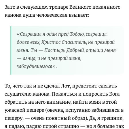
Зато в следующем тропаре Великого покаянного
канона душа человеческая взывает:
«
Согрешил я один пред Тобою, согрешил
более всех, Христос Спаситель, не презирай
меня. Ты — Пастырь Добрый, отыщи меня
— агнца, и не презирай меня,
заблудившегося».
То, чего так и не сделал Лот, предстоит сделать
слушателю канона. Покаяться и попросить Бога
обратить на него внимание, найти меня в этой
ужасной пещере (овечка, испуганно забившаяся в
пещеру, — очень понятный образ). Да, я грешник,
я падаю, падаю порой страшно — но я больше так