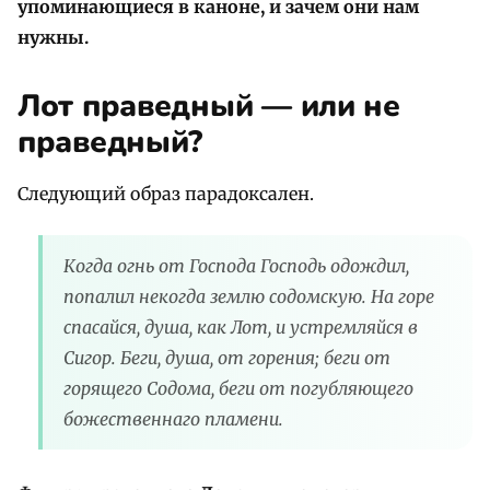
упоминающиеся в каноне, и зачем они нам
нужны.
Лот праведный — или не
праведный?
Следующий образ парадоксален.
Когда огнь от Господа Господь одождил,
попалил некогда землю содомскую. На горе
спасайся, душа, как Лот, и устремляйся в
Сигор. Беги, душа, от горения; беги от
горящего Содома, беги от погубляющего
божественнаго пламени.