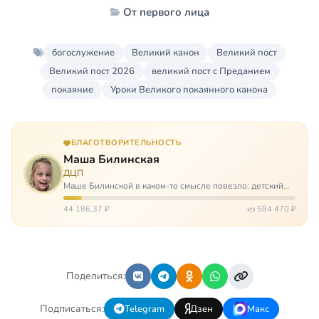
От первого лица
богослужение
Великий канон
Великий пост
Великий пост 2026
великий пост с Преданием
покаяние
Уроки Великого покаянного канона
БЛАГОТВОРИТЕЛЬНОСТЬ
Маша Билинская
ДЦП
Маше Билинской в каком-то смысле повезло: детский
церебральный паралич зацепил её не очень сильно. Но
всё-таки есть диагноз и есть немалые проблемы – Маша
44 186,37 ₽
из 584 470 ₽
неправильно ходит, и от т…
Поделиться:
Подписаться:
Telegram
Дзен
Макс