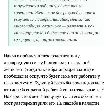
труждаясь и работая, да две жены
сочетает. Жены мне две разумей деяние и
разумение в созерцании: Лию, деяние как
многочадную, Рахиль же — разумение, как
многотрудную, ибо без трудов ни деяние, ни
созерцание, душа, не совершатся.
Иаков влюбился в свою родственницу,
двоюродную сестру
Рахиль
, захотел на ней
жениться (тогда такие браки разрешались) и
пообещал ее отцу, что будет семь лет работать у
него пастухом. Будущий тесть был очень доволен:
кто ж от бесплатной рабочей силы отказывается?
Но через семь лет Иакову аукнулся его обман. На
этот раз перехитрили его. На свадьбе в качестве