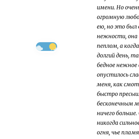
имени. Но очен
огромную любов
ею, но это был 
нежности, она
пеплом, а когд
долгий день, та
бедное нежное 
опустилось сла
меня, как смо
быстро пресыща
бесконечным м
ничего больше.
никогда сильно
огня, чье плам