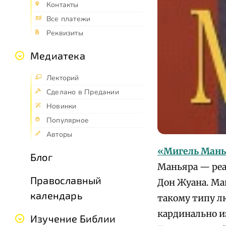
Контакты
Все платежи
Реквизиты
Медиатека
Лекторий
Сделано в Предании
Новинки
Популярное
Авторы
«Мигель Мань
Блог
Маньяра — реа
Православный
Дон Жуана. Ма
календарь
такому типу л
кардинально и
Изучение Библии