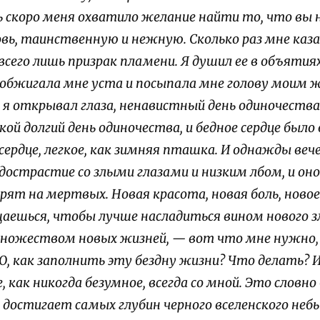
ь скоро меня охватило желание найти то, что вы н
ь, таинственную и нежную. Сколько раз мне казал
всего лишь призрак пламени. Я душил ее в объятиях,
 обжигала мне уста и посыпала мне голову моим 
а я открывал глаза, ненавистный день одиночества 
кой долгий день одиночества, и бедное сердце было в
сердце, легкое, как зимняя пташка. И однажды веч
дострастие со злыми глазами и низким лбом, и оно
трят на мертвых.
Новая красота, новая боль, ново
ешься, чтобы лучше насладиться вином нового зл
ножеством новых жизней, — вот что мне нужно, г
О, как заполнить эту бездну жизни? Что делать?
И
е, как никогда безумное, всегда со мной. Это слов
я достигает самых глубин черного вселенского неб