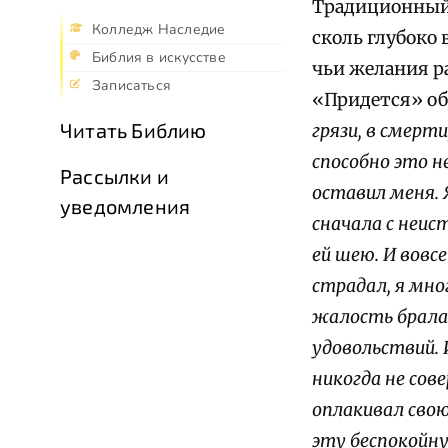
Традиционный 
Колледж Наследие
сколь глубоко
Библия в искусстве
чьи желания р
Записаться
«Придется» об
Читать Библию
грязи, в смерти
способно это н
Рассылки и
оставил меня. 
уведомления
сначала с неис
ей шею. И вовс
страдал, я мно
жалость брала 
удовольствий.
никогда не со
оплакивал свою
эту беспокойну