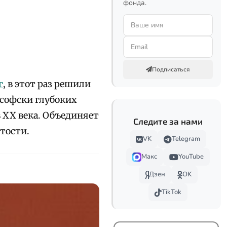
фонда.
Подписаться
г
, в этот раз решили
ософски глубоких
 XX века. Объединяет
Следите за нами
ятости.
VK
Telegram
Макс
YouTube
Дзен
OK
TikTok