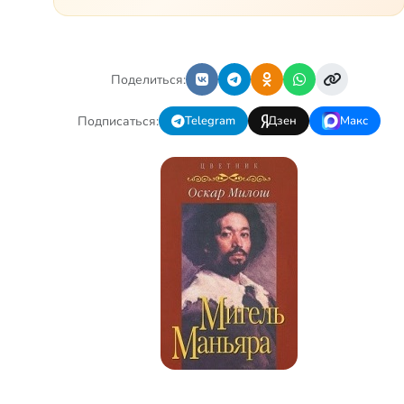
проблем и бед, что хватило
бы на много семей. Трое из
четверых – тяжело больны.…
Поделиться:
Подписаться:
Telegram
Дзен
Макс