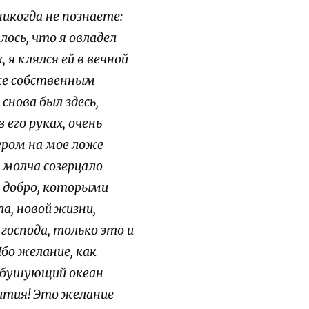
икогда не познаете:
ось, что я овладел
 я клялся ей в вечной
же собственным
снова был здесь,
 его руках, очень
ером на мое ложе
 молча созерцало
е добро, которыми
а, новой жизни,
оспода, только это и
бо желание, как
но бушующий океан
ытия!
Это желание