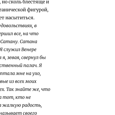
но сколь блестяще и
танической фигурой,
ет насытиться.
удовольствиях, в
ершил все, на что
л Сатану. Сатана
 Я служил Венере
я, зевая, свернул бы
вственный палач. Я
ептала мне на ухо,
вые из всех моих
ех. Так знайте же, что
 тот, кто не
ал жалкую радость,
 называет своего