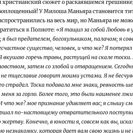
христианский сюжет о раскаявшемся грешнике, 
 воплощенный! У Милоша Маньяра становится ти
аспространились на весь мир, но Маньяра не мож
ратиться к Полноте:
«Я тащил за собой Любовь в 
; я был предателем, богохульником, палачом; я сов
есчастное существо, человек, и что же? Я потеря
Я вкушаю горечь травы, растущей на скале тоски.
товством, затем со злобой и отвращением. Сегодня 
е не тщеславие говорит моими устами. Я не бесчу
го страдал. Тоска подавала мне знаки, ревность ш
меня за горло. Более того, это были наименее лжи
И что же? мое признание удивляет вас; я слышу см
вершал по-настоящему отвратительного поступка
 жертву. Конечно, в юности я, совсем как вы, иск
ю незнакомку, которая дает вам свою жизнь и не