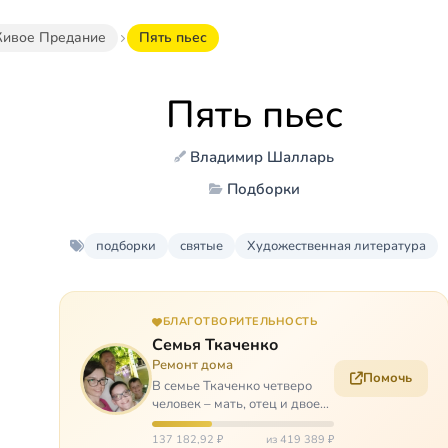
ивое Предание
Пять пьес
Пять пьес
Владимир Шалларь
Подборки
подборки
святые
Художественная литература
БЛАГОТВОРИТЕЛЬНОСТЬ
Семья Ткаченко
Ремонт дома
Помочь
В семье Ткаченко четверо
человек – мать, отец и двое
сыновей. И это семья –
крепость. У них столько
137 182,92 ₽
из 419 389 ₽