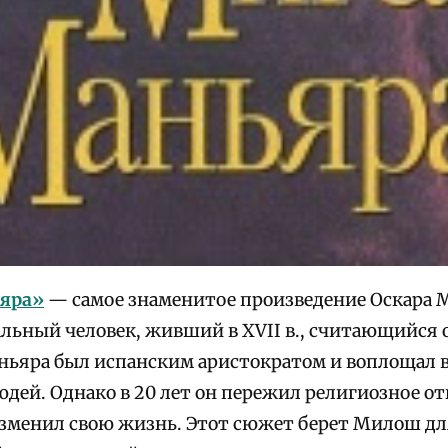
яра»
— самое знаменитое произведение Оскара 
льный человек, живший в XVII в., считающийся 
ньяра был испанским аристократом и воплощал в
юдей. Однако в 20 лет он пережил религиозное от
зменил свою жизнь. Этот сюжет берет Милош дл