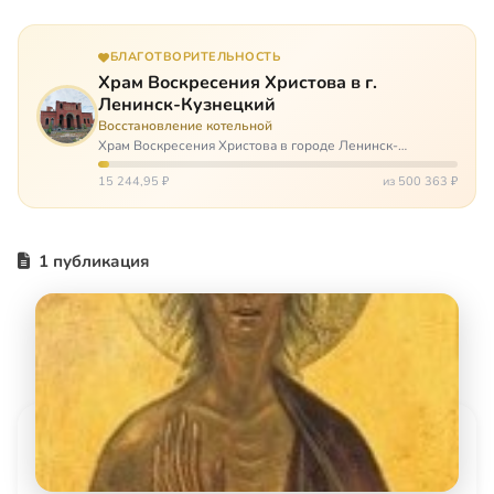
БЛАГОТВОРИТЕЛЬНОСТЬ
Храм Воскресения Христова в г.
Ленинск-Кузнецкий
Восстановление котельной
Храм Воскресения Христова в городе Ленинск-
Кузнецкий в Кемеровской области – совсем новый, он
открылся всего 20 назад. И сейчас храм может вообще
15 244,95 ₽
из 500 363 ₽
закрыться. Потому что это Сибирь,…
1 публикация