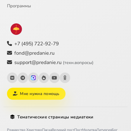
Программы
+7 (495) 722-92-79
fond@predanie.ru
support@predanie.ru
(техн.вопросы)
Мне нужна помощь
Тематические страницы медиатеки
Рождество Христово
Пасха
Великий пост
Пост
Молитва
Литургия
Бог