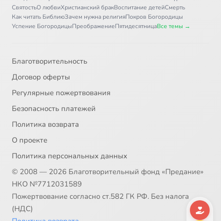
Святость
О любви
Христианский брак
Воспитание детей
Смерть
Как читать Библию
Зачем нужна религия
Покров Богородицы
Успение Богородицы
Преображение
Пятидесятница
Все темы →
Благотворительность
Договор оферты
Регулярные пожертвования
Безопасность платежей
Политика возврата
О проекте
Политика персональных данных
© 2008 — 2026 Благотворительный фонд «Предание»
НКО №7712031589
Пожертвование согласно ст.582 ГК РФ. Без налога
(НДС)
Политика возврата