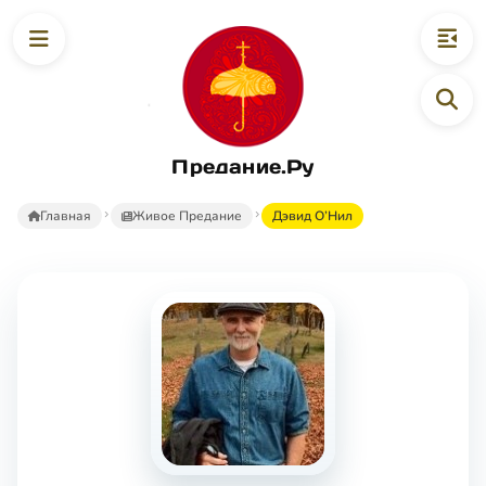
Предание.Ру
Главная
Живое Предание
Дэвид О’Нил