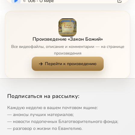
6
006 - О мире
7
007 - О Боге
8
008 - О свойствах Божиих
Произведение «Закон Божий»
Все видеофайлы, описание и комментарии — на странице
9
009 - Свойства Божии
произведения
Перейти к произведению
10
010 - Первый член Символа Веры
11
011 - Второй член Символа Веры
Подписаться на рассылку:
12
012 - Третий член Символа Веры
Каждую неделю в вашем почтовом ящике:
13
013 - Четвертый член Символа Веры
— анонсы лучших материалов;
— новости подопечных Благотворительного фонда;
— разговор о жизни по Евангелию.
14
014 - Пятый и шестой член Символа Веры