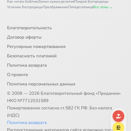
Как читать Библию
Зачем нужна религия
Покров Богородицы
Успение Богородицы
Преображение
Пятидесятница
Все темы →
32
032 - Ангельский мир
33
033 - О святых людях. Апостолы
Благотворительность
Договор оферты
34
034 - Мученики
Регулярные пожертвования
Безопасность платежей
35
035 - Святые Борис и Глеб
Политика возврата
36
036 - Святая великомученица Екатерина_1
О проекте
Политика персональных данных
37
037 - Равноапостольные
© 2008 — 2026 Благотворительный фонд «Предание»
НКО №7712031589
38
038 - Святой равноапостальный Николай Японский
Пожертвование согласно ст.582 ГК РФ. Без налога
(НДС)
39
039 - О вере и жизни христианской. Святители -1
Политика возврата
Распространение материалов сайта возможно только в