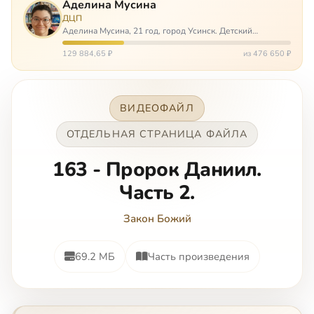
Аделина Мусина
ДЦП
Аделина Мусина, 21 год, город Усинск. Детский
церебральный паралич, передвигается на ходунках или
коляске. Аделине требуется помощь, чтобы ноги
129 884,65 ₽
из 476 650 ₽
окончательно не перестали слушаться…
ВИДЕОФАЙЛ
ОТДЕЛЬНАЯ СТРАНИЦА ФАЙЛА
163 - Пророк Даниил.
Часть 2.
Закон Божий
69.2 МБ
Часть произведения