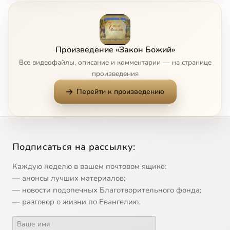
7
007 - О Боге
8
008 - О свойствах Божиих
Произведение «Закон Божий»
Все видеофайлы, описание и комментарии — на странице
9
009 - Свойства Божии
произведения
Перейти к произведению
10
010 - Первый член Символа Веры
11
011 - Второй член Символа Веры
Подписаться на рассылку:
12
012 - Третий член Символа Веры
Каждую неделю в вашем почтовом ящике:
13
013 - Четвертый член Символа Веры
— анонсы лучших материалов;
— новости подопечных Благотворительного фонда;
— разговор о жизни по Евангелию.
14
014 - Пятый и шестой член Символа Веры
15
015 - Седьмой член Символа Веры