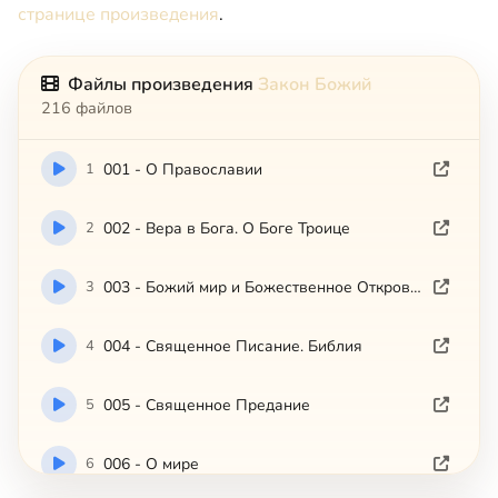
странице произведения
.
Файлы произведения
Закон Божий
216 файлов
1
001 - О Православии
2
002 - Вера в Бога. О Боге Троице
3
003 - Божий мир и Божественное Откровение
4
004 - Священное Писание. Библия
5
005 - Священное Предание
6
006 - О мире