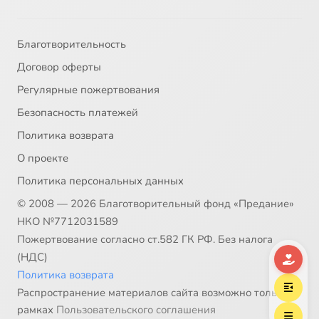
32
032 - Ангельский мир
33
033 - О святых людях. Апостолы
Благотворительность
Договор оферты
34
034 - Мученики
Регулярные пожертвования
Безопасность платежей
35
035 - Святые Борис и Глеб
Политика возврата
36
036 - Святая великомученица Екатерина_1
О проекте
Политика персональных данных
37
037 - Равноапостольные
© 2008 — 2026 Благотворительный фонд «Предание»
НКО №7712031589
38
038 - Святой равноапостальный Николай Японский
Пожертвование согласно ст.582 ГК РФ. Без налога
(НДС)
39
039 - О вере и жизни христианской. Святители -1
Политика возврата
Распространение материалов сайта возможно только в
40
040 - О вере и жизни христианской. Святители -2
рамках
Пользовательского соглашения