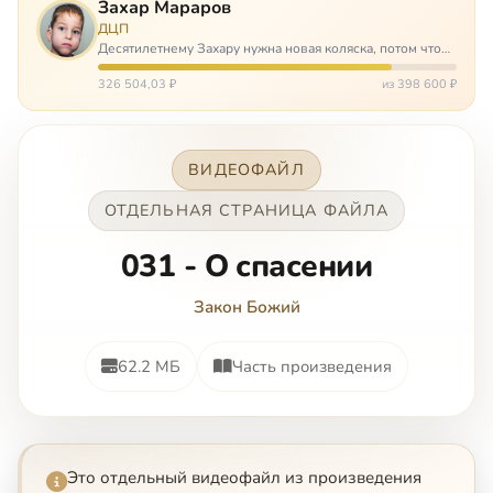
Захар Мараров
ДЦП
Десятилетнему Захару нужна новая коляска, потом что
старая сломалась. А без коляски он не сможет не только
просто выходить из дома, но и продолжать лечение в
326 504,03 ₽
из 398 600 ₽
реабилитационных центр…
ВИДЕОФАЙЛ
ОТДЕЛЬНАЯ СТРАНИЦА ФАЙЛА
031 - О спасении
Закон Божий
62.2 МБ
Часть произведения
Это отдельный видеофайл из произведения