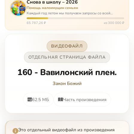
Снова в школу – 2026
Помощь малоимущим семьям
Каждый год летом мы получаем запросы со всей
России: помогите собраться в школу. Семьи с больными
детьми или родителями, семьи без пап или мам,
65 787,26 ₽
из 300 000 ₽
многодетные. Для многих из них покуп…
ВИДЕОФАЙЛ
ОТДЕЛЬНАЯ СТРАНИЦА ФАЙЛА
160 - Вавилонский плен.
Закон Божий
62.5 МБ
Часть произведения
Это отдельный видеофайл из произведения