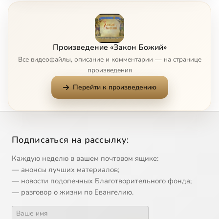
7
007 - О Боге
8
008 - О свойствах Божиих
Произведение «Закон Божий»
Все видеофайлы, описание и комментарии — на странице
9
009 - Свойства Божии
произведения
Перейти к произведению
10
010 - Первый член Символа Веры
11
011 - Второй член Символа Веры
Подписаться на рассылку:
12
012 - Третий член Символа Веры
Каждую неделю в вашем почтовом ящике:
13
013 - Четвертый член Символа Веры
— анонсы лучших материалов;
— новости подопечных Благотворительного фонда;
— разговор о жизни по Евангелию.
14
014 - Пятый и шестой член Символа Веры
15
015 - Седьмой член Символа Веры