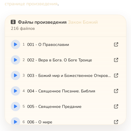
странице произведения
.
Файлы произведения
Закон Божий
216 файлов
1
001 - О Православии
2
002 - Вера в Бога. О Боге Троице
3
003 - Божий мир и Божественное Откровение
4
004 - Священное Писание. Библия
5
005 - Священное Предание
6
006 - О мире