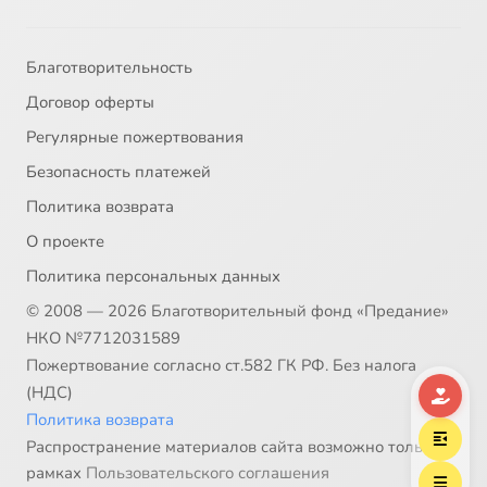
32
032 - Ангельский мир
33
033 - О святых людях. Апостолы
Благотворительность
Договор оферты
34
034 - Мученики
Регулярные пожертвования
Безопасность платежей
35
035 - Святые Борис и Глеб
Политика возврата
36
036 - Святая великомученица Екатерина_1
О проекте
Политика персональных данных
37
037 - Равноапостольные
© 2008 — 2026 Благотворительный фонд «Предание»
НКО №7712031589
38
038 - Святой равноапостальный Николай Японский
Пожертвование согласно ст.582 ГК РФ. Без налога
(НДС)
39
039 - О вере и жизни христианской. Святители -1
Политика возврата
Распространение материалов сайта возможно только в
40
040 - О вере и жизни христианской. Святители -2
рамках
Пользовательского соглашения