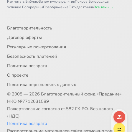
Как читать Библию
Зачем нужна религия
Покров Богородицы
Успение Богородицы
Преображение
Пятидесятница
Все темы →
32
032 - Ангельский мир
33
033 - О святых людях. Апостолы
Благотворительность
Договор оферты
34
034 - Мученики
Регулярные пожертвования
Безопасность платежей
35
035 - Святые Борис и Глеб
Политика возврата
36
036 - Святая великомученица Екатерина_1
О проекте
Политика персональных данных
37
037 - Равноапостольные
© 2008 — 2026 Благотворительный фонд «Предание»
НКО №7712031589
38
038 - Святой равноапостальный Николай Японский
Пожертвование согласно ст.582 ГК РФ. Без налога
(НДС)
39
039 - О вере и жизни христианской. Святители -1
Политика возврата
Распространение материалов сайта возможно только в