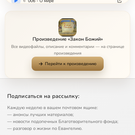
6
006 - О мире
7
007 - О Боге
8
008 - О свойствах Божиих
Произведение «Закон Божий»
Все видеофайлы, описание и комментарии — на странице
9
009 - Свойства Божии
произведения
Перейти к произведению
10
010 - Первый член Символа Веры
11
011 - Второй член Символа Веры
Подписаться на рассылку:
12
012 - Третий член Символа Веры
Каждую неделю в вашем почтовом ящике:
13
013 - Четвертый член Символа Веры
— анонсы лучших материалов;
— новости подопечных Благотворительного фонда;
— разговор о жизни по Евангелию.
14
014 - Пятый и шестой член Символа Веры