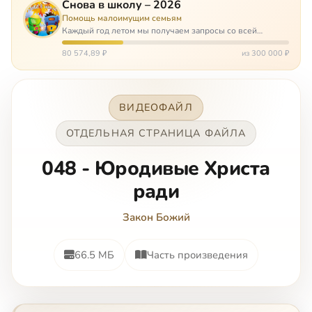
Снова в школу – 2026
Помощь малоимущим семьям
Каждый год летом мы получаем запросы со всей
России: помогите собраться в школу. Семьи с больными
детьми или родителями, семьи без пап или мам,
80 574,89 ₽
из 300 000 ₽
многодетные. Для многих из них покуп…
ВИДЕОФАЙЛ
ОТДЕЛЬНАЯ СТРАНИЦА ФАЙЛА
048 - Юродивые Христа
ради
Закон Божий
66.5 МБ
Часть произведения