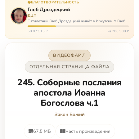
БЛАГОТВОРИТЕЛЬНОСТЬ
Глеб Дроздецкий
ДЦП
Пятилетний Глеб Дроздецкий живёт в Иркутске. У Глеба
ДЦП из-за перенесённого в младенчестве менингита,
но его положение осложняется эпилепсией, с которой
58 873,15 ₽
из 206 900 ₽
долгое время была невозмож…
ВИДЕОФАЙЛ
ОТДЕЛЬНАЯ СТРАНИЦА ФАЙЛА
245. Соборные послания
апостола Иоанна
Богослова ч.1
Закон Божий
67.5 МБ
Часть произведения