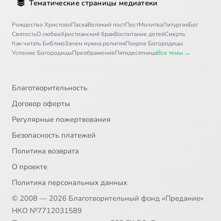
Тематические страницы медиатеки
30
030 - О молитве
Рождество Христово
Пасха
Великий пост
Пост
Молитва
Литургия
Бог
31
031 - О спасении
Святость
О любви
Христианский брак
Воспитание детей
Смерть
Как читать Библию
Зачем нужна религия
Покров Богородицы
Успение Богородицы
Преображение
Пятидесятница
Все темы →
32
032 - Ангельский мир
33
033 - О святых людях. Апостолы
Благотворительность
Договор оферты
34
034 - Мученики
Регулярные пожертвования
Безопасность платежей
35
035 - Святые Борис и Глеб
Политика возврата
36
036 - Святая великомученица Екатерина_1
О проекте
Политика персональных данных
37
037 - Равноапостольные
© 2008 — 2026 Благотворительный фонд «Предание»
НКО №7712031589
38
038 - Святой равноапостальный Николай Японский