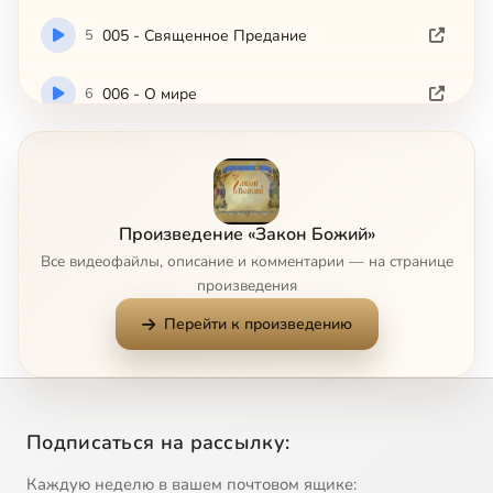
5
005 - Священное Предание
6
006 - О мире
7
007 - О Боге
8
008 - О свойствах Божиих
Произведение «Закон Божий»
Все видеофайлы, описание и комментарии — на странице
9
009 - Свойства Божии
произведения
Перейти к произведению
10
010 - Первый член Символа Веры
11
011 - Второй член Символа Веры
Подписаться на рассылку:
12
012 - Третий член Символа Веры
Каждую неделю в вашем почтовом ящике: