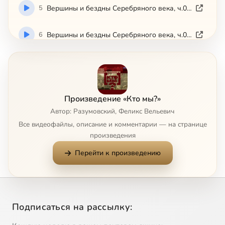
5
Вершины и бездны Серебряного века, ч.05 (2008)
6
Вершины и бездны Серебряного века, ч.06 (2008)
7
Вершины и бездны Серебряного века, ч.07 (2008)
8
Вершины и бездны Серебряного века, ч.08 (2008)
Произведение «Кто мы?»
Автор: Разумовский, Феликс Вельевич
9
Вершины и бездны Серебряного века, ч.09 (2008)
Все видеофайлы, описание и комментарии — на странице
произведения
10
Вершины и бездны Серебряного века, ч.10 (2008)
Перейти к произведению
11
Вершины и бездны Серебряного века, ч.11 (2008)
12
Вершины и бездны Серебряного века, ч.12 (2008)
Подписаться на рассылку:
13
1-sudbi-rosskoi-inteligentsii.mp4