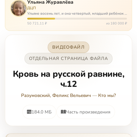
Ульяна Журавлёва
ДЦП
Ульяне восемь лет, и она четвертый, младший ребёнок в
многодетной семье. И с самого рождения Ульяну лечат.
Несколько операций, ежедневные процедуры,
50 721,11 ₽
из 180 000 ₽
длительные реабилитации и беско…
ВИДЕОФАЙЛ
ОТДЕЛЬНАЯ СТРАНИЦА ФАЙЛА
Кровь на русской равнине,
ч.12
Разумовский, Феликс Вельевич
—
Кто мы?
184.0 МБ
Часть произведения