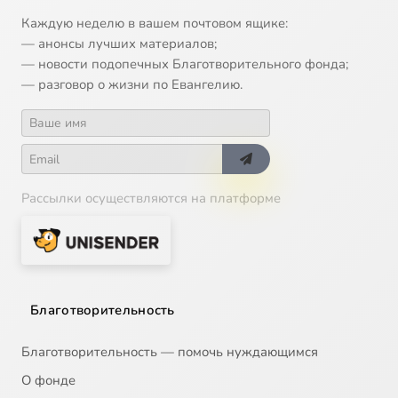
13
1-sudbi-rosskoi-inteligentsii.mp4
Каждую неделю в вашем почтовом ящике:
— анонсы лучших материалов;
14
2-sudbi-rosskoi-inteligentsii.mp4
— новости подопечных Благотворительного фонда;
— разговор о жизни по Евангелию.
15
3-sudbi-rosskoi-inteligentsii.mp4
16
4-sudbi-rosskoi-inteligentsii.mp4
Рассылки осуществляются на платформе
17
Анатомия русской бюрократии, ч.1
18
Анатомия русской бюрократии, ч.2
19
Анатомия русской бюрократии, ч.3
Благотворительность
20
Анатомия русской бюрократии, ч.4
Благотворительность — помочь нуждающимся
О фонде
21
Анатомия русской бюрократии, ч.5