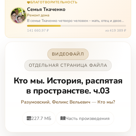
БЛАГОТВОРИТЕЛЬНОСТЬ
Семья Ткаченко
Ремонт дома
В семье Ткаченко четверо человек – мать, отец и двое
сыновей. И это семья – крепость. У них столько проблем
и бед, что хватило бы на много семей. Трое из четверых
141 660,97 ₽
из 419 389 ₽
– тяжело больны.…
ВИДЕОФАЙЛ
ОТДЕЛЬНАЯ СТРАНИЦА ФАЙЛА
Кто мы. История, распятая
в пространстве. ч.03
Разумовский, Феликс Вельевич
—
Кто мы?
227.7 МБ
Часть произведения