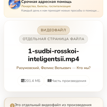
Срочная адресная помощь
Лекарства, билеты, госпитализация
Каждый день к нам приходят новые просьбы о помощи.
Часто оказывается, что помощь нужна даже не сегодня –
она нужна была вчера: в приеме лекарств образовался
недопустимый, опасный п…
ВИДЕОФАЙЛ
ОТДЕЛЬНАЯ СТРАНИЦА ФАЙЛА
1-sudbi-rosskoi-
inteligentsii.mp4
Разумовский, Феликс Вельевич
—
Кто мы?
201.4 МБ
Часть произведения
Это отдельный видеофайл из произведения