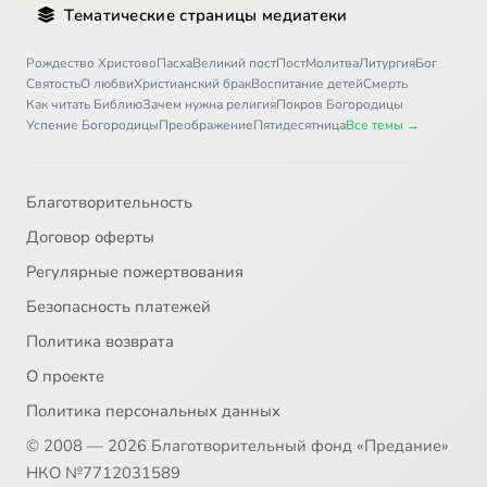
Тематические страницы медиатеки
31
Жили-были славяне (ч.2)
Рождество Христово
Пасха
Великий пост
Пост
Молитва
Литургия
Бог
Святость
О любви
Христианский брак
Воспитание детей
Смерть
Как читать Библию
Зачем нужна религия
Покров Богородицы
32
Жили-были славяне (ч.3)
Успение Богородицы
Преображение
Пятидесятница
Все темы →
33
Жили-были славяне (ч.4)
Благотворительность
34
Жили-были славяне (ч.5)
Договор оферты
Регулярные пожертвования
35
Жили-были славяне (ч.6)
Безопасность платежей
36
Жили-были славяне (ч.7)
Политика возврата
О проекте
37
Жили-были славяне (ч.8)
Политика персональных данных
© 2008 — 2026 Благотворительный фонд «Предание»
38
Кто мы. История, распятая в пространстве. ч.01
НКО №7712031589