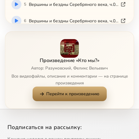
5
Вершины и бездны Серебряного века, ч.05 (2008)
6
Вершины и бездны Серебряного века, ч.06 (2008)
7
Вершины и бездны Серебряного века, ч.07 (2008)
8
Вершины и бездны Серебряного века, ч.08 (2008)
Произведение «Кто мы?»
Автор: Разумовский, Феликс Вельевич
9
Вершины и бездны Серебряного века, ч.09 (2008)
Все видеофайлы, описание и комментарии — на странице
произведения
10
Вершины и бездны Серебряного века, ч.10 (2008)
Перейти к произведению
11
Вершины и бездны Серебряного века, ч.11 (2008)
12
Вершины и бездны Серебряного века, ч.12 (2008)
Подписаться на рассылку:
13
1-sudbi-rosskoi-inteligentsii.mp4
Сейчас