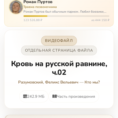
Роман Пуртов
Травма позвоночника
Роман Пуртов был обычным парнем. Любил боевики,
хорошие автомобили, был не дурак поиграть в комп,
любил жену и обожал дочь. А потом, будучи
123 526,88 ₽
из 444 150 ₽
пассажиром, разбился в автоаварии и тепе…
ВИДЕОФАЙЛ
ОТДЕЛЬНАЯ СТРАНИЦА ФАЙЛА
Кровь на русской равнине,
ч.02
Разумовский, Феликс Вельевич
—
Кто мы?
242.9 МБ
Часть произведения