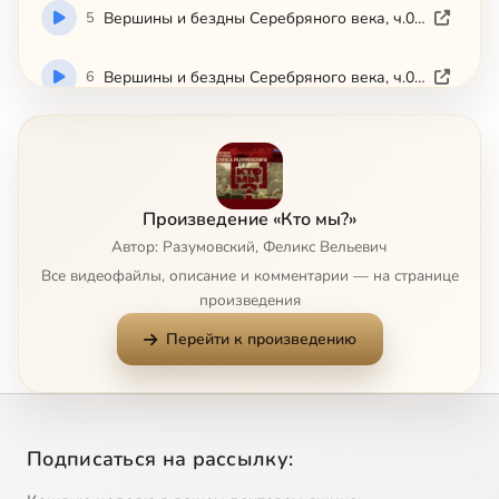
5
Вершины и бездны Серебряного века, ч.05 (2008)
6
Вершины и бездны Серебряного века, ч.06 (2008)
7
Вершины и бездны Серебряного века, ч.07 (2008)
8
Вершины и бездны Серебряного века, ч.08 (2008)
Произведение «Кто мы?»
Автор: Разумовский, Феликс Вельевич
9
Вершины и бездны Серебряного века, ч.09 (2008)
Все видеофайлы, описание и комментарии — на странице
произведения
10
Вершины и бездны Серебряного века, ч.10 (2008)
Перейти к произведению
11
Вершины и бездны Серебряного века, ч.11 (2008)
12
Вершины и бездны Серебряного века, ч.12 (2008)
Подписаться на рассылку:
13
1-sudbi-rosskoi-inteligentsii.mp4